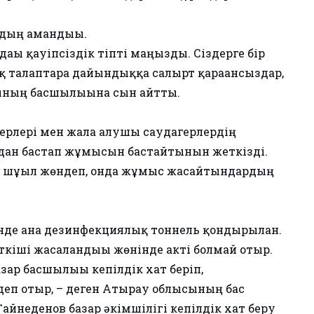
здың амандығы.
ғы қауіпсіздік тіпті маңызды. Сіздерге бір
 талаптарға дайындыққа салғырт қарағансыздар,
ғының басшылығына сын айтты.
ерлері мен жалға алушы саудагерлердің
дан бастап жұмысын бастайтынын жеткізді.
н шұғыл жөндеп, онда жұмыс жасайтындардың
де ғана дезинфекциялық тоннель қондырылған.
ткіші жасалғандығы жөнінде акті болмай отыр.
зар басшылығы кепілдік хат беріп,
еп отыр, – деген Атырау облысының бас
айнеденов базар әкімшілігі кепілдік хат беру