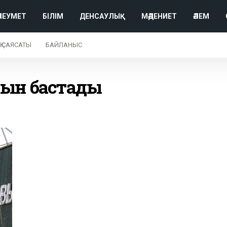
ӘЛЕУМЕТ
БІЛІМ
ДЕНСАУЛЫҚ
МӘДЕНИЕТ
ӘЛЕМ
Қ САЯСАТЫ
БАЙЛАНЫС
сын бастады