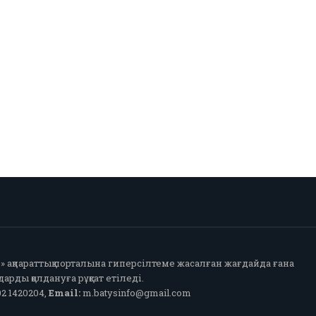
fo» ақпараттық порталына гиперсілтеме жасалған жағдайда ғана
арды қолдануға рұқсат етіледі.
2 1420204,
Email:
m.batysinfo@gmail.com