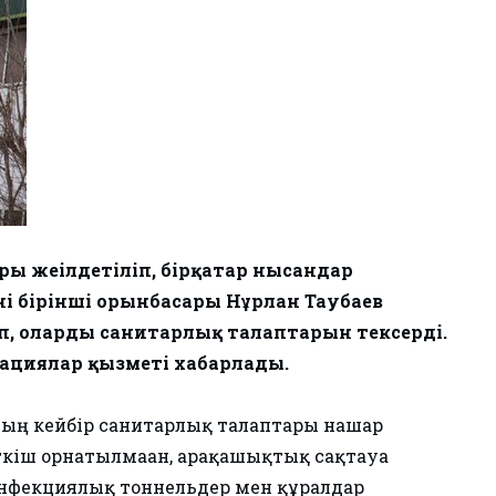
ы жеңілдетіліп, бірқатар нысандар
ің бірінші орынбасары Нұрлан Таубаев
 олардың санитарлық талаптарын тексерді.
циялар қызметі хабарлады.
ның кейбір санитарлық талаптары нашар
ткіш орнатылмаған, арақашықтық сақтауға
езинфекциялық тоннельдер мен құралдар