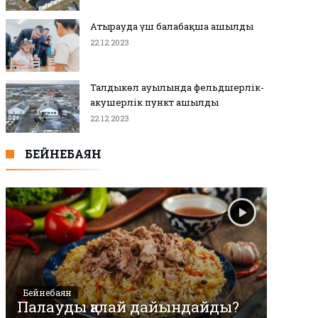
Атырауда үш балабақша ашылды
22.12.2023
Талдыкөл ауылында фельдшерлік-
акушерлік пункт ашылды
22.12.2023
БЕЙНЕБАЯН
Бейнебаян
Палауды қалай дайындайды?