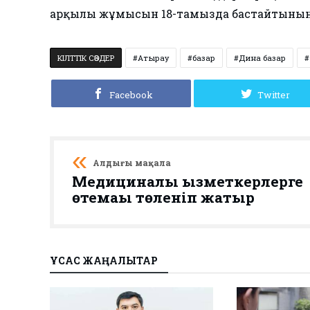
арқылы жұмысын 18-тамызда бастайтынын
КІЛТТІК СӨЗДЕР
Атырау
базар
Дина базар
Facebook
Twitter
Алдыңғы мақала
Медициналық қызметкерлерге
өтемақы төленіп жатыр
ҰҚСАС ЖАҢАЛЫҚТАР