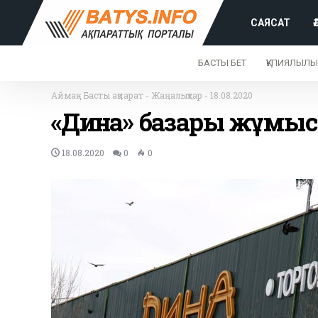
САЯСАТ
БАСТЫ БЕТ
ҚҰПИЯЛЫЛЫ
Аймақ
-
Басты ақпарат
-
Жаңалықтар
-
18.08.2020
«Дина» базары жұмы
18.08.2020
0
0