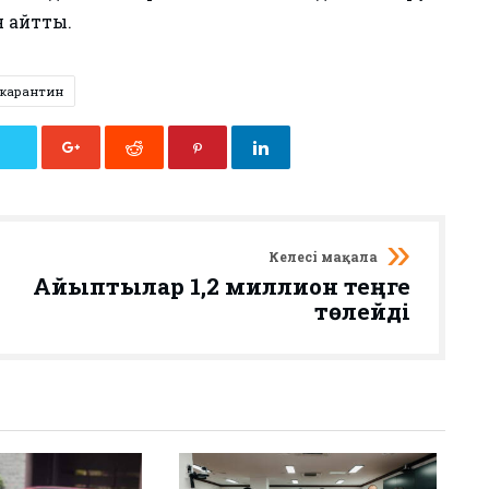
 айтты.
карантин
Келесі мақала
Айыптылар 1,2 миллион теңге
төлейді