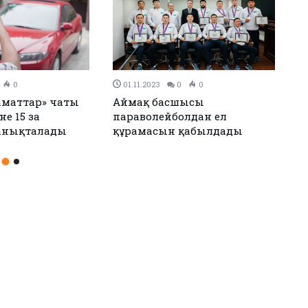
0
0
30.10.2023
0
0
андар шығарып,
Атырауда апатты үй
гері атанды
тұрғындарына жаңа баспана
берілді