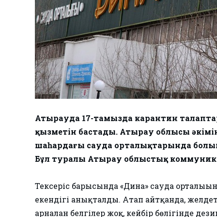
Атырауда 17-тамызда карантин талаптар
қызметін бастады. Атырау облысы әкімін
шаһардағы сауда орталықтарында болып,
Бұл туралы Атырау облыстық коммуника
Тексеріс барысында «Дина» сауда орталығы
екендігі анықталды. Атап айтқанда, желде
арналған белгілер жоқ, кейбір бөлігінде д