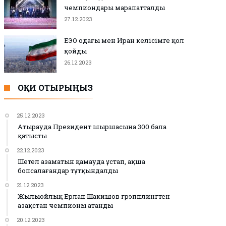
чемпиондары марапатталды
27.12.2023
ЕЭО одағы мен Иран келісімге қол
қойды
26.12.2023
ОҚИ ОТЫРЫҢЫЗ
25.12.2023
Атырауда Президент шыршасына 300 бала
қатысты
22.12.2023
Шетел азаматын қамауда ұстап, ақша
бопсалағандар тұтқындалды
21.12.2023
Жылыойлық Ерлан Шакишов грэпплингтен
Қазақстан чемпионы атанды
20.12.2023