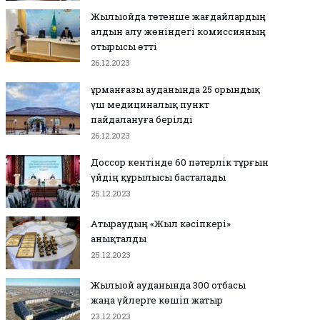
Жылыойда төтенше жағдайлардың
алдын алу жөніндегі комиссияның
отырысы өтті
26.12.2023
Құрманғазы ауданында 25 орындық
үш медициналық пункт
пайдалануға берілді
26.12.2023
Доссор кентінде 60 пәтерлік тұрғын
үйдің құрылысы басталады
25.12.2023
Атыраудың «Жыл кәсіпкері»
анықталды
25.12.2023
Жылыой ауданында 300 отбасы
жаңа үйлерге көшіп жатыр
23.12.2023