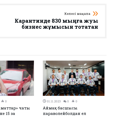
Келесі мақала
Карантинде 830 мыңға жуық
бизнес жұмысын тоқтатқан
0
30.10.2023
0
0
ндар шығарып,
Атырауда апатты үй
рі атанды
тұрғындарына жаңа баспана