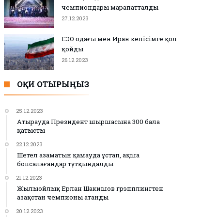
чемпиондары марапатталды
27.12.2023
ЕЭО одағы мен Иран келісімге қол
қойды
26.12.2023
ОҚИ ОТЫРЫҢЫЗ
25.12.2023
Атырауда Президент шыршасына 300 бала
қатысты
22.12.2023
Шетел азаматын қамауда ұстап, ақша
бопсалағандар тұтқындалды
21.12.2023
Жылыойлық Ерлан Шакишов грэпплингтен
Қазақстан чемпионы атанды
20.12.2023