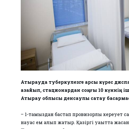
Атырауда туберкулезге қарсы күрес дисп
азайып, стационардан ​соңғы 10 күннің і
Атырау облысы денсаулық сақтау басқарма
– 1-тамыздан бастап провизорлық кереует сан
науқас ем алып жатыр. Қазіргі уақытта жасан