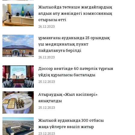
Жылыойда төтенше жағдайлардың
алдын алу жөніндегі комиссияның
отырысы өтті
26.12.2023
Құрманғазы ауданында 25 орындық
үш медициналық пункт
пайдалануға берілді
26.12.2023
Доссор кентінде 60 пәтерлік тұрғын
үйдің құрылысы басталады
25.12.2023
Атыраудың «Жыл кәсіпкері»
анықталды
25.12.2023
Жылыой ауданында 300 отбасы
жаңа үйлерге көшіп жатыр
23.12.2023