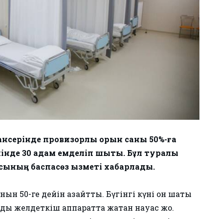
ансерінде провизорлық орын саны 50%-ға
шінде 30 адам емделіп шықты. Бұл туралы
сының баспасөз қызметі хабарлады.
ын 50-ге дейін азайттық. Бүгінгі күні он шақты
ды желдеткіш аппаратта жатқан науқас жоқ.