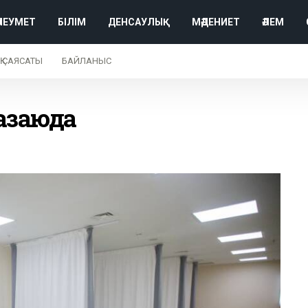
ӘЛЕУМЕТ
БІЛІМ
ДЕНСАУЛЫҚ
МӘДЕНИЕТ
ӘЛЕМ
Қ САЯСАТЫ
БАЙЛАНЫС
азаюда