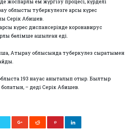
е жоспарлы ем жүргізу процесі, күрделі
ау облыстық туберкулезге қарсы күрес
шы Серік Абишев.
қарсы күрес диспансерінде коронавирус
рлық бөлімше ашылған еді.
ша, Атырау облысында туберкулез сырқатымен
зайды.
блыста 193 науқас анықталып отыр. Былтыр
 болатын, – деді Серік Абишев.