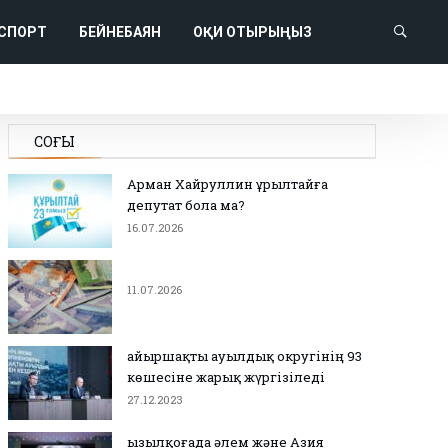
СПОРТ
БЕЙНЕБАЯН
ОҚИ ОТЫРЫҢЫЗ
СОҢҒЫ
Арман Хайруллин Құрылтайға
депутат бола ма?
16.07.2026
11.07.2026
Қайыршақты ауылдық округінің 93
көшесіне жарық жүргізіледі
27.12.2023
Қызылқоғада әлем және Азия