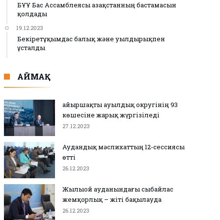
БҰҰ Бас Ассамблеясы Қазақстанның бастамасын
қолдады
19.12.2023
Бекіретұқымдас балық және уылдырықпен
ұсталды
АЙМАҚ
Қайыршақты ауылдық округінің 93
көшесіне жарық жүргізіледі
27.12.2023
Аудандық мәслихаттың 12-сессиясы
өтті
26.12.2023
Жылыой ауданындағы сыбайлас
жемқорлық – жіті бақылауда
26.12.2023