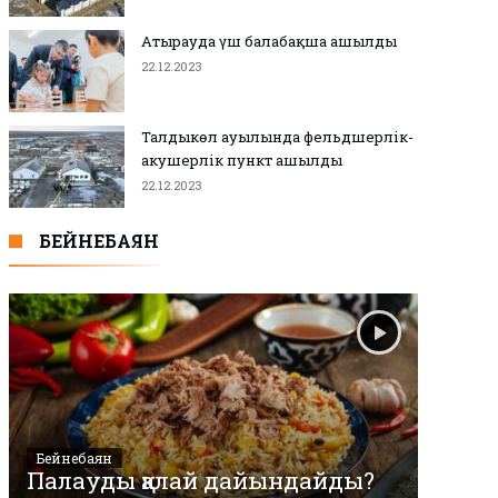
Атырауда үш балабақша ашылды
22.12.2023
Талдыкөл ауылында фельдшерлік-
акушерлік пункт ашылды
22.12.2023
БЕЙНЕБАЯН
Бейнебаян
Палауды қалай дайындайды?