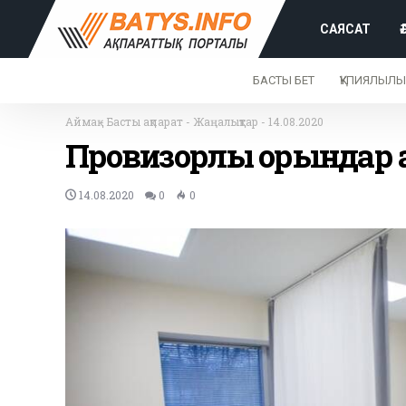
САЯСАТ
БАСТЫ БЕТ
ҚҰПИЯЛЫЛЫ
Аймақ
-
Басты ақпарат
-
Жаңалықтар
-
14.08.2020
Провизорлық орындар 
14.08.2020
0
0