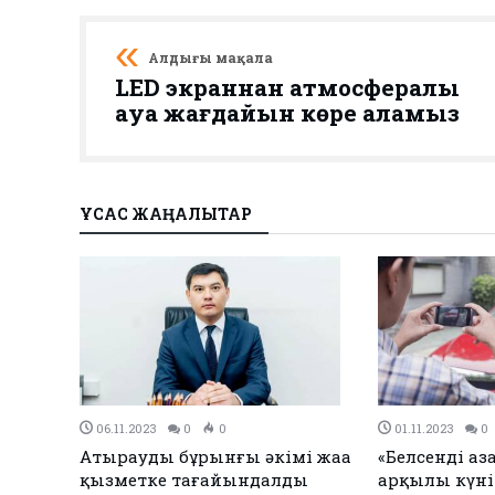
Алдыңғы мақала
LED экраннан атмосфералық
ауа жағдайын көре аламыз
ҰҚСАС ЖАҢАЛЫҚТАР
31.10.2023
0
0
31.10.2023
0
Атырауда эхинококкоз
Қағаз стақа
ауруының 9 жағдайы тіркелді
Теңіз мердіге