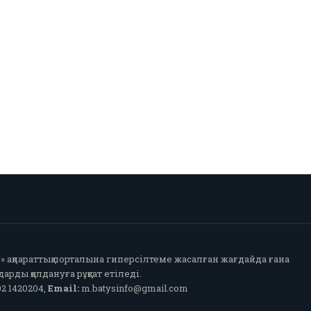
fo» ақпараттық порталына гиперсілтеме жасалған жағдайда ғана
арды қолдануға рұқсат етіледі.
2 1420204,
Email:
m.batysinfo@gmail.com