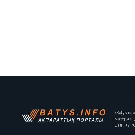
«Batys.in
материалд
Тел.:
+7 70