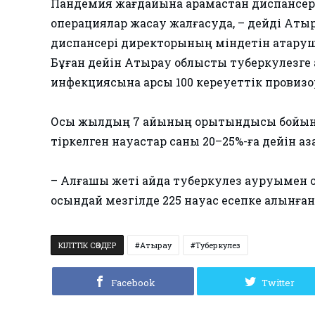
Пандемия жағдайына қарамастан диспансерд
операциялар жасау жалғасуда, – дейді Атыр
диспансері директорының міндетін атқару
Бұған дейін Атырау облыстық туберкулезге 
инфекциясына қарсы 100 кереуеттік провизо
Осы жылдың 7 айының қорытындысы бойын
тіркелген науқастар саны 20–25%-ға дейін а
– Алғашқы жеті айда туберкулез ауруымен о
осындай мезгілде 225 науқас есепке алынған
КІЛТТІК СӨЗДЕР
Атырау
Туберкулез
Facebook
Twitter