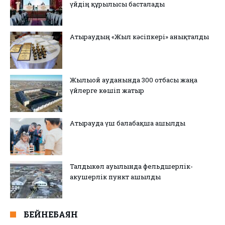
үйдің құрылысы басталады
Атыраудың «Жыл кәсіпкері» анықталды
Жылыой ауданында 300 отбасы жаңа
үйлерге көшіп жатыр
Атырауда үш балабақша ашылды
Талдыкөл ауылында фельдшерлік-
акушерлік пункт ашылды
БЕЙНЕБАЯН