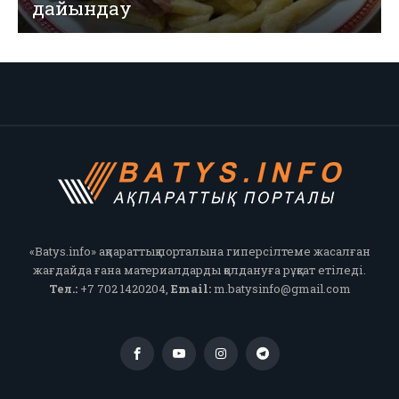
дайындау
«Batys.info» ақпараттық порталына гиперсілтеме жасалған
жағдайда ғана материалдарды қолдануға рұқсат етіледі.
Тел.:
+7 702 1420204,
Email:
m.batysinfo@gmail.com