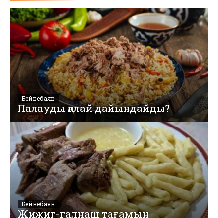
Бейнебаян
Палауды қалай дайындайды?
Бейнебаян
Жижиг-галнаш тағамын