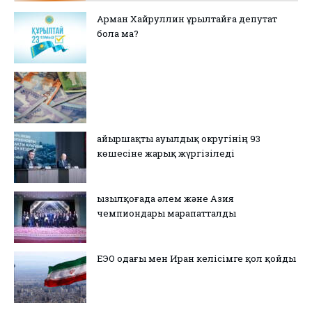
Арман Хайруллин Құрылтайға депутат
бола ма?
Қайыршақты ауылдық округінің 93
көшесіне жарық жүргізіледі
Қызылқоғада әлем және Азия
чемпиондары марапатталды
ЕЭО одағы мен Иран келісімге қол қойды