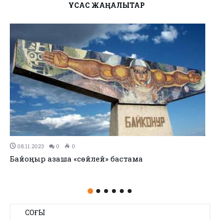
ҰҚСАС ЖАҢАЛЫҚТАР
29.09.2023
0
0
Біртұтас білім беру бағдарламасы әзірленді
СОҢҒЫ