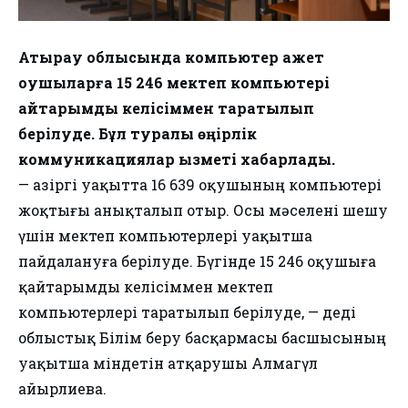
Атырау облысында компьютер қажет
оқушыларға 15 246 мектеп компьютері
қайтарымды келісіммен таратылып
берілуде. Бұл туралы өңірлік
коммуникациялар қызметі хабарлады.
— Қазіргі уақытта 16 639 оқушының компьютері
жоқтығы анықталып отыр. Осы мәселені шешу
үшін мектеп компьютерлері уақытша
пайдалануға берілуде. Бүгінде 15 246 оқушыға
қайтарымды келісіммен мектеп
компьютерлері таратылып берілуде, — деді
облыстық Білім беру басқармасы басшысының
уақытша міндетін атқарушы Алмагүл
Қайырлиева.