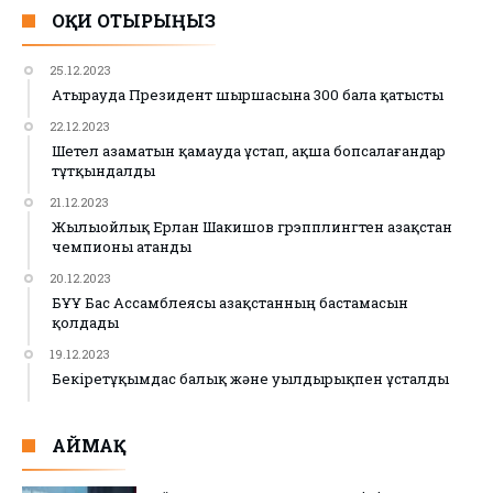
ОҚИ ОТЫРЫҢЫЗ
25.12.2023
Атырауда Президент шыршасына 300 бала қатысты
22.12.2023
Шетел азаматын қамауда ұстап, ақша бопсалағандар
тұтқындалды
21.12.2023
Жылыойлық Ерлан Шакишов грэпплингтен Қазақстан
чемпионы атанды
20.12.2023
БҰҰ Бас Ассамблеясы Қазақстанның бастамасын
қолдады
19.12.2023
Бекіретұқымдас балық және уылдырықпен ұсталды
АЙМАҚ