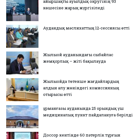
Қайыршақты ауылдық округінің 93
көшесіне жарық жүргізіледі
Аудандық мәслихаттың 12-сессиясы өтті
Жылыой ауданындағы сыбайлас
жемқорлық – жіті бақылауда
Жылыойда төтенше жағдайлардың
алдын алу жөніндегі комиссияның
отырысы өтті
Құрманғазы ауданында 25 орындық үш
медициналық пункт пайдалануға берілді
Доссор кентінде 60 пәтерлік тұрғын