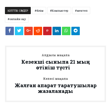
КІЛТТІК СӨЗДЕР
білім
Компьютер
мектеп
онлайн оқу
Алдыңғы мақала
Кезекші сыныпқа 21 мың
өтініш түсті ⠀
Келесі мақала
Жалған ақпарат таратушылар
жазаланады