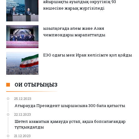
Қайыршақты ауылдық округінің 93
көшесіне жарық жүргізіледі
Қызылқоғада әлем және Азия
чемпиондары марапатталды
ЕЭО одағы мен Иран келісімге қол қойды
ОҚИ ОТЫРЫҢЫЗ
25.12.2023
Атырауда Президент шыршасына 300 бала қатысты
22.12.2023
Шетел азаматын қамауда ұстап, ақша бопсалағандар
тұтқындалды
21.12.2023