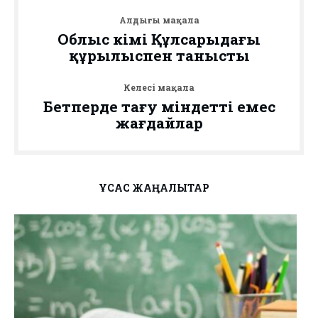
Алдыңғы мақала
Облыс әкімі Құлсарыдағы
құрылыспен танысты
Келесі мақала
Бетперде тағу міндетті емес
жағдайлар
ҰҚСАС ЖАҢАЛЫҚТАР