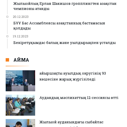
Жылыойлық Ерлан Шакишов грэпплингтен Қазақстан
чемпионы атанды
20.12.2023
БҰҰ Бас Ассамблеясы Қазақстанның бастамасын
қолдады
19.12.2023
Бекіретұқымдас балық және уылдырықпен ұсталды
АЙМАҚ
Қайыршақты ауылдық округінің 93
көшесіне жарық жүргізіледі
Аудандық мәслихаттың 12-сессиясы өтті
Жылыой ауданындағы сыбайлас