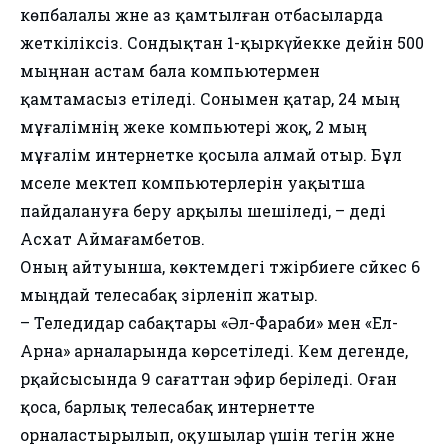
көпбалалы және аз қамтылған отбасыларда
жеткіліксіз. Сондықтан 1-қыркүйекке дейін 500
мыңнан астам бала компьютермен
қамтамасыз етіледі. Сонымен қатар, 24 мың
мұғалімнің жеке компьютері жоқ, 2 мың
мұғалім интернетке қосыла алмай отыр. Бұл
мәселе мектеп компьютерлерін уақытша
пайдалануға беру арқылы шешіледі, – деді
Асхат Аймағамбетов.
Оның айтуынша, көктемдегі тәжірбиеге сәйкес 6
мыңдай телесабақ әзірленіп жатыр.
– Теледидар сабақтары «Әл-Фараби» мен «Ел-
Арна» арналарында көрсетіледі. Кем дегенде,
әрқайсысында 9 сағаттан эфир беріледі. Оған
қоса, барлық телесабақ интернетте
орналастырылып, оқушылар үшін тегін және