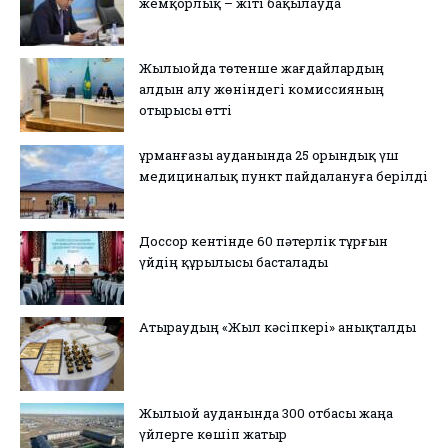
жемқорлық – жіті бақылауда
Жылыойда төтенше жағдайлардың
алдын алу жөніндегі комиссияның
отырысы өтті
Құрманғазы ауданында 25 орындық үш
медициналық пункт пайдалануға берілді
Доссор кентінде 60 пәтерлік тұрғын
үйдің құрылысы басталады
Атыраудың «Жыл кәсіпкері» анықталды
Жылыой ауданында 300 отбасы жаңа
үйлерге көшіп жатыр