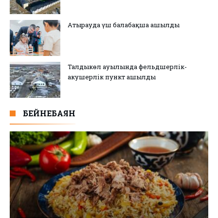
Атырауда үш балабақша ашылды
Талдыкөл ауылында фельдшерлік-
акушерлік пункт ашылды
БЕЙНЕБАЯН