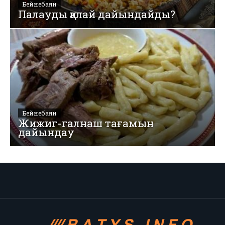
Бейнебаян
Палауды қалай дайындайды?
Бейнебаян
Жижиг-галнаш тағамын
дайындау