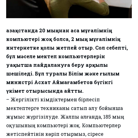
Қазақстанда 20 мыңнан аса мұғалімнің
компьютері жоқ болса, 2 мың мұғалімнің
интернетке қолы жетпей отыр. Сол себепті,
бұл мәселе мектеп компьютерлерін
уақытша пайдалануға беру арқылы
шешіледі. Бұл туралы Білім және ғылым
министрі Асхат Аймағамбетов бүгінгі
үкімет отырысында айтты.
– Жергілікті әкімдіктермен бірлесіп
мектептерге техниканы сатып алу бойынша
жұмыс жүргізілуде. Жалпы алғанда, 185 мың
оқушының компьютері жоқ. Компьютерлер
жетіспейтінін көріп отырмыз, әсіресе