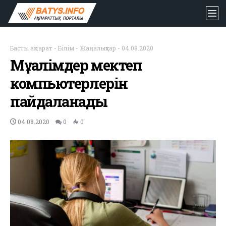
Басты ақпарат
-
Білім
-
Жаңалықтар
-
04.08.2020
Мұғалімдер мектеп
компьютерлерін
пайдаланады
04.08.2020
0
0