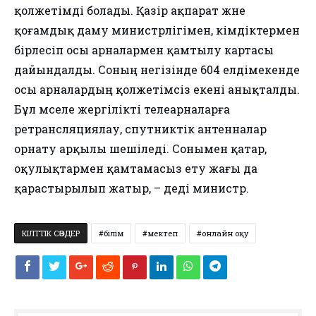
қолжетімді болады. Қазір ақпарат және
қоғамдық даму министрлігімен, әкімдіктермен
бірлесіп осы арналармен қамтылу картасы
дайындалды. Соның негізінде 604 елдімекенде
осы арналардың қолжетімсіз екені анықталды.
Бұл мәселе жергілікті телеарналарға
ретрансляциялау, спутниктік антенналар
орнату арқылы шешіледі. Сонымен қатар,
оқулықтармен қамтамасыз ету жағы да
қарастырылып жатыр, – деді министр.
КІЛТТІК СӨЗДЕР
білім
мектеп
онлайн оқу