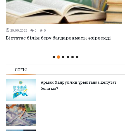
29.09.2023
0
0
Біртұтас білім беру бағдарламасы әзірленді
СОҢҒЫ
Арман Хайруллин Құрылтайға депутат
бола ма?