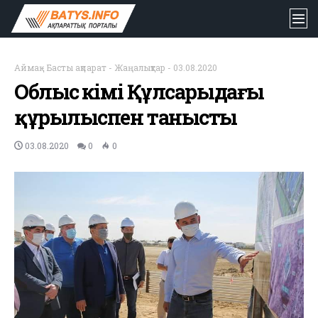
Аймақ
-
Басты ақпарат
-
Жаңалықтар
-
03.08.2020
Облыс әкімі Құлсарыдағы
құрылыспен танысты
03.08.2020
0
0