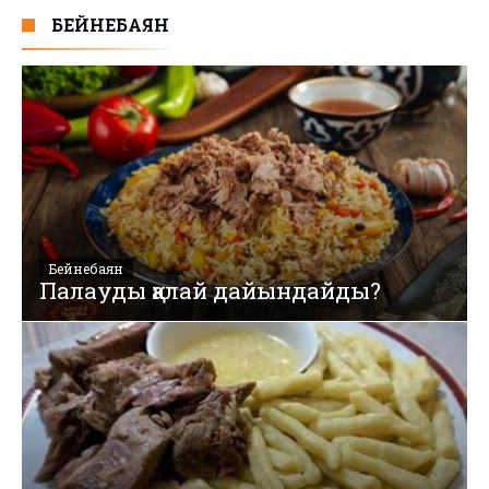
БЕЙНЕБАЯН
Бейнебаян
Палауды қалай дайындайды?