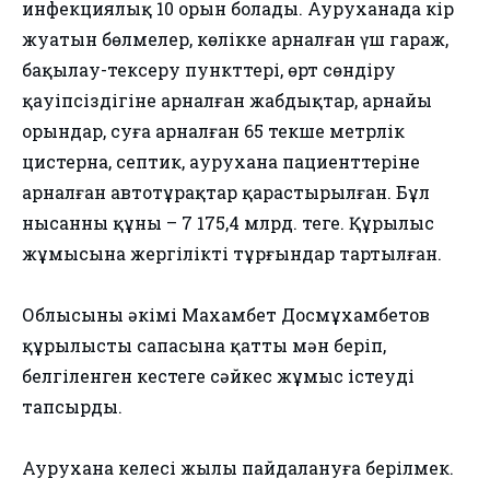
инфекциялық 10 орын болады. Ауруханада кір
жуатын бөлмелер, көлікке арналған үш гараж,
бақылау-тексеру пункттері, өрт сөндіру
қауіпсіздігіне арналған жабдықтар, арнайы
орындар, суға арналған 65 текше метрлік
цистерна, септик, аурухана пациенттеріне
арналған автотұрақтар қарастырылған. Бұл
нысанның құны – 7 175,4 млрд. теңге. Құрылыс
жұмысына жергілікті тұрғындар тартылған.
Облысының әкімі Махамбет Досмұхамбетов
құрылыстың сапасына қатты мән беріп,
белгіленген кестеге сәйкес жұмыс істеуді
тапсырды.
Аурухана келесі жылы пайдалануға берілмек.