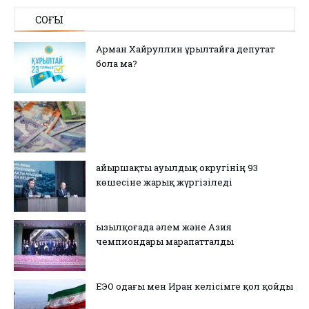
СОҢҒЫ
Арман Хайруллин Құрылтайға депутат
бола ма?
Қайыршақты ауылдық округінің 93
көшесіне жарық жүргізіледі
Қызылқоғада әлем және Азия
чемпиондары марапатталды
ЕЭО одағы мен Иран келісімге қол қойды