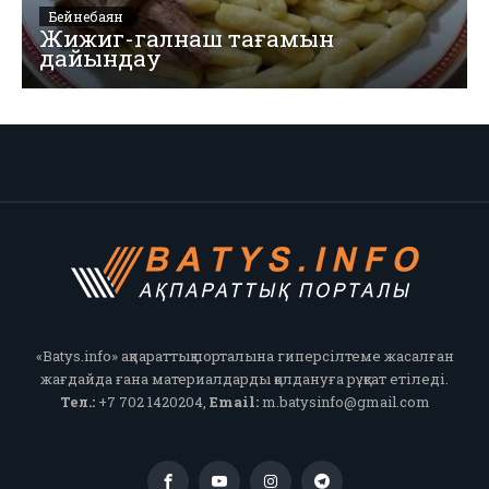
Бейнебаян
Жижиг-галнаш тағамын
дайындау
«Batys.info» ақпараттық порталына гиперсілтеме жасалған
жағдайда ғана материалдарды қолдануға рұқсат етіледі.
Тел.:
+7 702 1420204,
Email:
m.batysinfo@gmail.com