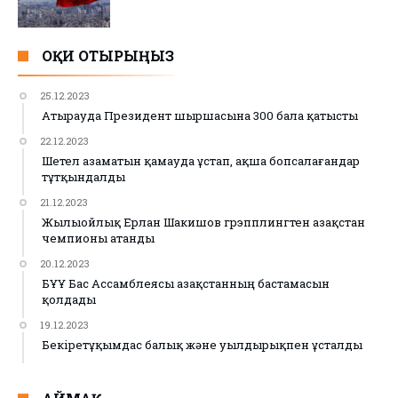
ОҚИ ОТЫРЫҢЫЗ
25.12.2023
Атырауда Президент шыршасына 300 бала қатысты
22.12.2023
Шетел азаматын қамауда ұстап, ақша бопсалағандар
тұтқындалды
21.12.2023
Жылыойлық Ерлан Шакишов грэпплингтен Қазақстан
чемпионы атанды
20.12.2023
БҰҰ Бас Ассамблеясы Қазақстанның бастамасын
қолдады
19.12.2023
Бекіретұқымдас балық және уылдырықпен ұсталды