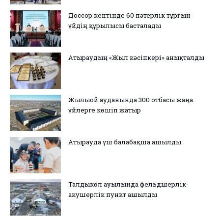
Доссор кентінде 60 пәтерлік тұрғын
үйдің құрылысы басталады
Атыраудың «Жыл кәсіпкері» анықталды
Жылыой ауданында 300 отбасы жаңа
үйлерге көшіп жатыр
Атырауда үш балабақша ашылды
Талдыкөл ауылында фельдшерлік-
акушерлік пункт ашылды