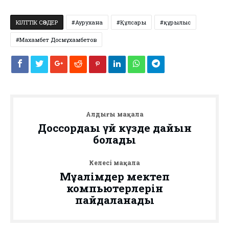
КІЛТТІК СӨЗДЕР
Аурухана
Құлсары
құрылыс
Махамбет Досмұхамбетов
Алдыңғы мақала
Доссордағы үй күзде дайын
болады
Келесі мақала
Мұғалімдер мектеп
компьютерлерін
пайдаланады