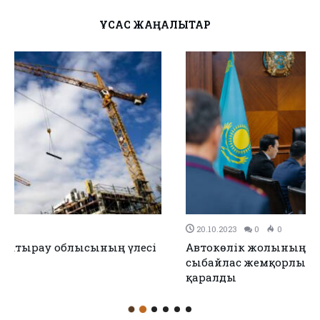
ҰҚСАС ЖАҢАЛЫҚТАР
20.10.2023
0
0
Автокөлік жолының құрылысы мен саладағы
сыбайлас жемқорлықтың алдын алу мәселесі
қаралды