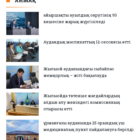
АЙМАҚ
Қайыршақты ауылдық округінің 93
көшесіне жарық жүргізіледі
Аудандық мәслихаттың 12-сессиясы өтті
Жылыой ауданындағы сыбайлас
жемқорлық – жіті бақылауда
Жылыойда төтенше жағдайлардың
алдын алу жөніндегі комиссияның
отырысы өтті
Құрманғазы ауданында 25 орындық үш
медициналық пункт пайдалануға берілді