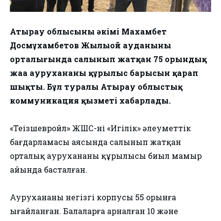
Атырау облысының әкімі Махамбет
Досмұхамбетов Жылыой ауданының
орталығында салынып жатқан 75 орындық
жаңа аурухананың құрылыс барысын қарап
шықты. Бұл туралы Атырау облыстық
коммуникация қызметі хабарлады.
«Теңізшевройл» ЖШС-нің «Игілік» әлеуметтік
бағдарламасы аясында салынып жатқан
орталық аурухананың құрылысы биыл мамыр
айында басталған.
Аурухананың негізгі корпусы 55 орынға
ыңғайланған. Балаларға арналған 10 және