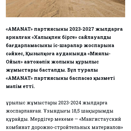
«AMANAT» партиясының 2023-2027 жылдарға
арналған «Халықпен бірге» сайлауалды
бағдарламасының іс-шаралар жоспарына
сәйкес, Қызылқоға ауданында «Миялы-
Ойыл» автокөлік жолының құрылыс
жұмыстары басталды. Бұл туралы
«AMANAT» партиясының баспасөз қызметі
мәлім етті.
Құрылыс жұмыстары 2023-2024 жылдарға
жоспарланған. Ұзындығы 18,5 шақырымды
құрайды. Мердігер мекеме — «Мангистауский
комбинат дорожно-стройтельных материалов»