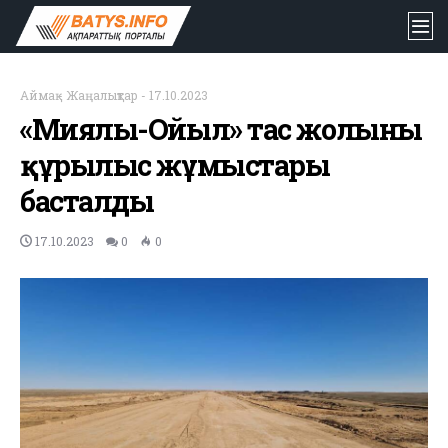
Аймақ
-
Жаңалықтар
-
17.10.2023
«Миялы-Ойыл» тас жолының
құрылыс жұмыстары
басталды
17.10.2023
0
0