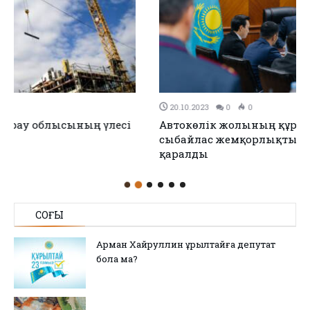
20.10.2023
0
0
Автокөлік жолының құрылысы мен саладағы
сыбайлас жемқорлықтың алдын алу мәселесі
қаралды
СОҢҒЫ
Арман Хайруллин Құрылтайға депутат
бола ма?