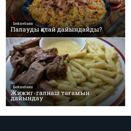
Бейнебаян
Палауды қалай дайындайды?
Бейнебаян
Жижиг-галнаш тағамын
дайындау