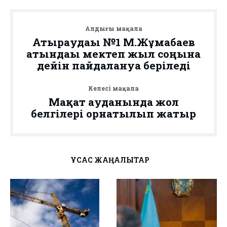
Алдыңғы мақала
Атыраудағы №1 М.Жұмабаев
атындағы мектеп жыл соңына
дейін пайдалануға беріледі
Келесі мақала
Мақат ауданында жол
белгілері орнатылып жатыр
ҰҚСАС ЖАҢАЛЫҚТАР