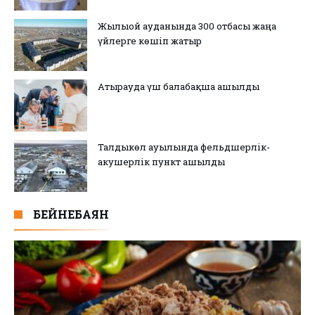
Жылыой ауданында 300 отбасы жаңа
үйлерге көшіп жатыр
Атырауда үш балабақша ашылды
Талдыкөл ауылында фельдшерлік-
акушерлік пункт ашылды
БЕЙНЕБАЯН