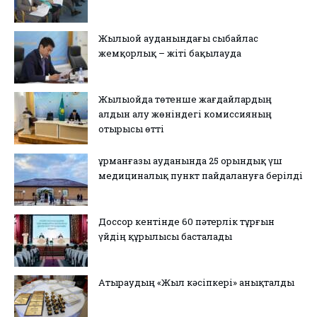
Жылыой ауданындағы сыбайлас
жемқорлық – жіті бақылауда
Жылыойда төтенше жағдайлардың
алдын алу жөніндегі комиссияның
отырысы өтті
Құрманғазы ауданында 25 орындық үш
медициналық пункт пайдалануға берілді
Доссор кентінде 60 пәтерлік тұрғын
үйдің құрылысы басталады
Атыраудың «Жыл кәсіпкері» анықталды