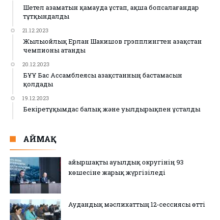
Шетел азаматын қамауда ұстап, ақша бопсалағандар
тұтқындалды
21.12.2023
Жылыойлық Ерлан Шакишов грэпплингтен Қазақстан
чемпионы атанды
20.12.2023
БҰҰ Бас Ассамблеясы Қазақстанның бастамасын
қолдады
19.12.2023
Бекіретұқымдас балық және уылдырықпен ұсталды
АЙМАҚ
Қайыршақты ауылдық округінің 93
көшесіне жарық жүргізіледі
Аудандық мәслихаттың 12-сессиясы өтті