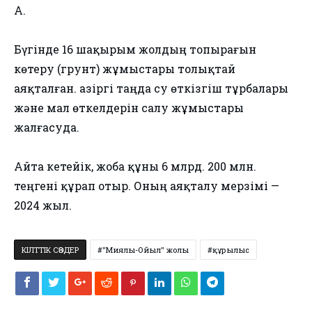
АҚ.
Бүгінде 16 шақырым жолдың топырағын
көтеру (грунт) жұмыстары толықтай
аяқталған. Қазіргі таңда су өткізгіш тұрбалары
және мал өткелдерін салу жұмыстары
жалғасуда.
Айта кетейік, жоба құны 6 млрд. 200 млн.
теңгені құрап отыр. Оның аяқталу мерзімі —
2024 жыл.
КІЛТТІК СӨЗДЕР
"Миялы-Ойыл" жолы
құрылыс