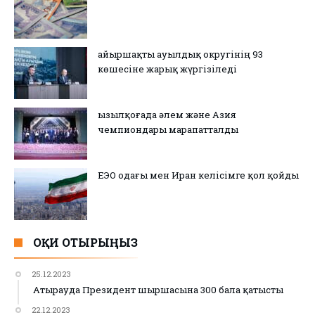
Қайыршақты ауылдық округінің 93
көшесіне жарық жүргізіледі
Қызылқоғада әлем және Азия
чемпиондары марапатталды
ЕЭО одағы мен Иран келісімге қол қойды
ОҚИ ОТЫРЫҢЫЗ
25.12.2023
Атырауда Президент шыршасына 300 бала қатысты
22.12.2023