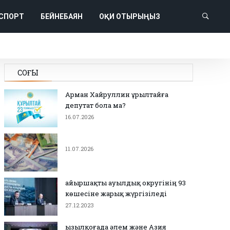
СПОРТ
БЕЙНЕБАЯН
ОҚИ ОТЫРЫҢЫЗ
СОҢҒЫ
Арман Хайруллин Құрылтайға
депутат бола ма?
16.07.2026
11.07.2026
Қайыршақты ауылдық округінің 93
көшесіне жарық жүргізіледі
27.12.2023
Қызылқоғада әлем және Азия