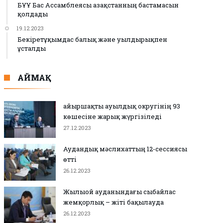
БҰҰ Бас Ассамблеясы Қазақстанның бастамасын
қолдады
19.12.2023
Бекіретұқымдас балық және уылдырықпен
ұсталды
АЙМАҚ
Қайыршақты ауылдық округінің 93
көшесіне жарық жүргізіледі
27.12.2023
Аудандық мәслихаттың 12-сессиясы
өтті
26.12.2023
Жылыой ауданындағы сыбайлас
жемқорлық – жіті бақылауда
26.12.2023