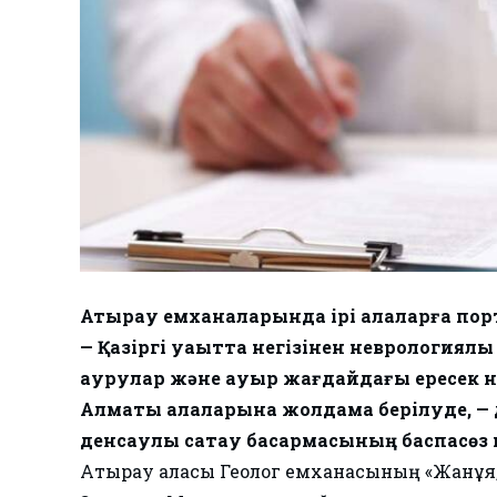
Атырау емханаларында ірі қалаларға по
— Қазіргі уақытта негізінен неврологиялы
аурулар және ауыр жағдайдағы ересек на
Алматы қалаларына жолдама берілуде, 
денсаулық сақтау басқармасының баспасөз қ
Атырау қаласы Геолог емханасының «Жанұя,