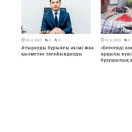
06.11.2023
0
0
01.11.2023
0
Атыраудың бұрынғы әкімі жаңа
«Белсенді а
қызметке тағайындалды
арқылы күнін
бұзушылық 