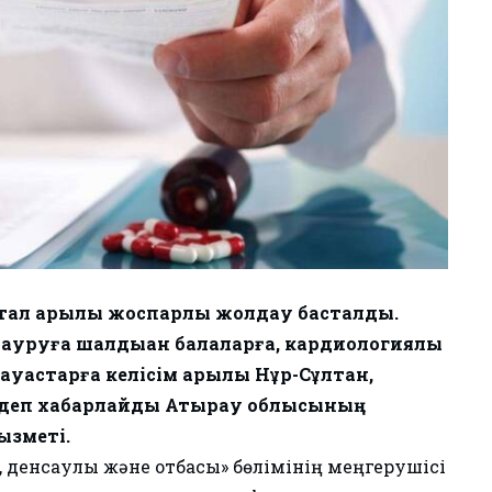
ртал арқылы жоспарлы жолдау басталды.
қ ауруға шалдыққан балаларға, кардиологиялық
уқастарға келісім арқылы Нұр-Сұлтан,
— деп хабарлайды Атырау облысының
ызметі.
 денсаулық және отбасы» бөлімінің меңгерушісі