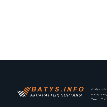
«Batys.in
материалд
Тел.:
+7 70