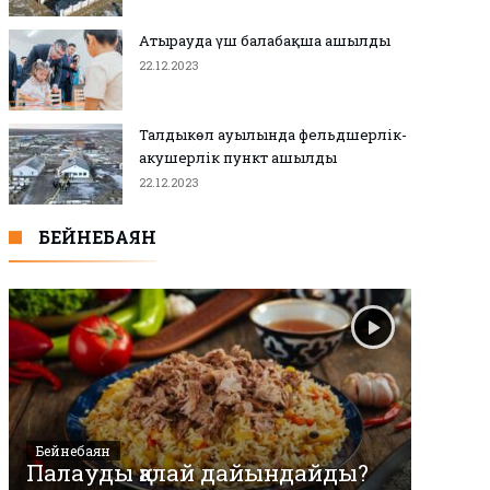
Атырауда үш балабақша ашылды
22.12.2023
Талдыкөл ауылында фельдшерлік-
акушерлік пункт ашылды
22.12.2023
БЕЙНЕБАЯН
Бейнебаян
Палауды қалай дайындайды?