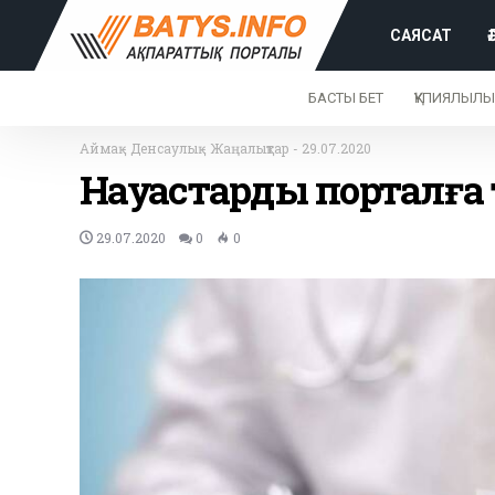
САЯСАТ
БАСТЫ БЕТ
ҚҰПИЯЛЫЛЫ
Аймақ
-
Денсаулық
-
Жаңалықтар
-
29.07.2020
Науқастарды порталға
29.07.2020
0
0