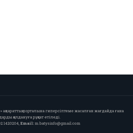
fo» ақпараттық порталына гиперсілтеме жасалған жағдайда ғана
арды қолдануға рұқсат етіледі.
2 1420204,
Email:
m.batysinfo@gmail.com