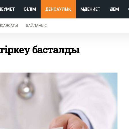
ӘЛЕУМЕТ
БІЛІМ
ДЕНСАУЛЫҚ
МӘДЕНИЕТ
ӘЛЕМ
Қ САЯСАТЫ
БАЙЛАНЫС
 тіркеу басталды