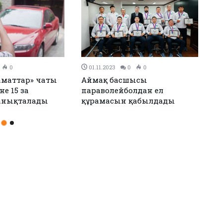
0
01.11.2023
0
0
заматтар» чаты
Аймақ басшысы
А
е 15 заң
параволейболдан ел
а
анықталады
құрамасын қабылдады