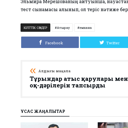
Эльмира Мерешованың айтуынша, науқаста
тест сынамасы алынып, ол теріс нәтиже бер
КІЛТТІК СӨЗДЕР
Атырау
емхана
Facebook
Twitter
Алдыңғы мақала
Тұрғындар атыс қарулары мен
оқ-дәрілерін тапсырды
ҰҚСАС ЖАҢАЛЫҚТАР