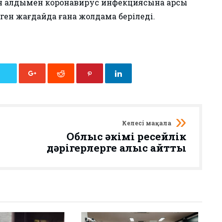
н алдымен коронавирус инфекциясына қарсы
ген жағдайда ғана жолдама беріледі.
Келесі мақала
Облыс әкімі ресейлік
дәрігерлерге алғыс айтты