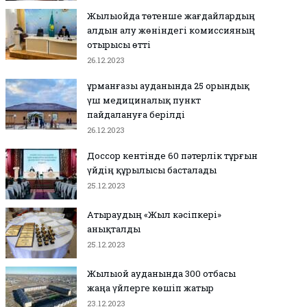
Жылыойда төтенше жағдайлардың
алдын алу жөніндегі комиссияның
отырысы өтті
26.12.2023
Құрманғазы ауданында 25 орындық
31.10.2023
0
0
31.10.2023
0
0
үш медициналық пункт
тырауда эхинококкоз
Қағаз стақандар шыға
пайдалануға берілді
уруының 9 жағдайы тіркелді
Теңіз мердігері атанды
26.12.2023
Доссор кентінде 60 пәтерлік тұрғын
үйдің құрылысы басталады
25.12.2023
Атыраудың «Жыл кәсіпкері»
анықталды
25.12.2023
Жылыой ауданында 300 отбасы
жаңа үйлерге көшіп жатыр
23.12.2023