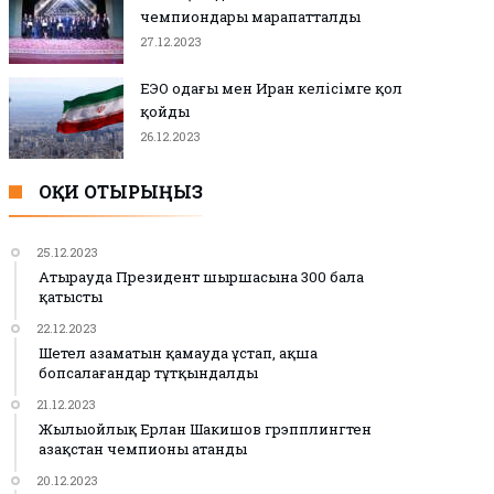
чемпиондары марапатталды
27.12.2023
ЕЭО одағы мен Иран келісімге қол
қойды
26.12.2023
ОҚИ ОТЫРЫҢЫЗ
25.12.2023
Атырауда Президент шыршасына 300 бала
қатысты
22.12.2023
Шетел азаматын қамауда ұстап, ақша
бопсалағандар тұтқындалды
21.12.2023
Жылыойлық Ерлан Шакишов грэпплингтен
Қазақстан чемпионы атанды
20.12.2023