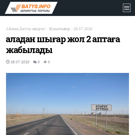
Аймақ
-
Басты ақпарат
-
Жаңалықтар
-
28.07.2020
Қаладан шығар жол 2 аптаға
жабылады
28.07.2020
0
0