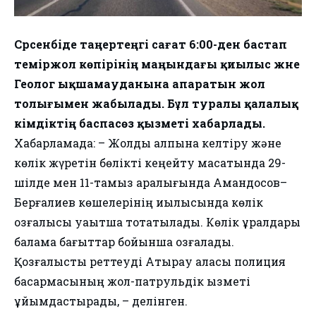
Сәрсенбіде таңертеңгі сағат 6:00-ден бастап
теміржол көпірінің маңындағы қиылыс және
Геолог ықшамауданына апаратын жол
толығымен жабылады. Бұл туралы қалалық
әкімдіктің баспасөз қызметі хабарлады.
Хабарламада: – Жолды қалпына келтіру және
көлік жүретін бөлікті кеңейту мақсатында 29-
шілде мен 11-тамыз аралығында Амандосов–
Берғалиев көшелерінің қиылысында көлік
қозғалысы уақытша тоқтатылады. Көлік құралдары
балама бағыттар бойынша қозғалады.
Қозғалысты реттеуді Атырау қаласы полиция
басқармасының жол-патрульдік қызметі
ұйымдастырады, – делінген.