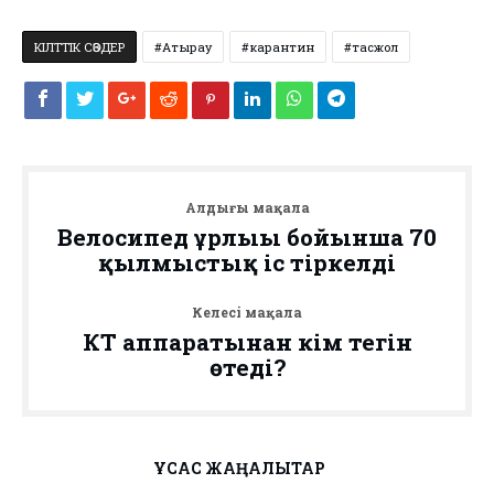
КІЛТТІК СӨЗДЕР
Атырау
карантин
тасжол
Алдыңғы мақала
Велосипед ұрлығы бойынша 70
қылмыстық іс тіркелді
Келесі мақала
КТ аппаратынан кім тегін
өтеді?
ҰҚСАС ЖАҢАЛЫҚТАР