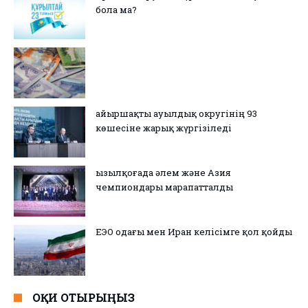
бола ма?
Қайыршақты ауылдық округінің 93
көшесіне жарық жүргізіледі
Қызылқоғада әлем және Азия
чемпиондары марапатталды
ЕЭО одағы мен Иран келісімге қол қойды
ОҚИ ОТЫРЫҢЫЗ