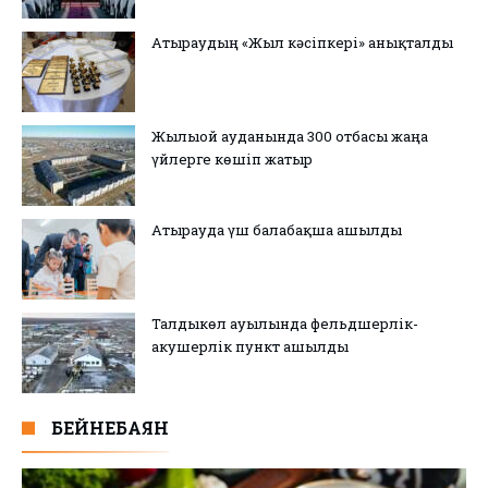
Атыраудың «Жыл кәсіпкері» анықталды
Жылыой ауданында 300 отбасы жаңа
үйлерге көшіп жатыр
Атырауда үш балабақша ашылды
Талдыкөл ауылында фельдшерлік-
акушерлік пункт ашылды
БЕЙНЕБАЯН