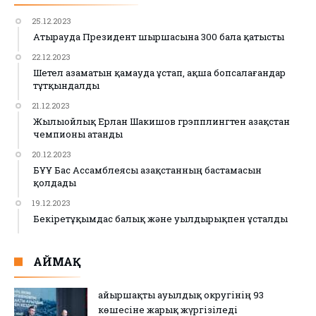
25.12.2023
Атырауда Президент шыршасына 300 бала қатысты
22.12.2023
Шетел азаматын қамауда ұстап, ақша бопсалағандар
тұтқындалды
21.12.2023
Жылыойлық Ерлан Шакишов грэпплингтен Қазақстан
чемпионы атанды
20.12.2023
БҰҰ Бас Ассамблеясы Қазақстанның бастамасын
қолдады
19.12.2023
Бекіретұқымдас балық және уылдырықпен ұсталды
АЙМАҚ
Қайыршақты ауылдық округінің 93
көшесіне жарық жүргізіледі