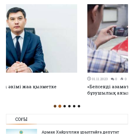
01.11.2023
0
0
«Белсенді азаматтар» чаты арқылы күніне 15 заң
бұзушылық анықталады
СОҢҒЫ
Арман Хайруллин Құрылтайға депутат