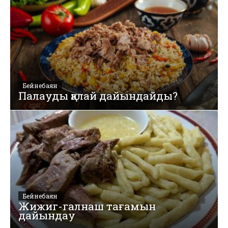
Бейнебаян
Палауды қалай дайындайды?
Бейнебаян
Жижиг-галнаш тағамын
дайындау