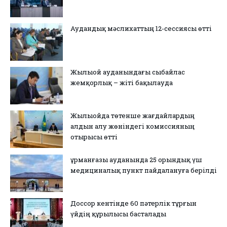
Аудандық мәслихаттың 12-сессиясы өтті
Жылыой ауданындағы сыбайлас
жемқорлық – жіті бақылауда
Жылыойда төтенше жағдайлардың
алдын алу жөніндегі комиссияның
отырысы өтті
Құрманғазы ауданында 25 орындық үш
медициналық пункт пайдалануға берілді
Доссор кентінде 60 пәтерлік тұрғын
үйдің құрылысы басталады