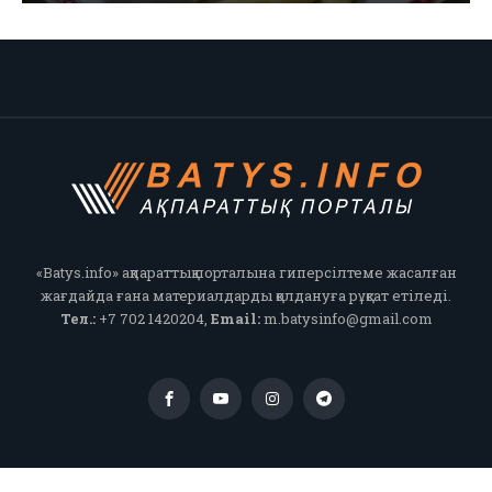
«Batys.info» ақпараттық порталына гиперсілтеме жасалған
жағдайда ғана материалдарды қолдануға рұқсат етіледі.
Тел.:
+7 702 1420204,
Email:
m.batysinfo@gmail.com