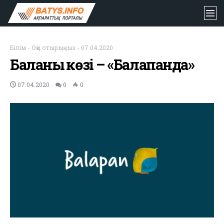
Білім
-
Оқи отырыңыз
-
07.04.2020
Баланың көзі – «Балапанда»
07.04.2020
0
0