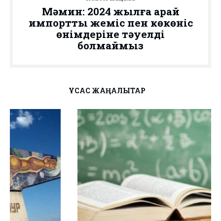
Мәмин: 2024 жылға қарай
импорттық жеміс пен көкөніс
өнімдеріне тәуелді
болмаймыз
ҰҚСАС ЖАҢАЛЫҚТАР