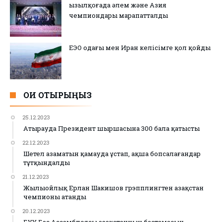
Қызылқоғада әлем және Азия
чемпиондары марапатталды
ЕЭО одағы мен Иран келісімге қол қойды
ОҚИ ОТЫРЫҢЫЗ
25.12.2023
Атырауда Президент шыршасына 300 бала қатысты
22.12.2023
Шетел азаматын қамауда ұстап, ақша бопсалағандар
тұтқындалды
21.12.2023
Жылыойлық Ерлан Шакишов грэпплингтен Қазақстан
чемпионы атанды
20.12.2023
БҰҰ Бас Ассамблеясы Қазақстанның бастамасын