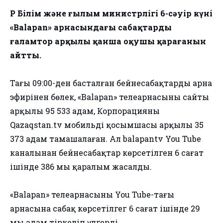
ҚР Білім және ғылым министрлігі 6-сәуір күні
«Balapan» арнасындағы сабақтарды
ғаламтор арқылы қанша оқушы қарағанын
айтты.
Таңғы 09:00-ден басталған бейнесабақтарды арна
эфирінен бөлек, «Balapan» телеарнасының сайты
арқылы 95 533 адам, Корпорацияның
Qazaqstan.tv мобильді қосымшасы арқылы 35
373 адам тамашалаған. Ал balapantv You Tube
каналынан бейнесабақтар көрсетілген 6 сағат
ішінде 386 мың қаралым жасалды.
⠀
«Balapan» телеарнасының You Tube-тағы
арнасына сабақ көрсетілгег 6 сағат ішінде 29
мың адам тіркеліп үлгерді.