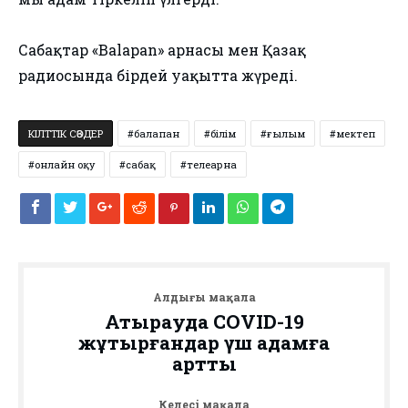
⠀
Сабақтар «Balapan» арнасы мен Қазақ
радиосында бірдей уақытта жүреді.
КІЛТТІК СӨЗДЕР
балапан
білім
ғылым
мектеп
онлайн оқу
сабақ
телеарна
Алдыңғы мақала
Атырауда COVID-19
жұқтырғандар үш адамға
артты
Келесі мақала