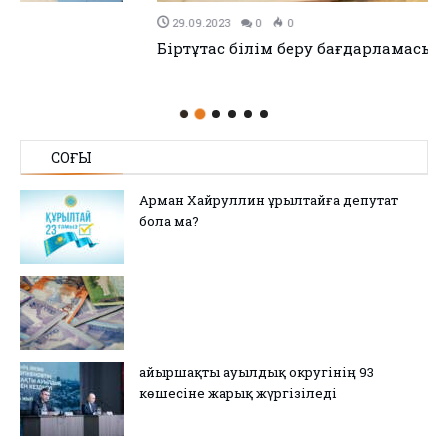
29.09.2023
0
0
Біртұтас білім беру бағдарламасы әзірленді
СОҢҒЫ
Арман Хайруллин Құрылтайға депутат
бола ма?
Қайыршақты ауылдық округінің 93
көшесіне жарық жүргізіледі