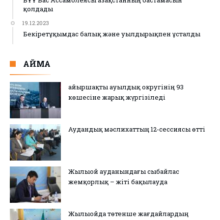
қолдады
19.12.2023
Бекіретұқымдас балық және уылдырықпен ұсталды
АЙМАҚ
Қайыршақты ауылдық округінің 93
көшесіне жарық жүргізіледі
Аудандық мәслихаттың 12-сессиясы өтті
Жылыой ауданындағы сыбайлас
жемқорлық – жіті бақылауда
Жылыойда төтенше жағдайлардың