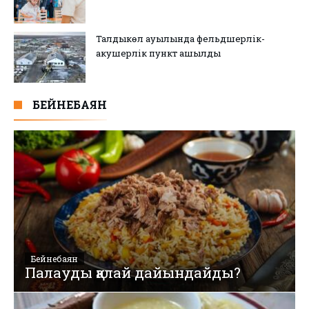
Талдыкөл ауылында фельдшерлік-
акушерлік пункт ашылды
БЕЙНЕБАЯН
Бейнебаян
Палауды қалай дайындайды?