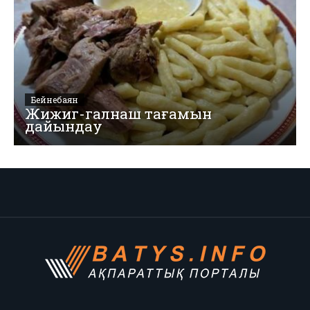
Бейнебаян
Жижиг-галнаш тағамын
дайындау