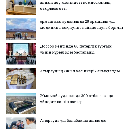
алдын алу жөніндегі комиссияның
отырысы өтті
Құрманғазы ауданында 25 орындық үш
медициналық пункт пайдалануға берілді
Доссор кентінде 60 пәтерлік тұрғын
үйдің құрылысы басталады
Атыраудың «Жыл кәсіпкері» анықталды
Жылыой ауданында 300 отбасы жаңа
үйлерге көшіп жатыр
Атырауда үш балабақша ашылды