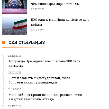
чемпиондары марапатталды
27.12.2023
ЕЭО одағы мен Иран келісімге қол
қойды
26.12.2023
ОҚИ ОТЫРЫҢЫЗ
25.12.2023
Атырауда Президент шыршасына 300 бала
қатысты
22.12.2023
Шетел азаматын қамауда ұстап, ақша
бопсалағандар тұтқындалды
21.12.2023
Жылыойлық Ерлан Шакишов грэпплингтен
Қазақстан чемпионы атанды
20.12.2023