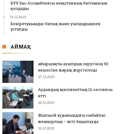
БҰҰ Бас Ассамблеясы Қазақстанның бастамасын
қолдады
19.12.2023
Бекіретұқымдас балық және уылдырықпен
ұсталды
АЙМАҚ
Қайыршақты ауылдық округінің 93
көшесіне жарық жүргізіледі
27.12.2023
Аудандық мәслихаттың 12-сессиясы
өтті
26.12.2023
Жылыой ауданындағы сыбайлас
жемқорлық – жіті бақылауда
26.12.2023