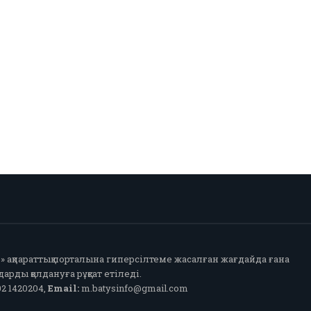
fo» ақпараттық порталына гиперсілтеме жасалған жағдайда ғана
арды қолдануға рұқсат етіледі.
2 1420204,
Email:
m.batysinfo@gmail.com