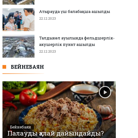
Атырауда үш балабақша ашылды
2-
22.12.2023
Талдыкөл ауылында фельдшерлік-
акушерлік пункт ашылды
22.12.2023
БЕЙНЕБАЯН
Бейнебаян
Палауды қалай дайындайды?