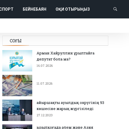
СПОРТ
БЕЙНЕБАЯН
ОҚИ ОТЫРЫҢЫЗ
СОҢҒЫ
Арман Хайруллин Құрылтайға
депутат бола ма?
16.07.2026
11.07.2026
Қайыршақты ауылдық округінің 93
көшесіне жарық жүргізіледі
27.12.2023
Қызылқоғада әлем және Азия