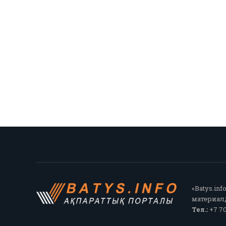
«Batys.in
материалд
Тел.:
+7 70