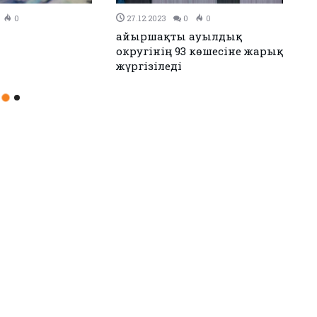
.12.2023
0
0
26.12.2023
0
0
 одағы мен Иран келісімге
Аудандық мәслихаттың 1
 қойды
сессиясы өтті