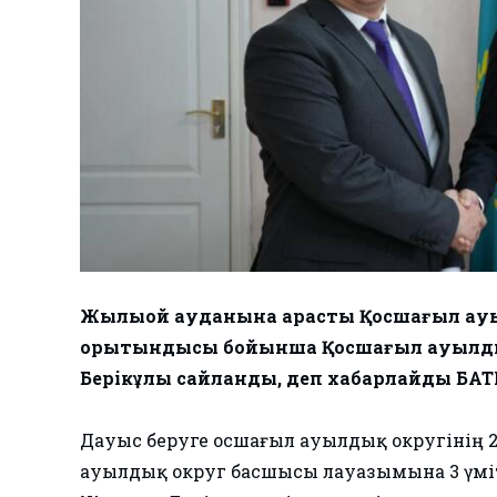
Жылыой ауданына қарасты Қосшағыл ауыл
қорытындысы бойынша Қосшағыл ауылдық
Берікұлы сайланды, деп хабарлайды БА
Дауыс беруге Қосшағыл ауылдық округінің 
ауылдық округ басшысы лауазымына 3 үміт