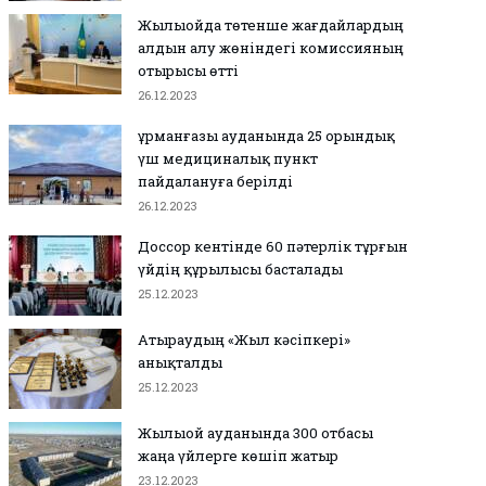
Жылыойда төтенше жағдайлардың
алдын алу жөніндегі комиссияның
отырысы өтті
26.12.2023
Құрманғазы ауданында 25 орындық
үш медициналық пункт
пайдалануға берілді
26.12.2023
Доссор кентінде 60 пәтерлік тұрғын
үйдің құрылысы басталады
25.12.2023
Атыраудың «Жыл кәсіпкері»
анықталды
25.12.2023
Жылыой ауданында 300 отбасы
жаңа үйлерге көшіп жатыр
23.12.2023