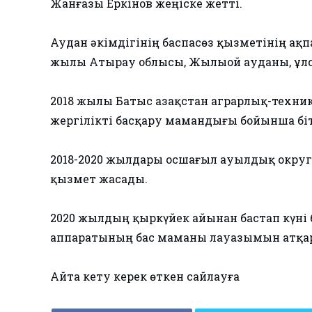
Жанғазы Еркінов жеңіске жетті.
Аудан әкімдігінің баспасөз қызметінің ақ
жылы Атырау облысы, Жылыой ауданы, Құлса
2018 жылы Батыс Қазақстан аграрлық-техн
жергілікті басқару мамандығы бойынша біт
2018-2020 жылдары Қосшағыл ауылдық окру
қызмет жасады.
2020 жылдың қыркүйек айынан бастап күні б
аппаратының бас маманы лауазымын атқар
Айта кету керек өткен сайлауға