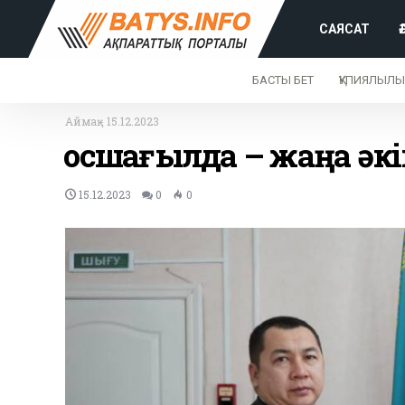
САЯСАТ
БАСТЫ БЕТ
ҚҰПИЯЛЫЛЫ
Аймақ
-
15.12.2023
Қосшағылда – жаңа әк
15.12.2023
0
0