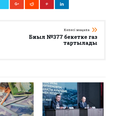
Келесі мақала
Биыл №377 бекетке газ
тартылады