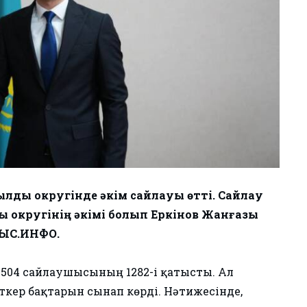
дық округінде әкім сайлауы өтті. Сайлау
 округінің әкімі болып Еркінов Жанғазы
ТЫС.ИНФО.
2504 сайлаушысының 1282-і қатысты. Ал
кер бақтарын сынап көрді. Нәтижесінде,