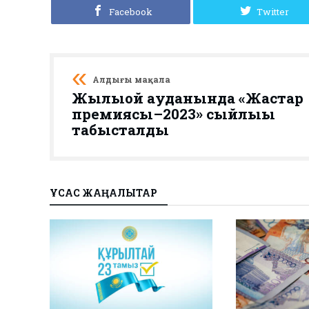
Facebook
Twitter
Алдыңғы мақала
Жылыой ауданында «Жастар
премиясы–2023» сыйлығы
табысталды
ҰҚСАС ЖАҢАЛЫҚТАР