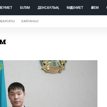
ӘЛЕУМЕТ
БІЛІМ
ДЕНСАУЛЫҚ
МӘДЕНИЕТ
ӘЛЕМ
Қ САЯСАТЫ
БАЙЛАНЫС
ім