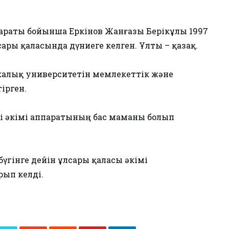
параты бойынша Еркінов Жанғазы Берікұлы 1997
ры қаласында дүниеге келген. Ұлты – қазақ.
икалық университетін мемлекеттік және
ірген.
гі әкімі аппаратының бас маманы болып
үгінге дейін Құлсары қаласы әкімі
ып келді.