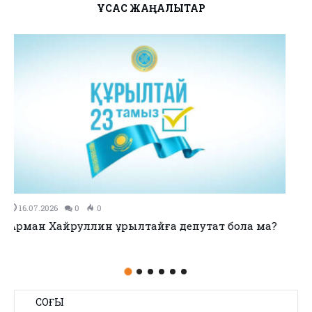
ҰҚСАС ЖАҢАЛЫҚТАР
11.07.2026
0
0
no title
СОҢҒЫ