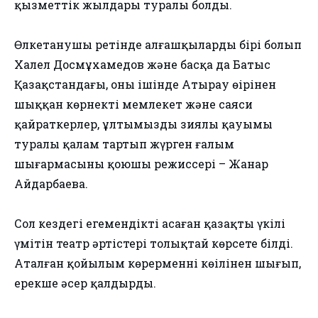
қызметтік жылдары туралы болды.
Өлкетанушы ретінде алғашқылардың бірі болып
Халел Досмұхамедов және басқа да Батыс
Қазақстандағы, оның ішінде Атырау өңірінен
шыққан көрнекті мемлекет және саяси
қайраткерлер, ұлтымыздың зиялы қауымы
туралы қалам тартып жүрген ғалым
шығармасының қоюшы режиссері – Жанар
Айдарбаева.
Сол кездегі егемендікті аңсаған қазақтың үкілі
үмітін театр әртістері толықтай көрсете білді.
Аталған қойылым көрерменнің көңілінен шығып,
ерекше әсер қалдырды.