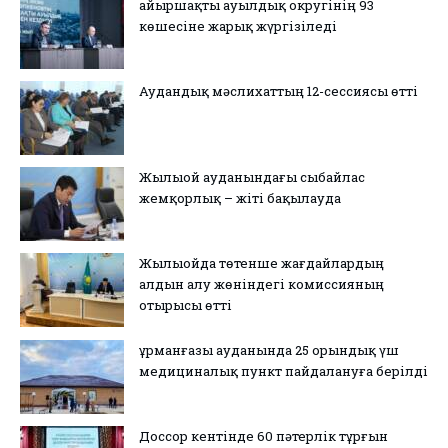
Қайыршақты ауылдық округінің 93
көшесіне жарық жүргізіледі
Аудандық мәслихаттың 12-сессиясы өтті
Жылыой ауданындағы сыбайлас
жемқорлық – жіті бақылауда
Жылыойда төтенше жағдайлардың
алдын алу жөніндегі комиссияның
отырысы өтті
Құрманғазы ауданында 25 орындық үш
медициналық пункт пайдалануға берілді
Доссор кентінде 60 пәтерлік тұрғын