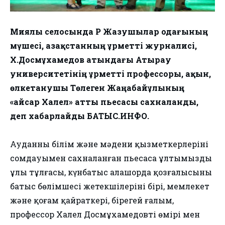
Миялы селосында ҚР Жазушылар одағының
мүшесі, Қазақстанның Құрметті журналисі,
Х.Досмұхамедов атындағы Атырау
университетінің Құрметті профессоры, ақын,
өлкетанушы Төлеген Жаңабайұлының
«Қайсар Халел» атты пьесасы сахналанды,
деп хабарлайды БАТЫС.ИНФО.
Ауданның білім және мәдени қызметкерлерінің
сомдауымен сахналанған пьесаса ұлтымыздың
ұлы тұлғасы, күнбатыс алашорда қозғалысының
батыс бөлімшесі жетекшілерінің бірі, мемлекет
және қоғам қайраткері, бірегей ғалым,
профессор Халел Досмұхамедовтің өмірі мен