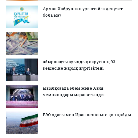
Арман Хайруллин Құрылтайға депутат
бола ма?
Қайыршақты ауылдық округінің 93
көшесіне жарық жүргізіледі
Қызылқоғада әлем және Азия
чемпиондары марапатталды
ЕЭО одағы мен Иран келісімге қол қойды