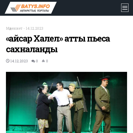
Мәдениет
-
14.12.2023
«Қайсар Халел» атты пьеса
сахналанды
14.12.2023
0
0