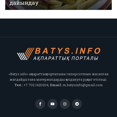
дайындау
«Batys.info» ақпараттық порталына гиперсілтеме жасалған
жағдайда ғана материалдарды қолдануға рұқсат етіледі.
Тел.:
+7 702 1420204,
Email:
m.batysinfo@gmail.com