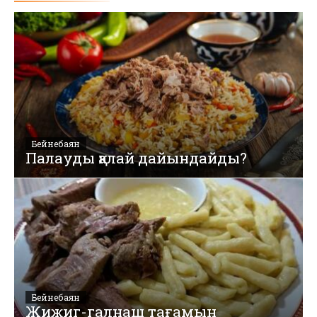
Бейнебаян
Палауды қалай дайындайды?
Бейнебаян
Жижиг-галнаш тағамын