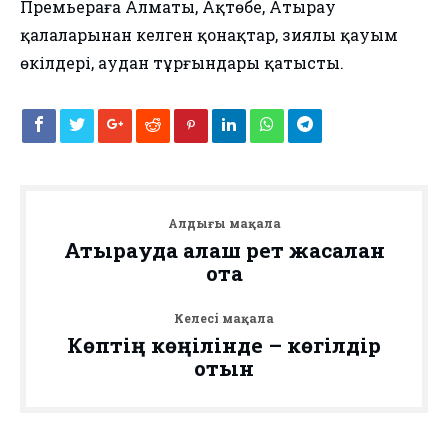
Премьераға Алматы, Ақтөбе, Атырау
қалаларынан келген қонақтар, зиялы қауым
өкілдері, аудан тұрғындары қатысты.
Алдыңғы мақала
Атырауда алғаш рет жасалған
ота
Келесі мақала
Көптің көңілінде – көгілдір
отын