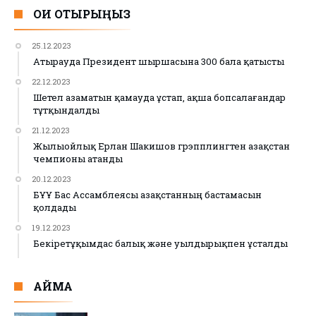
ОҚИ ОТЫРЫҢЫЗ
25.12.2023
Атырауда Президент шыршасына 300 бала қатысты
22.12.2023
Шетел азаматын қамауда ұстап, ақша бопсалағандар
тұтқындалды
21.12.2023
Жылыойлық Ерлан Шакишов грэпплингтен Қазақстан
чемпионы атанды
20.12.2023
БҰҰ Бас Ассамблеясы Қазақстанның бастамасын
қолдады
19.12.2023
Бекіретұқымдас балық және уылдырықпен ұсталды
АЙМАҚ