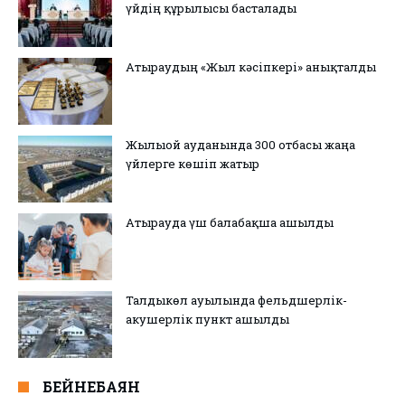
үйдің құрылысы басталады
Атыраудың «Жыл кәсіпкері» анықталды
Жылыой ауданында 300 отбасы жаңа
үйлерге көшіп жатыр
Атырауда үш балабақша ашылды
Талдыкөл ауылында фельдшерлік-
акушерлік пункт ашылды
БЕЙНЕБАЯН