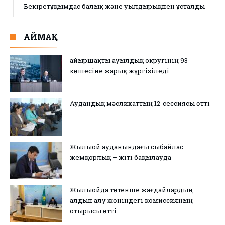
Бекіретұқымдас балық және уылдырықпен ұсталды
АЙМАҚ
Қайыршақты ауылдық округінің 93
көшесіне жарық жүргізіледі
Аудандық мәслихаттың 12-сессиясы өтті
Жылыой ауданындағы сыбайлас
жемқорлық – жіті бақылауда
Жылыойда төтенше жағдайлардың
алдын алу жөніндегі комиссияның
отырысы өтті