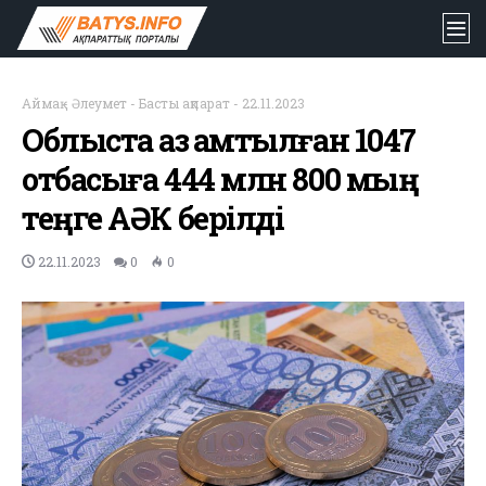
Аймақ
-
Әлеумет
-
Басты ақпарат
-
22.11.2023
Облыста аз қамтылған 1047
отбасыға 444 млн 800 мың
теңге АӘК берілді
22.11.2023
0
0