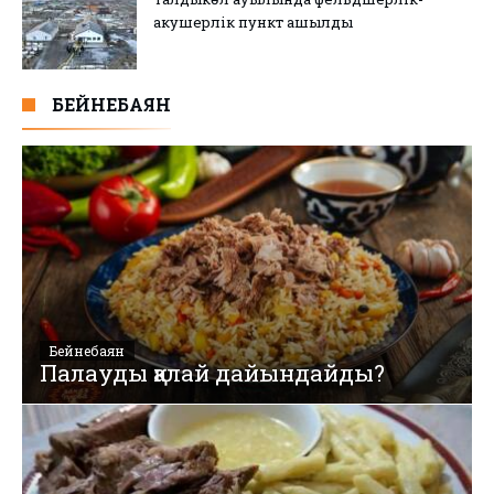
акушерлік пункт ашылды
БЕЙНЕБАЯН
Бейнебаян
Палауды қалай дайындайды?