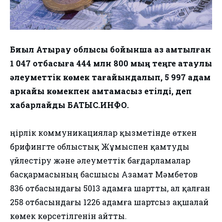
Биыл Атырау облысы бойынша аз қамтылған
1 047 отбасыға 444 млн 800 мың теңге атаулы
әлеуметтік көмек тағайындалып, 5 997 адам
арнайы көмекпен қамтамасыз етілді, деп
хабарлайды БАТЫС.ИНФО.
Өңірлік коммуникациялар қызметінде өткен
брифингте облыстық Жұмыспен қамтуды
үйлестіру және әлеуметтік бағдарламалар
басқармасының басшысы Азамат Мәмбетов
836 отбасындағы 5013 адамға шартты, ал қалған
258 отбасындағы 1226 адамға шартсыз ақшалай
көмек көрсетілгенін айтты.