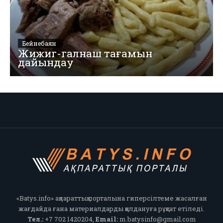
Бейнебаян
Жижиг-галнаш тағамын
дайындау
«Batys.info» ақпараттық порталына гиперсілтеме жасалған
жағдайда ғана материалдарды қолдануға рұқсат етіледі.
Тел.:
+7 702 1420204,
Email:
m.batysinfo@gmail.com