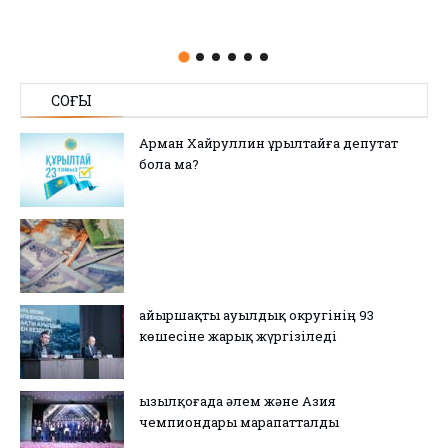
СОҢҒЫ
Арман Хайруллин Құрылтайға депутат
бола ма?
Қайыршақты ауылдық округінің 93
көшесіне жарық жүргізіледі
Қызылқоғада әлем және Азия
чемпиондары марапатталды