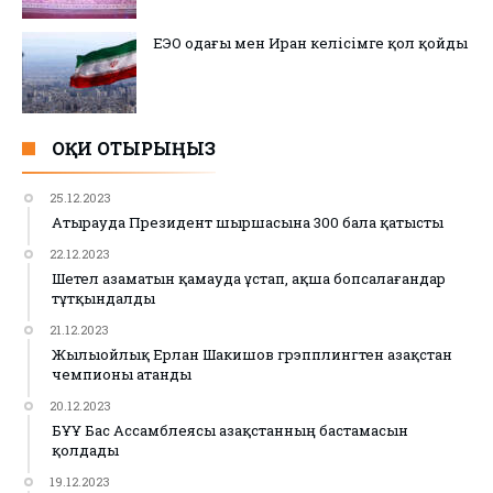
ЕЭО одағы мен Иран келісімге қол қойды
ОҚИ ОТЫРЫҢЫЗ
25.12.2023
Атырауда Президент шыршасына 300 бала қатысты
22.12.2023
Шетел азаматын қамауда ұстап, ақша бопсалағандар
тұтқындалды
21.12.2023
Жылыойлық Ерлан Шакишов грэпплингтен Қазақстан
чемпионы атанды
20.12.2023
БҰҰ Бас Ассамблеясы Қазақстанның бастамасын
қолдады
19.12.2023