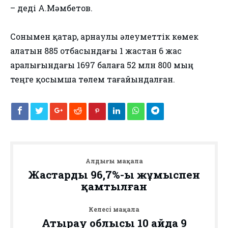
– деді А.Мәмбетов.
Сонымен қатар, арнаулы әлеуметтік көмек
алатын 885 отбасындағы 1 жастан 6 жас
аралығындағы 1697 балаға 52 млн 800 мың
теңге қосымша төлем тағайындалған.
Алдыңғы мақала
Жастардың 96,7%-ы жұмыспен
қамтылған
Келесі мақала
Атырау облысы 10 айда 9