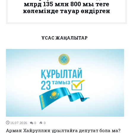
млрд 135 млн 800 мың теңге
көлемінде тауар өндірген
ҰҚСАС ЖАҢАЛЫҚТАР
11.07.2026
0
0
no title