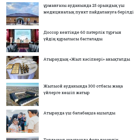
Құрманғазы ауданында 25 орындық үш
медициналық пункт пайдалануға берілді
Доссор кентінде 60 пәтерлік тұрғын
үйдің құрылысы басталады
Атыраудың «Жыл кәсіпкері» анықталды
Жылыой ауданында 300 отбасы жаңа
үйлерге көшіп жатыр
Атырауда үш балабақша ашылды
Талдыкөл ауылында фельдшерлік-