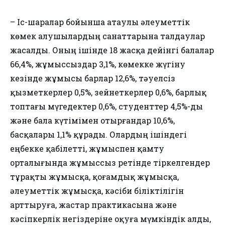
– Іс-шаралар бойынша атаулы әлеуметтік
көмек алушылардың санаттарына талдаулар
жасалды. Оның ішінде 18 жасқа дейінгі балалар
66,4%, жұмыссыздар 3,1%, көмекке жүгіну
кезінде жұмысы барлар 12,6%, тәуелсіз
қызметкерлер 0,5%, зейнеткерлер 0,6%, барлық
топтағы мүгедектер 0,6%, студенттер 4,5%-ды
және бала күтімімен отырғандар 10,6%,
басқалары 1,1% құрады. Олардың ішіндегі
еңбекке қабілетті, жұмыспен қамту
орталығында жұмыссыз ретінде тіркелгендер
тұрақты жұмысқа, қоғамдық жұмысқа,
әлеуметтік жұмысқа, кәсіби біліктілігін
арттыруға, жастар практикасына және
кәсіпкерлік негіздеріне оқуға мүмкіндік алды,