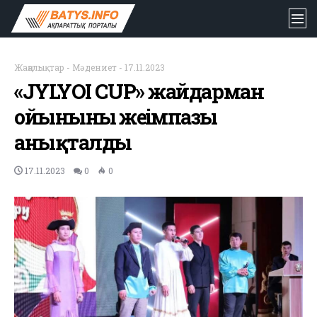
Жаңалықтар
-
Мәдениет
-
17.11.2023
«JYLYOI CUP» жайдарман
ойынының жеңімпазы
анықталды
17.11.2023
0
0