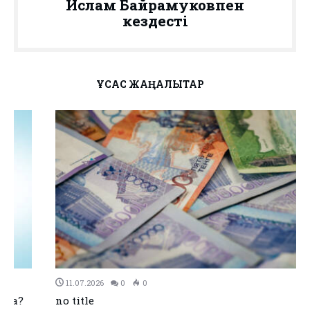
Ислам Байрамуковпен
кездесті
ҰҚСАС ЖАҢАЛЫҚТАР
11.07.2026
0
0
no title