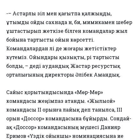
-– Астарлы әзіл мен қағытпа қалжыңды,
ұтымды ойды сахнада ән, би, мимикамен шебер
ұштастырып жеткізе білген командалар жыл
бойына тартысты ойын көрсетті.
Командалардан әлі де жоғары жетістіктер
күтеміз. Ойындары қызықты, әрі тартысты
болды, – деді аудандық Жастар ресурстық
орталығының директоры Әлібек Амандық.
Сайыс қорытындысында «Мөр-Мөр»
командасы жеңімпаз атанды. «Жылыой»
командасы ІІ орынға лайық деп танылса, ІІІ
орын «Доссор» командасына бұйырды. Сондай-
ақ «Доссор» командасының мүшесі Данияр
Еримов «Үздік ойыншы» номинациясына ие