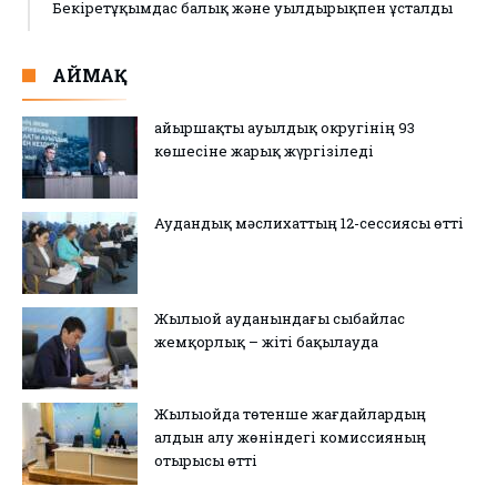
Бекіретұқымдас балық және уылдырықпен ұсталды
АЙМАҚ
Қайыршақты ауылдық округінің 93
көшесіне жарық жүргізіледі
Аудандық мәслихаттың 12-сессиясы өтті
Жылыой ауданындағы сыбайлас
жемқорлық – жіті бақылауда
Жылыойда төтенше жағдайлардың
алдын алу жөніндегі комиссияның
отырысы өтті