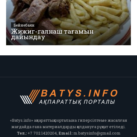
Бейнебаян
Жижиг-галнаш тағамын
дайындау
«Batys.info» ақпараттық порталына гиперсілтеме жасалған
жағдайда ғана материалдарды қолдануға рұқсат етіледі.
Тел.:
+7 702 1420204,
Email:
m.batysinfo@gmail.com