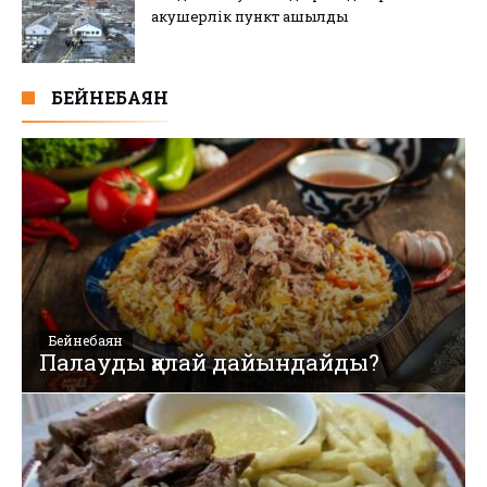
акушерлік пункт ашылды
БЕЙНЕБАЯН
Бейнебаян
Палауды қалай дайындайды?