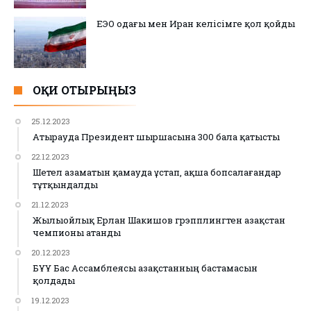
ЕЭО одағы мен Иран келісімге қол қойды
ОҚИ ОТЫРЫҢЫЗ
25.12.2023
Атырауда Президент шыршасына 300 бала қатысты
22.12.2023
Шетел азаматын қамауда ұстап, ақша бопсалағандар
тұтқындалды
21.12.2023
Жылыойлық Ерлан Шакишов грэпплингтен Қазақстан
чемпионы атанды
20.12.2023
БҰҰ Бас Ассамблеясы Қазақстанның бастамасын
қолдады
19.12.2023