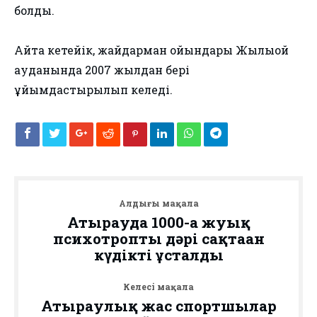
болды.
Айта кетейік, жайдарман ойындары Жылыой
ауданында 2007 жылдан бері
ұйымдастырылып келеді.
Алдыңғы мақала
Атырауда 1000-ға жуық
психотропты дәрі сақтаған
күдікті ұсталды
Келесі мақала
Атыраулық жас спортшылар