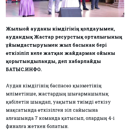
Жылыой ауданы әкімдігінің қолдауымен,
аудандық Жастар ресурстық орталығының
ұйымдастыруымен жыл басынан бері
өткізіліп келе жатқан жайдарман ойыны
қорытындыланды, деп хабарлайды
БАТЫС.ИНФО.
Аудан әкімдігінің баспасөз қызметінің
мәліметінше, жастардың шығармашылық
қабілетін шыңдап, уақытын тиімді өткізу
мақсатында өткізілген әзіл сайысына
алғашында 7 команда қатысып, олардың 4-і
финалға жеткен болатын.