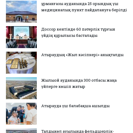
Құрманғазы ауданында 25 орындық үш
медициналық пункт пайдалануға берілді
Доссор кентінде 60 пәтерлік тұрғын
үйдің құрылысы басталады
Атыраудың «Жыл кәсіпкері» анықталды
Жылыой ауданында 300 отбасы жаңа
үйлерге көшіп жатыр
Атырауда үш балабақша ашылды
Талдыкөл ауылында фельдшерлік-