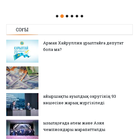
СОҢҒЫ
Арман Хайруллин Құрылтайға депутат
бола ма?
Қайыршақты ауылдық округінің 93
көшесіне жарық жүргізіледі
Қызылқоғада әлем және Азия
чемпиондары марапатталды