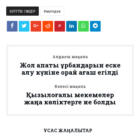
КІЛТТІК СӨЗДЕР
мүгедек
Алдыңғы мақала
Жол апаты құрбандарын еске
алу күніне орай ағаш егілді
Келесі мақала
Қызылқоғалық мекемелер
жаңа көліктерге ие болды
ҰҚСАС ЖАҢАЛЫҚТАР