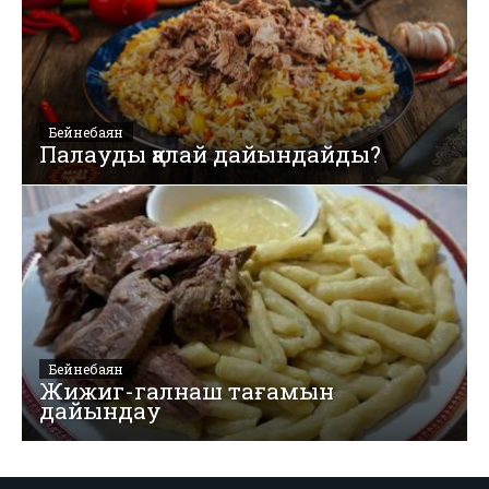
Бейнебаян
Палауды қалай дайындайды?
Бейнебаян
Жижиг-галнаш тағамын
дайындау