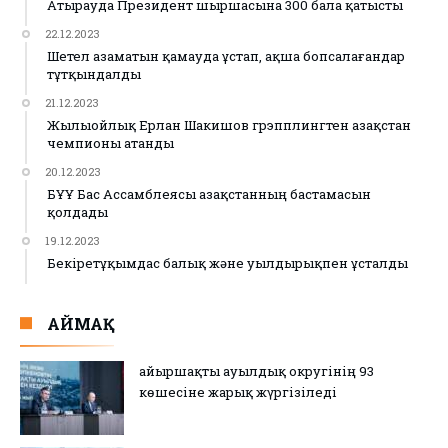
Атырауда Президент шыршасына 300 бала қатысты
22.12.2023
Шетел азаматын қамауда ұстап, ақша бопсалағандар
тұтқындалды
21.12.2023
Жылыойлық Ерлан Шакишов грэпплингтен Қазақстан
чемпионы атанды
20.12.2023
БҰҰ Бас Ассамблеясы Қазақстанның бастамасын
қолдады
19.12.2023
Бекіретұқымдас балық және уылдырықпен ұсталды
АЙМАҚ
Қайыршақты ауылдық округінің 93
көшесіне жарық жүргізіледі