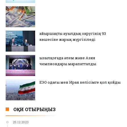
Қайыршақты ауылдық округінің 93
көшесіне жарық жүргізіледі
Қызылқоғада әлем және Азия
чемпиондары марапатталды
ЕЭО одағы мен Иран келісімге қол қойды
ОҚИ ОТЫРЫҢЫЗ
25.12.2023