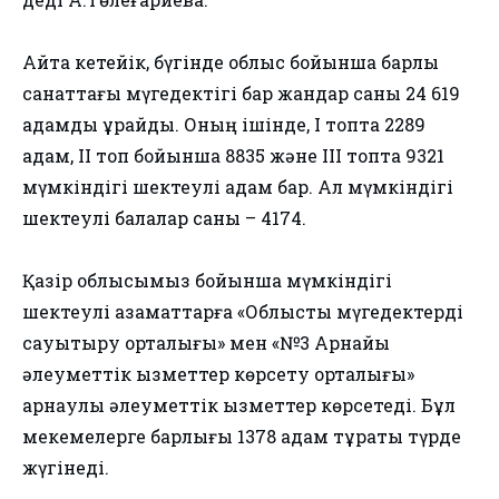
Айта кетейік, бүгінде облыс бойынша барлық
санаттағы мүгедектігі бар жандар саны 24 619
адамды құрайды. Оның ішінде, I топта 2289
адам, II топ бойынша 8835 және III топта 9321
мүмкіндігі шектеулі адам бар. Ал мүмкіндігі
шектеулі балалар саны – 4174.
Қазір облысымыз бойынша мүмкіндігі
шектеулі азаматтарға «Облыстық мүгедектерді
сауықтыру орталығы» мен «№3 Арнайы
әлеуметтік қызметтер көрсету орталығы»
арнаулы әлеуметтік қызметтер көрсетеді. Бұл
мекемелерге барлығы 1378 адам тұрақты түрде
жүгінеді.