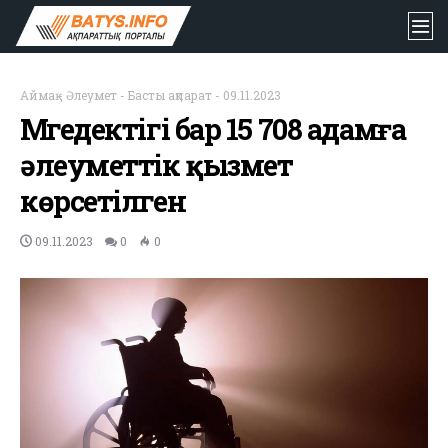
Аймақ
-
Әлеумет
-
Басты ақпарат
-
09.11.2023
Мүгедектігі бар 15 708 адамға
әлеуметтік қызмет
көрсетілген
09.11.2023
0
0