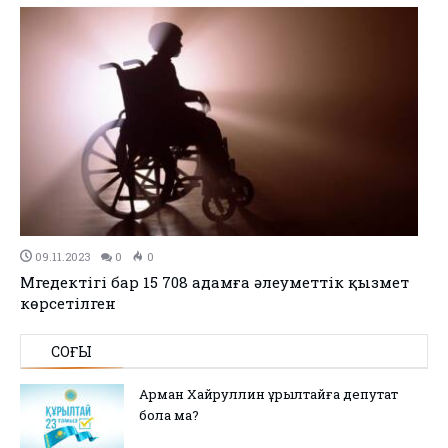
09.11.2023
0
0
Мүгедектігі бар 15 708 адамға әлеуметтік қызмет
көрсетілген
СОҢҒЫ
Арман Хайруллин Құрылтайға депутат
бола ма?