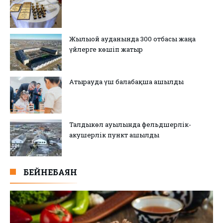
Жылыой ауданында 300 отбасы жаңа
үйлерге көшіп жатыр
Атырауда үш балабақша ашылды
Талдыкөл ауылында фельдшерлік-
акушерлік пункт ашылды
БЕЙНЕБАЯН