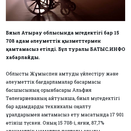
Биыл Атырау облысында мүгедектігі бар 15
708 адам әлеуметтік қызметтермен
қамтамасыз етілді. Бұл туралы БАТЫС.ИНФО
хабарлайды.
Облыстық Жұмыспен қамтуды үйлестіру және
әлеуметтік бағдарламалар басқармасы
басшысының орынбасары Альфия
Төлеғариеваның айтуынша, биыл мүгедектігі
бар адамдарды техникалық оңалту
құралдарымен қамтамасыз ету мақсатында 17 901
өтініш түскен. Оның 15 708-і, яғни, 87,7%
әлеуметтік қызметтер порталы арқылы