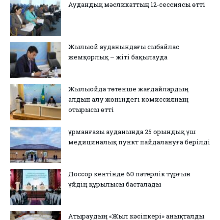
Аудандық мәслихаттың 12-сессиясы өтті
Жылыой ауданындағы сыбайлас
жемқорлық – жіті бақылауда
Жылыойда төтенше жағдайлардың
алдын алу жөніндегі комиссияның
отырысы өтті
Құрманғазы ауданында 25 орындық үш
медициналық пункт пайдалануға берілді
Доссор кентінде 60 пәтерлік тұрғын
үйдің құрылысы басталады
Атыраудың «Жыл кәсіпкері» анықталды