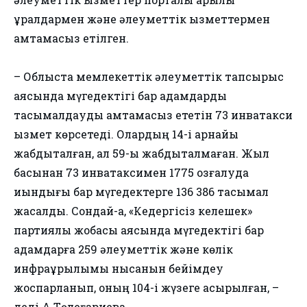
құралдармен және әлеуметтік қызметтермен
қамтамасыз етілген.
– Облыста мемлекеттік әлеуметтік тапсырыс
аясында мүгедектігі бар адамдарды
тасымалдауды қамтамасыз ететін 73 инватакси
қызмет көрсетеді. Олардың 14-і арнайы
жабдықталған, ал 59-ы жабдықталмаған. Жыл
басынан 73 инватаксимен 1775 қозғалуда
қиындығы бар мүгедектерге 136 386 тасымал
жасалды. Сондай-ақ, «Кедергісіз келешек»
партиялық жобасы аясында мүгедектігі бар
адамдарға 259 әлеуметтік және көлік
инфрақұрылымы нысанын бейімдеу
жоспарланып, оның 104-і жүзеге асырылған, –
деді А.Төлеғариева.