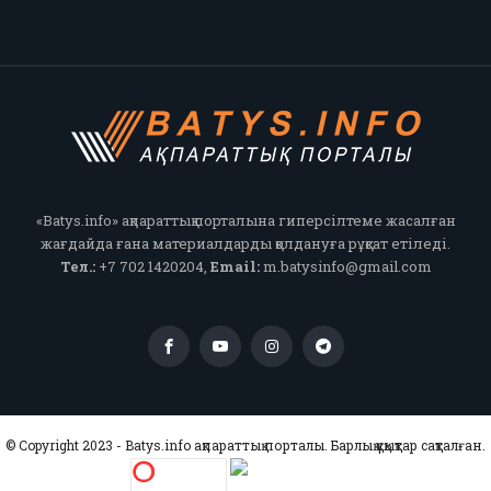
«Batys.info» ақпараттық порталына гиперсілтеме жасалған
жағдайда ғана материалдарды қолдануға рұқсат етіледі.
Тел.:
+7 702 1420204,
Email:
m.batysinfo@gmail.com
© Copyright 2023 - Batys.info ақпараттық порталы. Барлық құқықтар сақталған.