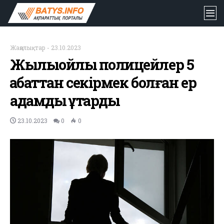
Жаңалықтар
-
23.10.2023
Жылыойлық полицейлер 5
қабаттан секірмек болған ер
адамды құтқарды
23.10.2023
0
0