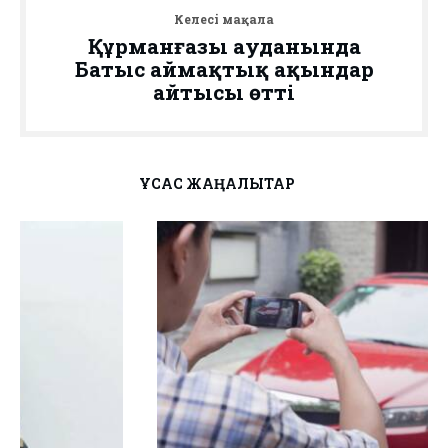
Келесі мақала
Құрманғазы ауданында
Батыс аймақтық ақындар
айтысы өтті
ҰҚСАС ЖАҢАЛЫҚТАР