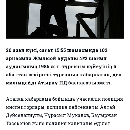
20 қазан күні, сағат 15:55 шамасында 102
арнасына Жылыой ауданы №2 шағын
ауданының 1985 ж.т. тұрғыны күйеуінің 5
қабаттан секіргелі тұрғанын хабарлаған, деп
мәлімдейді Атырау ПД баспасөз қызметі.
Аталған хабарлама бойынша учаскелік полиция
инспекторлары, полиция лейтенанты Алтай
Дүйсенғалиұлы, Нұрасыл Муканов, Бауыржан
Тасекенов және полиция капитаны Әділет