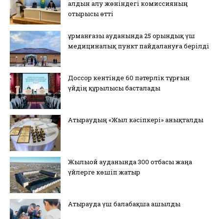
алдын алу жөніндегі комиссияның
отырысы өтті
Құрманғазы ауданында 25 орындық үш
медициналық пункт пайдалануға берілді
Доссор кентінде 60 пәтерлік тұрғын
үйдің құрылысы басталады
Атыраудың «Жыл кәсіпкері» анықталды
Жылыой ауданында 300 отбасы жаңа
үйлерге көшіп жатыр
Атырауда үш балабақша ашылды