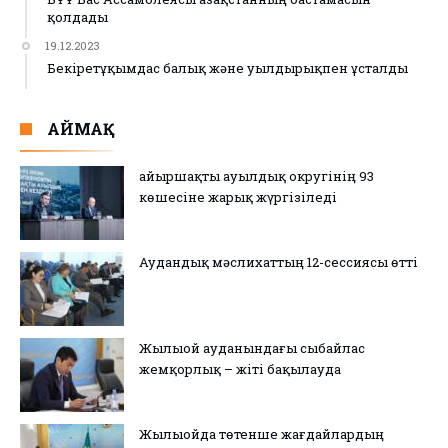
қолдады
19.12.2023
Бекіретұқымдас балық және уылдырықпен ұсталды
АЙМАҚ
Қайыршақты ауылдық округінің 93
көшесіне жарық жүргізіледі
Аудандық мәслихаттың 12-сессиясы өтті
Жылыой ауданындағы сыбайлас
жемқорлық – жіті бақылауда
Жылыойда төтенше жағдайлардың