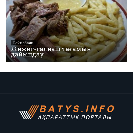
Бейнебаян
Жижиг-галнаш тағамын
дайындау