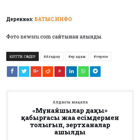
Дереккөз:
БАТЫС.ИНФО
Фото newsru.com сайтынан алынды.
КІЛТТІК СӨЗДЕР
Атырау
ер адам
терезе
Алдыңғы мақала
«Мұнайшылар даңқы»
қабырғасы жаңа есімдермен
толығып, зертханалар
ашылды