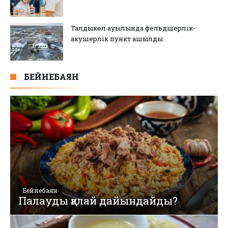
Талдыкөл ауылында фельдшерлік-
акушерлік пункт ашылды
БЕЙНЕБАЯН
Бейнебаян
Палауды қалай дайындайды?