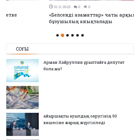
01.11.2023
0
0
«Белсенді азаматтар» чаты арқылы күніне 15 заң
бұзушылық анықталады
СОҢҒЫ
Арман Хайруллин Құрылтайға депутат
бола ма?
Қайыршақты ауылдық округінің 93
көшесіне жарық жүргізіледі