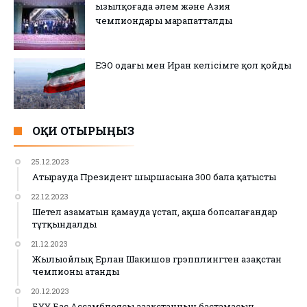
Қызылқоғада әлем және Азия
чемпиондары марапатталды
ЕЭО одағы мен Иран келісімге қол қойды
ОҚИ ОТЫРЫҢЫЗ
25.12.2023
Атырауда Президент шыршасына 300 бала қатысты
22.12.2023
Шетел азаматын қамауда ұстап, ақша бопсалағандар
тұтқындалды
21.12.2023
Жылыойлық Ерлан Шакишов грэпплингтен Қазақстан
чемпионы атанды
20.12.2023
БҰҰ Бас Ассамблеясы Қазақстанның бастамасын