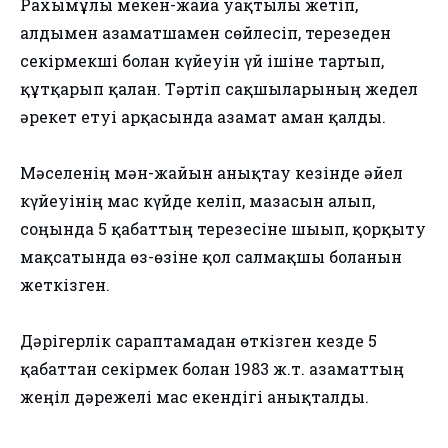
Рахымұлы мекен-жайға уақтылы жетіп,
алдымен азаматшамен сөйлесіп, терезеден
секірмекші болған күйеуін үй ішіне тартып,
құтқарып қалған. Тәртіп сақшыларының жедел
әрекет етуі арқасында азамат аман қалды.
Мәселенің мән-жайын анықтау кезінде әйел
күйеуінің мас күйде келіп, мазасын алып,
соңында 5 қабаттың терезесіне шығып, қорқыту
мақсатында өз-өзіне қол салмақшы болғанын
жеткізген.
Дәрігерлік сараптамадан өткізген кезде 5
қабаттан секірмек болған 1983 ж.т. азаматтың
жеңіл дәрежелі мас екендігі анықталды.