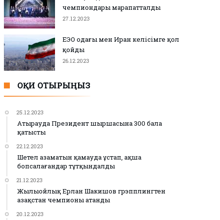
чемпиондары марапатталды
27.12.2023
ЕЭО одағы мен Иран келісімге қол
қойды
26.12.2023
ОҚИ ОТЫРЫҢЫЗ
25.12.2023
Атырауда Президент шыршасына 300 бала
қатысты
22.12.2023
Шетел азаматын қамауда ұстап, ақша
бопсалағандар тұтқындалды
21.12.2023
Жылыойлық Ерлан Шакишов грэпплингтен
Қазақстан чемпионы атанды
20.12.2023