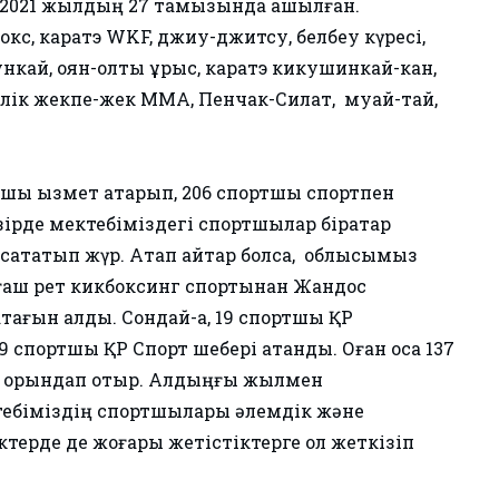
і 2021 жылдың 27 тамызында ашылған.
бокс, каратэ WKF, джиу-джитсу, белбеу күресі,
ай, қоян-қолтық ұрыс, каратэ кикушинкай-кан,
рлік жекпе-жек ММА, Пенчак-Силат, муай-тай,
шы қызмет атқарып, 206 спортшы спортпен
зірде мектебіміздегі спортшылар бірқатар
қақтатып жүр. Атап айтар болсақ, облысымыз
ғаш рет кикбоксинг спортынан Жандос
атағын алды. Сондай-ақ, 19 спортшы ҚР
9 спортшы ҚР Спорт шебері атанды. Оған қоса 137
ын орындап отыр. Алдыңғы жылмен
тебіміздің спортшылары әлемдік және
ктерде де жоғары жетістіктерге қол жеткізіп