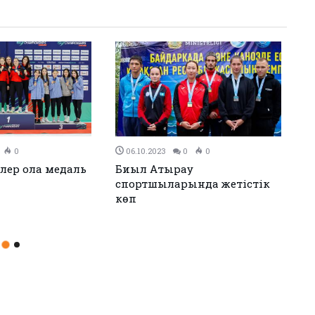
0
0
23.09.2023
0
0
ойындатқан күн
“Елбасының қауіпсіздігін
айбынды атқарғаны үшін”
медалінің күші жойылуы
мүмкін