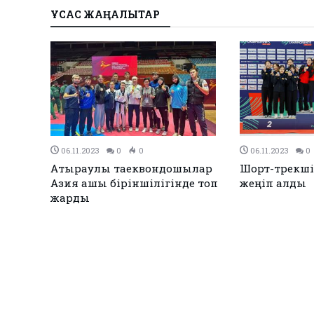
ҰҚСАС ЖАҢАЛЫҚТАР
28.09.2023
0
0
28.09.2023
Атыраулық Жансель Дениз –
Мергендер м
тік
қола жүлдегер