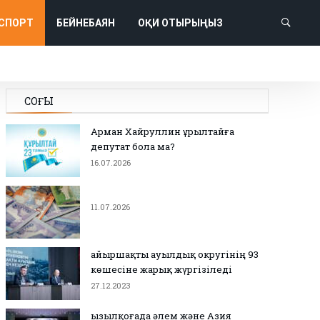
СПОРТ
БЕЙНЕБАЯН
ОҚИ ОТЫРЫҢЫЗ
СОҢҒЫ
Арман Хайруллин Құрылтайға
депутат бола ма?
16.07.2026
11.07.2026
Қайыршақты ауылдық округінің 93
көшесіне жарық жүргізіледі
27.12.2023
Қызылқоғада әлем және Азия