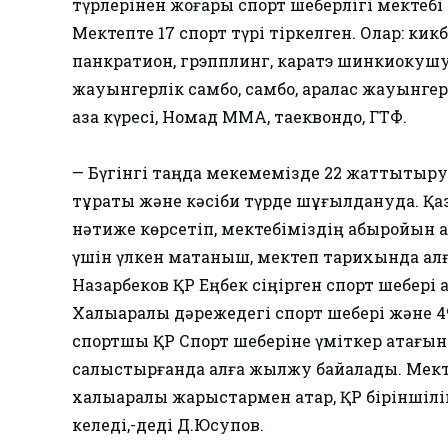
түрлерінен жоғары спорт шеберлігі мектеб
Мектепте 17 спорт түрі тіркелген. Олар: кик
панкратион, грэпплинг, каратэ шинкиокушунк
жауынгерлік самбо, самбо, аралас жауынге
қазақ күресі, Номад ММА, таеквондо, ГТФ.
— Бүгінгі таңда мекемемізде 22 жаттықтыру
тұрақты және кәсіби түрде шұғылдануда. Қа
нәтиже көрсетіп, мектебіміздің абыройын ас
үшін үлкен мақтаныш, мектеп тарихында ал
Назарбеков ҚР Еңбек сіңірген спорт шебері 
Халықаралық дәрежедегі спорт шебері және 4
спортшы ҚР Спорт шеберіне үміткер атағ
салыстырғанда алға жылжу байқалады. Мек
халықаралық жарыстармен қатар, ҚР біріншілі
келеді,-деді Д.Юсупов.