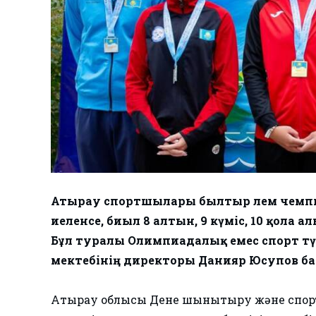
Атырау спортшылары былтыр Әлем чемпио
иеленсе, биыл 8 алтын, 9 күміс, 10 қола 
Бұл туралы Олимпиадалық емес спорт тү
мектебінің директоры Данияр Юсупов бас
Атырау облысы Дене шынықтыру және спорт