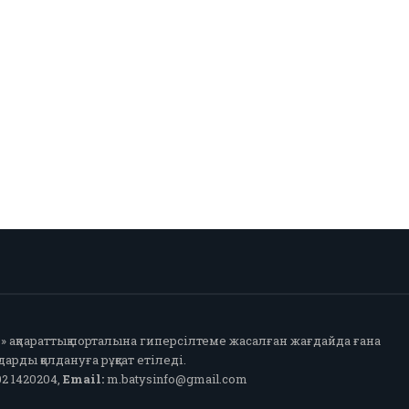
fo» ақпараттық порталына гиперсілтеме жасалған жағдайда ғана
арды қолдануға рұқсат етіледі.
2 1420204,
Email:
m.batysinfo@gmail.com