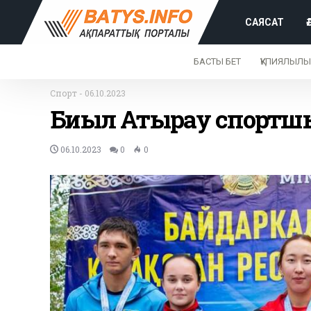
САЯСАТ
БАСТЫ БЕТ
ҚҰПИЯЛЫЛЫ
Спорт
-
06.10.2023
Биыл Атырау спортшы
06.10.2023
0
0