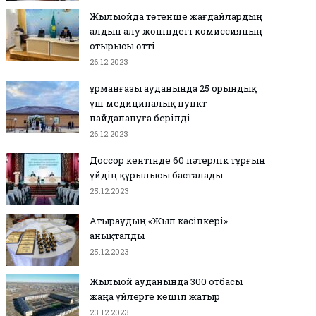
Жылыойда төтенше жағдайлардың
алдын алу жөніндегі комиссияның
отырысы өтті
26.12.2023
Құрманғазы ауданында 25 орындық
үш медициналық пункт
пайдалануға берілді
26.12.2023
Доссор кентінде 60 пәтерлік тұрғын
үйдің құрылысы басталады
25.12.2023
Атыраудың «Жыл кәсіпкері»
анықталды
25.12.2023
Жылыой ауданында 300 отбасы
жаңа үйлерге көшіп жатыр
23.12.2023