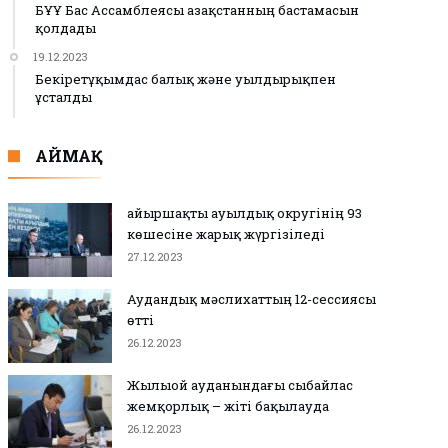
БҰҰ Бас Ассамблеясы Қазақстанның бастамасын
қолдады
19.12.2023
Бекіретұқымдас балық және уылдырықпен
ұсталды
АЙМАҚ
Қайыршақты ауылдық округінің 93
көшесіне жарық жүргізіледі
27.12.2023
Аудандық мәслихаттың 12-сессиясы
өтті
26.12.2023
Жылыой ауданындағы сыбайлас
жемқорлық – жіті бақылауда
26.12.2023