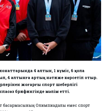
наттарында 4 алтын, 1 күміс, 6 қола
алып, 4 алтынға артық нәтиже көрсетіп отыр.
рлерінен жоғарғы спорт шеберлігі
пасөз брифингінде мәлім етті.
 басқармасының Олимпиадалық емес спорт