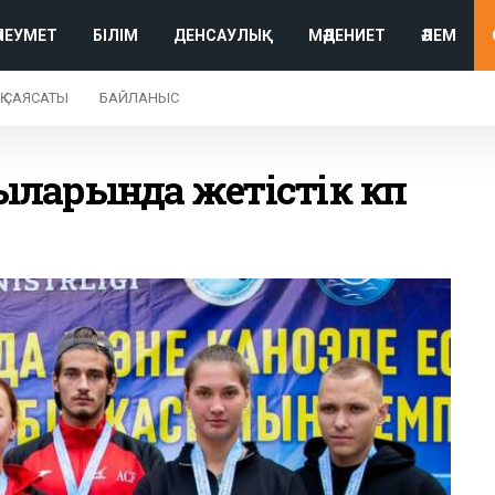
ӘЛЕУМЕТ
БІЛІМ
ДЕНСАУЛЫҚ
МӘДЕНИЕТ
ӘЛЕМ
Қ САЯСАТЫ
БАЙЛАНЫС
ларында жетістік көп