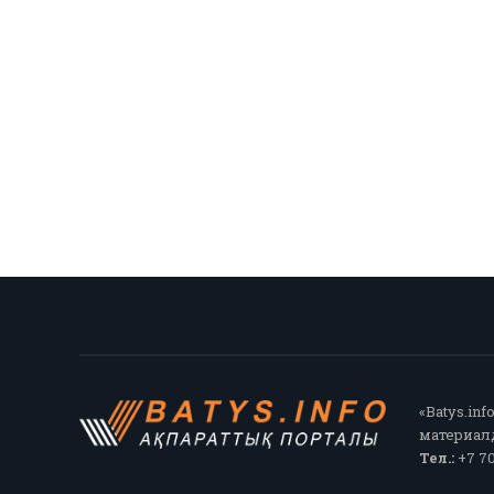
«Batys.in
материалд
Тел.:
+7 70