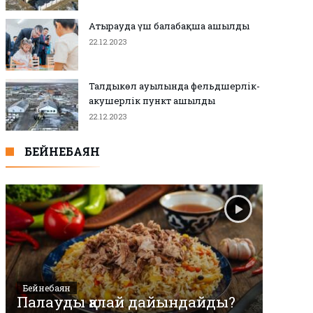
Атырауда үш балабақша ашылды
22.12.2023
Талдыкөл ауылында фельдшерлік-
акушерлік пункт ашылды
22.12.2023
БЕЙНЕБАЯН
Бейнебаян
Палауды қалай дайындайды?