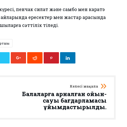
ақ күресі, пенчак силат және самбо мен каратэ
ан айларында ересектер мен жастар арасында
ыларға сәттілік тіледі.
ортшы
Келесі мақала
Балаларға арналған ойын-
сауық бағдарламасы
ұйымдастырылды.