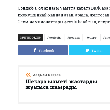
Сондай-ақ, ол алдағы уақытта каратэ ВКФ, қаз
киокушинкай-каннан қазан, қараша, желтоқс
Әлем чемпионаттары өтетінін айтып, спортш
КІЛТТІК СӨЗДЕР
жетістік
медаль
спорт
сп
Facebook
Twitter
Алдыңғы мақала
Шекара қызметі жастарды
жұмысқа шақырады