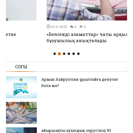
01.11.2023
0
0
«Белсенді азаматтар» чаты арқылы күніне 15 заң
бұзушылық анықталады
СОҢҒЫ
Арман Хайруллин Құрылтайға депутат
бола ма?
Қайыршақты ауылдық округінің 93