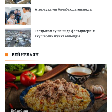
Атырауда үш балабақша ашылды
Талдыкөл ауылында фельдшерлік-
акушерлік пункт ашылды
БЕЙНЕБАЯН
Бейнебаян