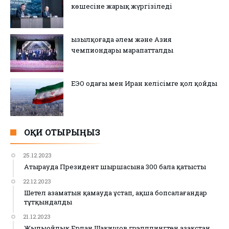
көшесіне жарық жүргізіледі
Қызылқоғада әлем және Азия
чемпиондары марапатталды
ЕЭО одағы мен Иран келісімге қол қойды
ОҚИ ОТЫРЫҢЫЗ
25.12.2023
Атырауда Президент шыршасына 300 бала қатысты
22.12.2023
Шетел азаматын қамауда ұстап, ақша бопсалағандар
тұтқындалды
21.12.2023
Жылыойлық Ерлан Шакишов грэпплингтен Қазақстан