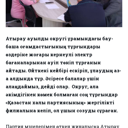
Атырау ауылдық округі құрамындағы бау-
бақша қоғамдастығының тұрғындары
өздеріне жоғары кернеулі электр
бағаналарынан қауіп төніп тұрғанын
айтады. Өйткені кейбірі ескіріп, құлаудың аз-
ақ алдында тұр. Әсіресе балалар үшін
алаңдаймыз, дейді олар. Округ, қала
әкімдігінен көмек болмаған соң тұрғындар
«Қазақстан халық партиясының» жергілікті
филиалына келіп, қол ұшын созуды сұраған.
Партия мүшелерімен өткен жиналысқа Атырау