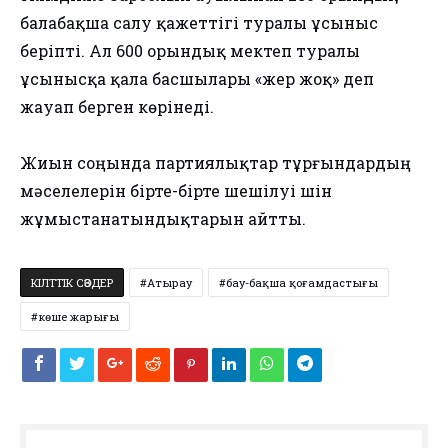
балабақша салу қажеттігі туралы ұсыныс
беріпті. Ал 600 орындық мектеп туралы
ұсынысқа қала басшылары «жер жоқ» деп
жауап берген көрінеді.
Жиын соңында партиялықтар тұрғындардың
мәселелерін бірте-бірте шешілуі үшін
жұмыстанатындықтарын айтты.
КІЛТТІК СӨЗДЕР
Атырау
бау-бақша қоғамдастығы
көше жарығы