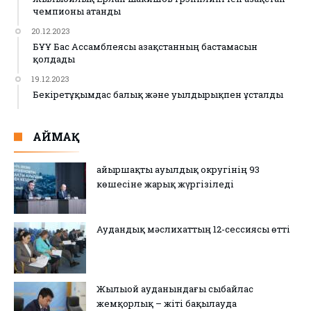
чемпионы атанды
20.12.2023
БҰҰ Бас Ассамблеясы Қазақстанның бастамасын
қолдады
19.12.2023
Бекіретұқымдас балық және уылдырықпен ұсталды
АЙМАҚ
Қайыршақты ауылдық округінің 93
көшесіне жарық жүргізіледі
Аудандық мәслихаттың 12-сессиясы өтті
Жылыой ауданындағы сыбайлас
жемқорлық – жіті бақылауда