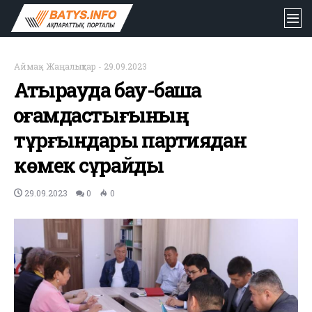
Аймақ
-
Жаңалықтар
-
29.09.2023
Атырауда бау-бақша
қоғамдастығының
тұрғындары партиядан
көмек сұрайды
29.09.2023
0
0