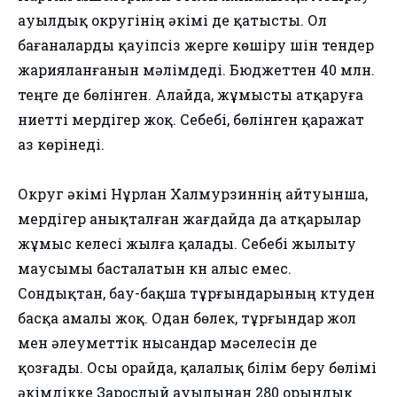
ауылдық округінің әкімі де қатысты. Ол
бағаналарды қауіпсіз жерге көшіру үшін тендер
жарияланғанын мәлімдеді. Бюджеттен 40 млн.
теңге де бөлінген. Алайда, жұмысты атқаруға
ниетті мердігер жоқ. Себебі, бөлінген қаражат
аз көрінеді.
Округ әкімі Нұрлан Халмурзиннің айтуынша,
мердігер анықталған жағдайда да атқарылар
жұмыс келесі жылға қалады. Себебі жылыту
маусымы басталатын күн алыс емес.
Сондықтан, бау-бақша тұрғындарының күтуден
басқа амалы жоқ. Одан бөлек, тұрғындар жол
мен әлеуметтік нысандар мәселесін де
қозғады. Осы орайда, қалалық білім беру бөлімі
әкімдікке Зарослый ауылынан 280 орындық