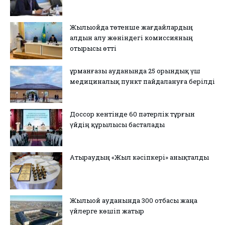
Жылыойда төтенше жағдайлардың
алдын алу жөніндегі комиссияның
отырысы өтті
Құрманғазы ауданында 25 орындық үш
медициналық пункт пайдалануға берілді
Доссор кентінде 60 пәтерлік тұрғын
үйдің құрылысы басталады
Атыраудың «Жыл кәсіпкері» анықталды
Жылыой ауданында 300 отбасы жаңа
үйлерге көшіп жатыр