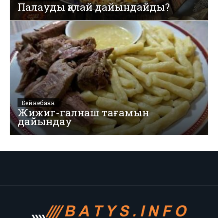
Палауды қалай дайындайды?
Бейнебаян
Жижиг-галнаш тағамын
дайындау