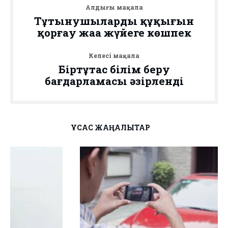
Алдыңғы мақала
Тұтынушылардың құқығын
қорғау жаңа жүйеге көшпек
Келесі мақала
Біртұтас білім беру
бағдарламасы әзірленді
ҰҚСАС ЖАҢАЛЫҚТАР