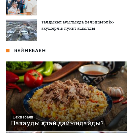
Талдыкөл ауылында фельдшерлік-
акушерлік пункт ашылды
БЕЙНЕБАЯН
Бейнебаян
Палауды қалай дайындайды?