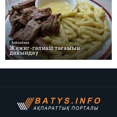
Бейнебаян
Жижиг-галнаш тағамын
дайындау