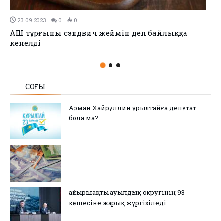
23.09.2023
0
0
АҚШ тұрғыны сэндвич жеймін деп байлыққа
кенелді
СОҢҒЫ
Арман Хайруллин Құрылтайға депутат
бола ма?
Қайыршақты ауылдық округінің 93
көшесіне жарық жүргізіледі