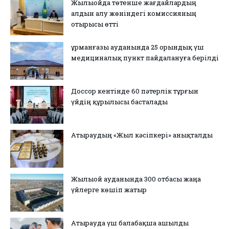
Жылыойда төтенше жағдайлардың
алдын алу жөніндегі комиссияның
отырысы өтті
Құрманғазы ауданында 25 орындық үш
медициналық пункт пайдалануға берілді
Доссор кентінде 60 пәтерлік тұрғын
үйдің құрылысы басталады
Атыраудың «Жыл кәсіпкері» анықталды
Жылыой ауданында 300 отбасы жаңа
үйлерге көшіп жатыр
Атырауда үш балабақша ашылды