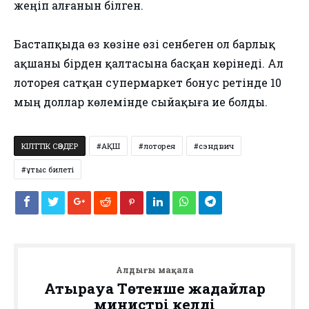
жеңіп алғанын білген.
Бастапқыда өз көзіне өзі сенбеген ол барлық
ақшаны бірден қалтасына басқан көрінеді. Ал
лоторея сатқан супермаркет бонус ретінде 10
мың доллар көлемінде сыйақыға ие болды.
КІЛТТІК СӨЗДЕР
АҚШ
лоторея
сэндвич
ұтыс билеті
Алдыңғы мақала
Атырауға Төтенше жағдайлар
министрі келді