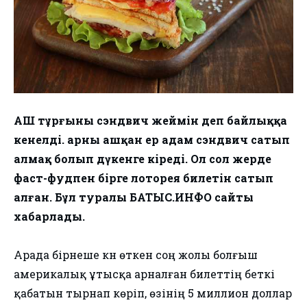
АҚШ тұрғыны сэндвич жеймін деп байлыққа
кенелді. Қарны ашқан ер адам сэндвич сатып
алмақ болып дүкенге кіреді. Ол сол жерде
фаст-фудпен бірге лоторея билетін сатып
алған. Бұл туралы БАТЫС.ИНФО сайты
хабарлады.
Арада бірнеше күн өткен соң жолы болғыш
америкалық ұтысқа арналған билеттің беткі
қабатын тырнап көріп, өзінің 5 миллион доллар