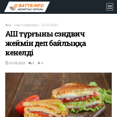
Әлем
-
Оқи отырыңыз
-
23.09.2023
АҚШ тұрғыны сэндвич
жеймін деп байлыққа
кенелді
23.09.2023
0
0