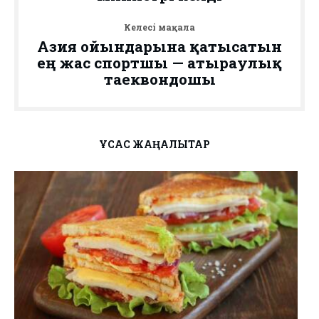
Келесі мақала
Азия ойындарына қатысатын
ең жас спортшы — атыраулық
таеквондошы
ҰҚСАС ЖАҢАЛЫҚТАР