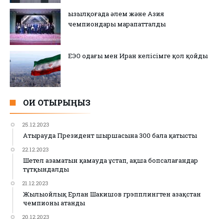
Қызылқоғада әлем және Азия
чемпиондары марапатталды
ЕЭО одағы мен Иран келісімге қол қойды
ОҚИ ОТЫРЫҢЫЗ
25.12.2023
Атырауда Президент шыршасына 300 бала қатысты
22.12.2023
Шетел азаматын қамауда ұстап, ақша бопсалағандар
тұтқындалды
21.12.2023
Жылыойлық Ерлан Шакишов грэпплингтен Қазақстан
чемпионы атанды
20.12.2023