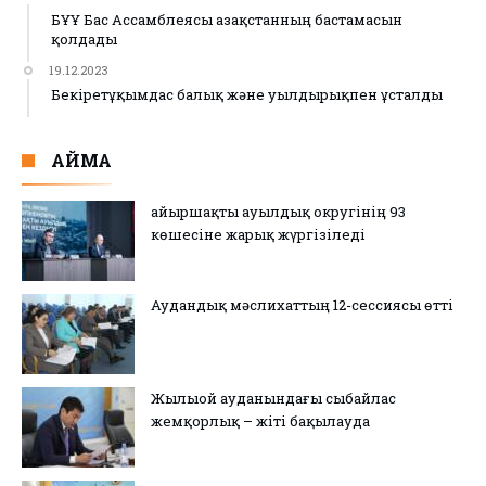
БҰҰ Бас Ассамблеясы Қазақстанның бастамасын
қолдады
19.12.2023
Бекіретұқымдас балық және уылдырықпен ұсталды
АЙМАҚ
Қайыршақты ауылдық округінің 93
көшесіне жарық жүргізіледі
Аудандық мәслихаттың 12-сессиясы өтті
Жылыой ауданындағы сыбайлас
жемқорлық – жіті бақылауда