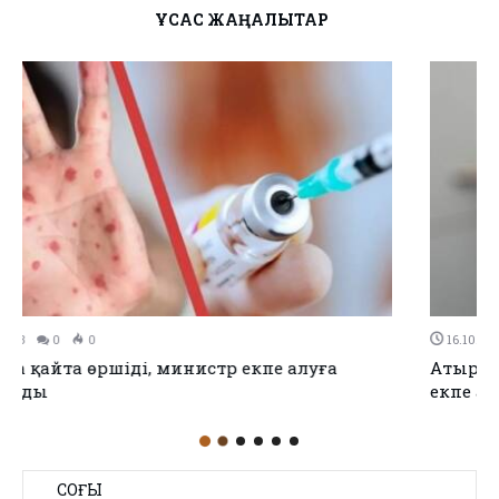
ҰҚСАС ЖАҢАЛЫҚТАР
16.10.2023
0
0
Атырауда 20 мыңға жуық адам тұмауға қарсы
екпе алды
СОҢҒЫ