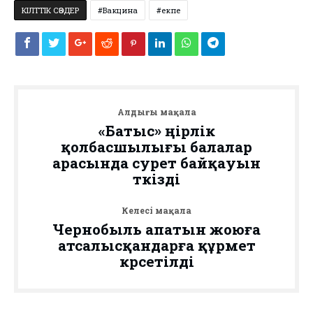
КІЛТТІК СӨЗДЕР
Вакцина
екпе
Алдыңғы мақала
«Батыс» өңірлік
қолбасшылығы балалар
арасында сурет байқауын
өткізді
Келесі мақала
Чернобыль апатын жоюға
атсалысқандарға құрмет
көрсетілді