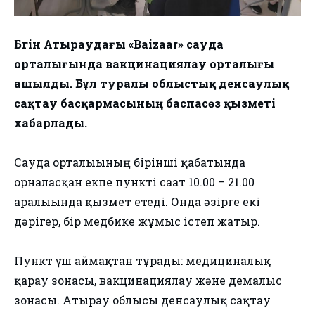
Бүгін Атыраудағы «Baizaar» сауда
орталығында вакцинациялау орталығы
ашылды. Бұл туралы облыстық денсаулық
сақтау басқармасының баспасөз қызметі
хабарлады.
Сауда орталығының бірінші қабатында
орналасқан екпе пункті сағат 10.00 – 21.00
аралығында қызмет етеді. Онда әзірге екі
дәрігер, бір медбике жұмыс істеп жатыр.
Пункт үш аймақтан тұрады: медициналық
қарау зонасы, вакцинациялау және демалыс
зонасы. Атырау облысы денсаулық сақтау