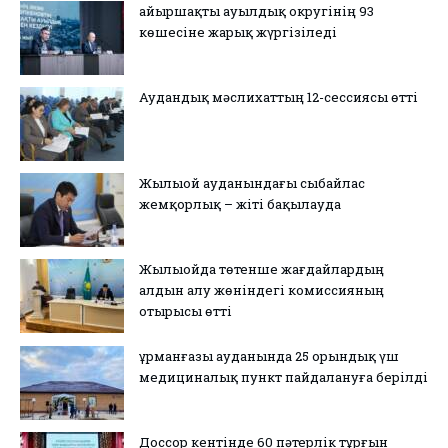
Қайыршақты ауылдық округінің 93
көшесіне жарық жүргізіледі
Аудандық мәслихаттың 12-сессиясы өтті
Жылыой ауданындағы сыбайлас
жемқорлық – жіті бақылауда
Жылыойда төтенше жағдайлардың
алдын алу жөніндегі комиссияның
отырысы өтті
Құрманғазы ауданында 25 орындық үш
медициналық пункт пайдалануға берілді
Доссор кентінде 60 пәтерлік тұрғын