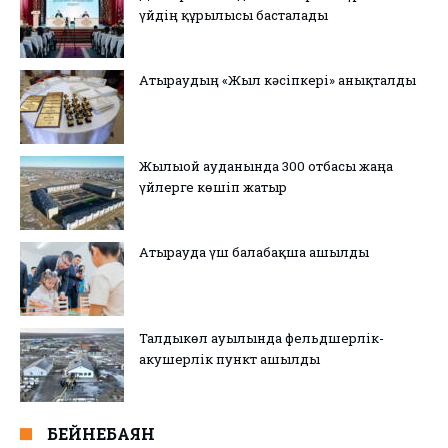
үйдің құрылысы басталады
Атыраудың «Жыл кәсіпкері» анықталды
Жылыой ауданында 300 отбасы жаңа
үйлерге көшіп жатыр
Атырауда үш балабақша ашылды
Талдыкөл ауылында фельдшерлік-
акушерлік пункт ашылды
БЕЙНЕБАЯН