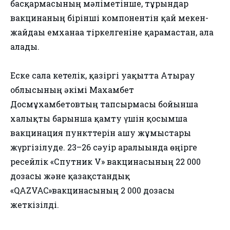
басқармасының мәліметінше, тұрғындар
вакцинаның бірінші компонентін қай мекен-
жайдағы емханаға тіркелгеніне қарамастан, ала
алады.
Еске сала кетелік, қазіргі уақытта Атырау
облысының әкімі Махамбет
Досмұхамбетовтың тапсырмасы бойынша
халықты барынша қамту үшін қосымша
вакцинация пункттерін ашу жұмыстары
жүргізілуде. 23–26 сәуір аралығында өңірге
ресейлік «Спутник V» вакцинасының 22 000
дозасы және қазақстандық
«QAZVAC»вакцинасының 2 000 дозасы
жеткізілді.