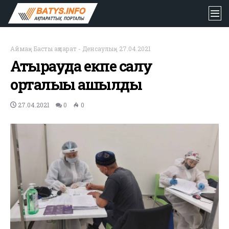
Аймақ
-
Басты ақпарат
-
Денсаулық
-
27.04.2021
Атырауда екпе салу
орталығы ашылды
27.04.2021
0
0