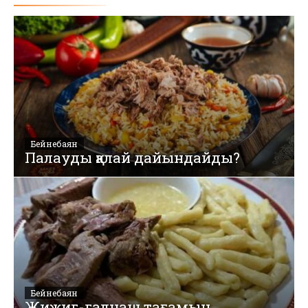
Бейнебаян
Палауды қалай дайындайды?
Бейнебаян
Жижиг-галнаш тағамын