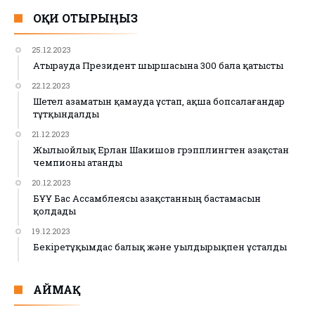
ОҚИ ОТЫРЫҢЫЗ
25.12.2023
Атырауда Президент шыршасына 300 бала қатысты
22.12.2023
Шетел азаматын қамауда ұстап, ақша бопсалағандар
тұтқындалды
21.12.2023
Жылыойлық Ерлан Шакишов грэпплингтен Қазақстан
чемпионы атанды
20.12.2023
БҰҰ Бас Ассамблеясы Қазақстанның бастамасын
қолдады
19.12.2023
Бекіретұқымдас балық және уылдырықпен ұсталды
АЙМАҚ