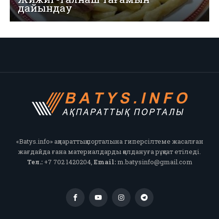
дайындау
«Batys.info» ақпараттық порталына гиперсілтеме жасалған
жағдайда ғана материалдарды қолдануға рұқсат етіледі.
Тел.:
+7 702 1420204,
Email:
m.batysinfo@gmail.com