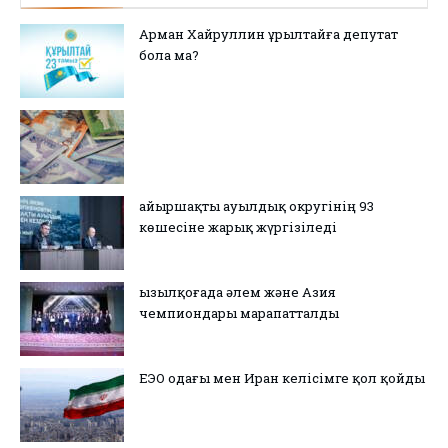
Арман Хайруллин Құрылтайға депутат
бола ма?
Қайыршақты ауылдық округінің 93
көшесіне жарық жүргізіледі
Қызылқоғада әлем және Азия
чемпиондары марапатталды
ЕЭО одағы мен Иран келісімге қол қойды