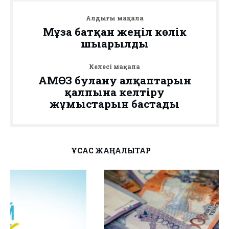
Алдыңғы мақала
Мұзға батқан жеңіл көлік
шығарылды
Келесі мақала
АМӨЗ булану алқаптарын
қалпына келтіру
жұмыстарын бастады
ҰҚСАС ЖАҢАЛЫҚТАР