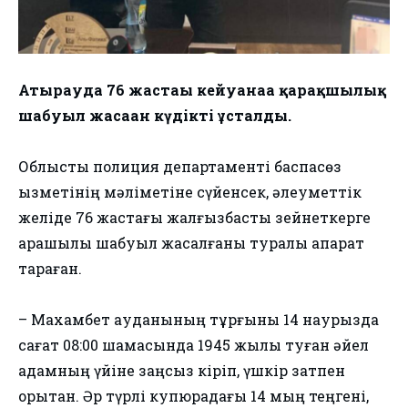
Атырауда 76 жастағы кейуанаға қарақшылық
шабуыл жасаған күдікті ұсталды.
Облыстық полиция департаменті баспасөз
қызметінің мәліметіне сүйенсек, әлеуметтік
желіде 76 жастағы жалғызбасты зейнеткерге
қарақшылық шабуыл жасалғаны туралы ақпарат
тараған.
– Махамбет ауданының тұрғыны 14 наурызда
сағат 08:00 шамасында 1945 жылы туған әйел
адамның үйіне заңсыз кіріп, үшкір затпен
қорқытқан. Әр түрлі купюрадағы 14 мың теңгені,