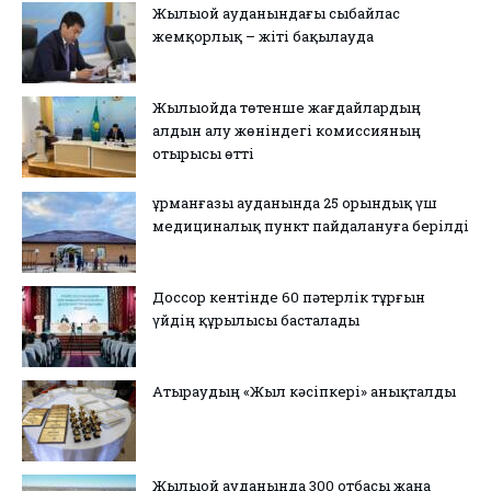
Жылыой ауданындағы сыбайлас
жемқорлық – жіті бақылауда
Жылыойда төтенше жағдайлардың
алдын алу жөніндегі комиссияның
отырысы өтті
Құрманғазы ауданында 25 орындық үш
медициналық пункт пайдалануға берілді
Доссор кентінде 60 пәтерлік тұрғын
үйдің құрылысы басталады
Атыраудың «Жыл кәсіпкері» анықталды
Жылыой ауданында 300 отбасы жаңа