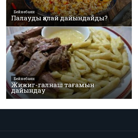
Бейнебаян
Палауды қалай дайындайды?
Бейнебаян
Жижиг-галнаш тағамын
дайындау