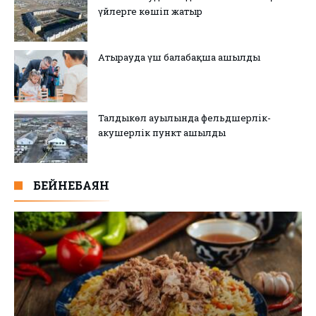
үйлерге көшіп жатыр
Атырауда үш балабақша ашылды
Талдыкөл ауылында фельдшерлік-
акушерлік пункт ашылды
БЕЙНЕБАЯН