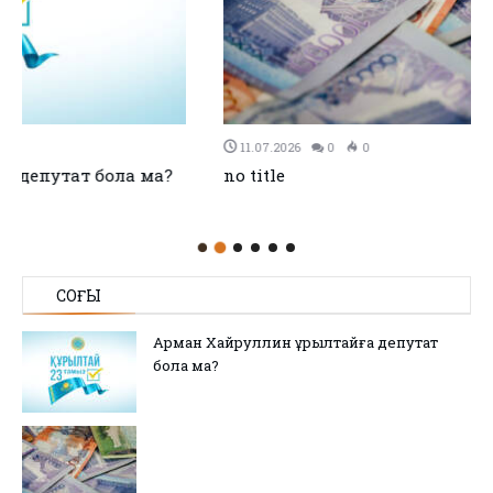
11.07.2026
0
0
no title
СОҢҒЫ
Арман Хайруллин Құрылтайға депутат
бола ма?