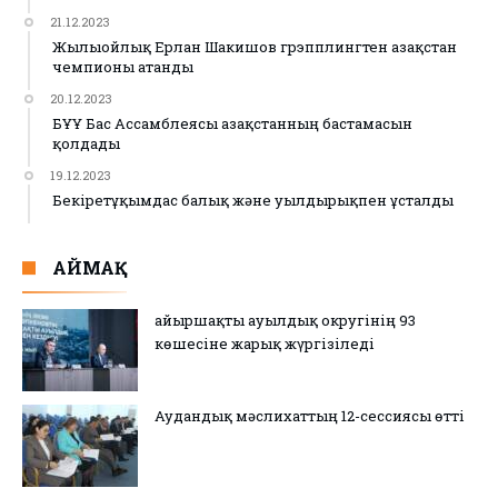
21.12.2023
Жылыойлық Ерлан Шакишов грэпплингтен Қазақстан
чемпионы атанды
20.12.2023
БҰҰ Бас Ассамблеясы Қазақстанның бастамасын
қолдады
19.12.2023
Бекіретұқымдас балық және уылдырықпен ұсталды
АЙМАҚ
Қайыршақты ауылдық округінің 93
көшесіне жарық жүргізіледі
Аудандық мәслихаттың 12-сессиясы өтті