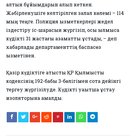
алтын бұйымдарын алып кеткен.
Жәбірленушіге келтірілген залал көлемі – 114
мың теңге. Полиция қызметкерлері жедел
іздестіру іс-шарасын жүргізіп, осы қылмысқа
күдікті 31 жастағы азаматты ұстады, – деп
хабарлады департаменттің баспасөз
қызметінен.
Қазір күдіктіге қатысты ҚР Қылмыстық
кодексінің 192-бабы 3-бөлігімен сотқа дейінгі
тергеу жүргізілуде. Күдікті уақытша ұстау
изоляторына қамалды.