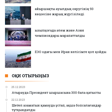
Қайыршақты ауылдық округінің 93
көшесіне жарық жүргізіледі
Қызылқоғада әлем және Азия
чемпиондары марапатталды
ЕЭО одағы мен Иран келісімге қол қойды
ОҚИ ОТЫРЫҢЫЗ
25.12.2023
Атырауда Президент шыршасына 300 бала қатысты
22.12.2023
Шетел азаматын қамауда ұстап, ақша бопсалағандар
тұтқындалды