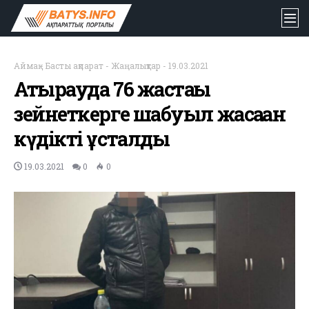
Аймақ
-
Басты ақпарат
-
Жаңалықтар
-
19.03.2021
Атырауда 76 жастағы
зейнеткерге шабуыл жасаған
күдікті ұсталды
19.03.2021
0
0