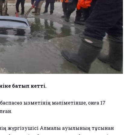
ніне батып кетті.
аспасөз қызметінің мәліметінше, оқиға 17
лған.
гінің жүргізушісі Алмалы ауылының тұсынан