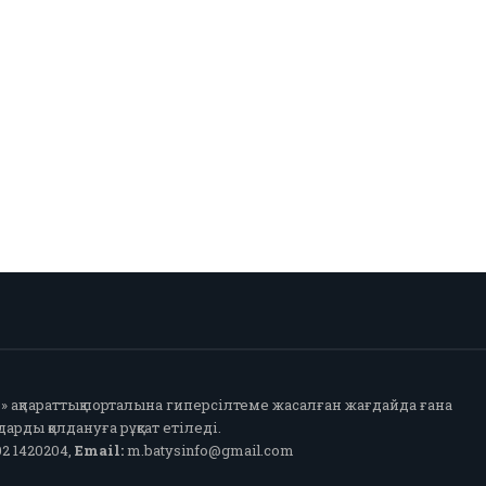
fo» ақпараттық порталына гиперсілтеме жасалған жағдайда ғана
арды қолдануға рұқсат етіледі.
2 1420204,
Email:
m.batysinfo@gmail.com