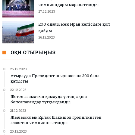
чемпиондары марапатталды
27.12.2023
ЕЭО одағы мен Иран келісімге қол
қойды
26.12.2023
ОҚИ ОТЫРЫҢЫЗ
25.12.2023
Атырауда Президент шыршасына 300 бала
қатысты
22.12.2023
Шетел азаматын қамауда ұстап, ақша
бопсалағандар тұтқындалды
21.12.2023
Жылыойлық Ерлан Шакишов грэпплингтен
Қазақстан чемпионы атанды
20.12.2023