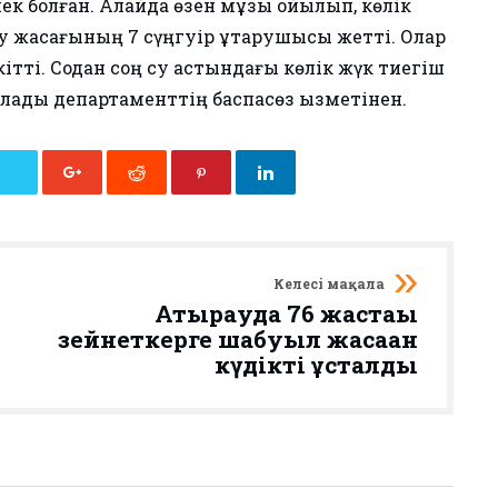
пек болған. Алайда өзен мұзы ойылып, көлік
ру жасағының 7 сүңгуір құтқарушысы жетті. Олар
екітті. Содан соң су астындағы көлік жүк тиегіш
лады департаменттің баспасөз қызметінен.
Келесі мақала
Атырауда 76 жастағы
зейнеткерге шабуыл жасаған
күдікті ұсталды