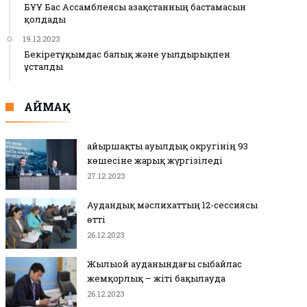
БҰҰ Бас Ассамблеясы Қазақстанның бастамасын
қолдады
19.12.2023
Бекіретұқымдас балық және уылдырықпен
ұсталды
АЙМАҚ
Қайыршақты ауылдық округінің 93
көшесіне жарық жүргізіледі
27.12.2023
Аудандық мәслихаттың 12-сессиясы
өтті
26.12.2023
Жылыой ауданындағы сыбайлас
жемқорлық – жіті бақылауда
26.12.2023