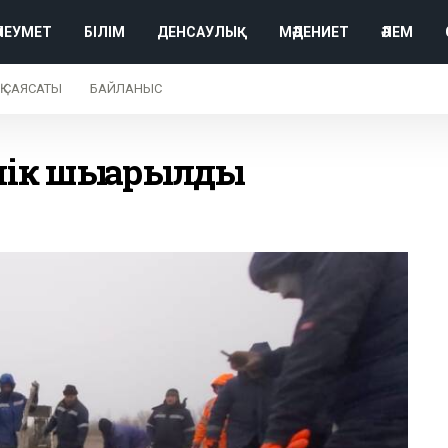
ӘЛЕУМЕТ
БІЛІМ
ДЕНСАУЛЫҚ
МӘДЕНИЕТ
ӘЛЕМ
Қ САЯСАТЫ
БАЙЛАНЫС
өлік шығарылды