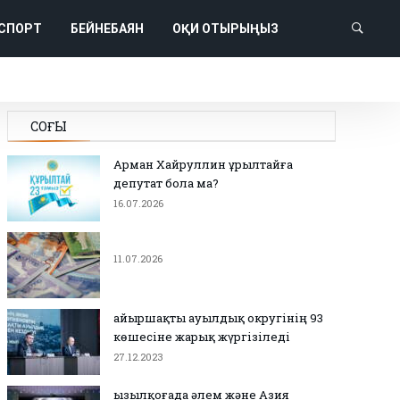
СПОРТ
БЕЙНЕБАЯН
ОҚИ ОТЫРЫҢЫЗ
СОҢҒЫ
Арман Хайруллин Құрылтайға
депутат бола ма?
16.07.2026
11.07.2026
Қайыршақты ауылдық округінің 93
көшесіне жарық жүргізіледі
27.12.2023
Қызылқоғада әлем және Азия