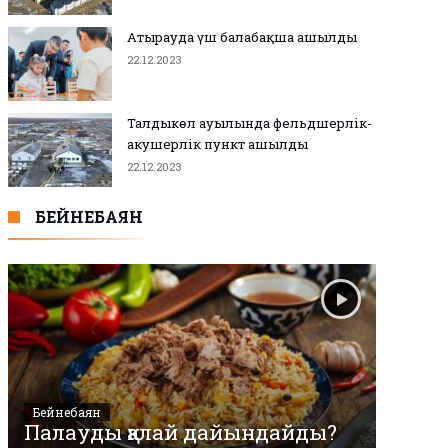
Атырауда үш балабақша ашылды
22.12.2023
Талдыкөл ауылында фельдшерлік-
акушерлік пункт ашылды
22.12.2023
БЕЙНЕБАЯН
Бейнебаян
Палауды қалай дайындайды?