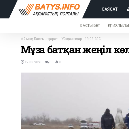
САЯСАТ
БАСТЫ БЕТ
ҚҰПИЯЛЫЛЫ
Аймақ
-
Басты ақпарат
-
Жаңалықтар
-
19.03.2021
Мұзға батқан жеңіл к
19.03.2021
0
0