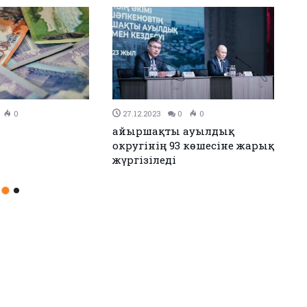
0
26.12.2023
0
0
н Иран келісімге
Аудандық мәслихаттың 12-
сессиясы өтті