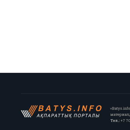
«Batys.in
материалд
Тел.:
+7 70