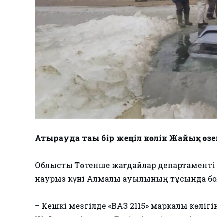
Атырауда тағы бір жеңіл көлік Жайық өзе
Облыстық Төтенше жағдайлар департаменті б
наурыз күні Алмалы ауылының тұсында бо
– Кешкі мезгілде «ВАЗ 2115» маркалы көлі