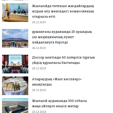
Жылыойда төтенше жағдайлардың
алдын алу жөніндегі комиссияның
отырысы өтті
26.12.2023
Құрманғазы ауданында 25 орындық
үш медициналық пункт
пайдалануға берілді
26.12.2023
Доссор кентінде 60 пәтерлік тұрғын
үйдің құрылысы басталады
25.12.2023
Атыраудың «Жыл кәсіпкері»
анықталды
25.12.2023
Жылыой ауданында 300 отбасы
жаңа үйлерге көшіп жатыр
23.12.2023