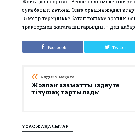
Жайық өзені арқылы Бесікті елдімекеніне өт
суға батып кеткен. Оқиға орнына жедел құтқа
16 метр тереңдікке батқан көлікке арқанды б
трактормен жағаға шығарылды, – деп хабар
Facebook
Twitter
Алдыңғы мақала
Жоғалған азаматты іздеуге
тікұшақ тартылады
ҰҚСАС ЖАҢАЛЫҚТАР