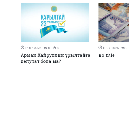
27.12.2023
0
0
26.12.2023
0
Қызылқоғада әлем және Азия
ЕЭО одағы ме
жарық
чемпиондары марапатталды
қол қойды