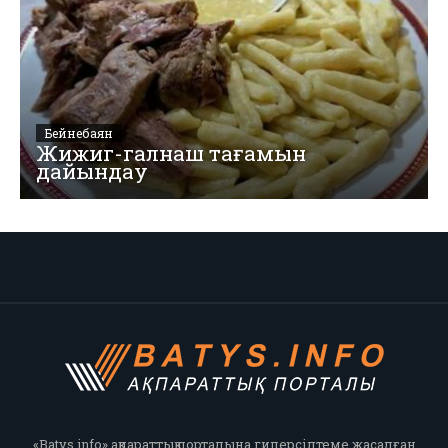
Бейнебаян
Жижиг-галнаш тағамын
дайындау
«Batys.info» ақпараттық порталына гиперсілтеме жасалған