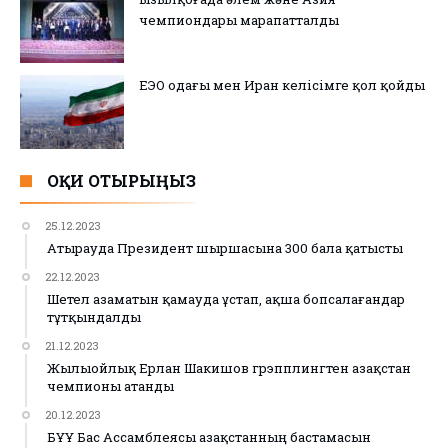
чемпиондары марапатталды
ЕЭО одағы мен Иран келісімге қол қойды
ОҚИ ОТЫРЫҢЫЗ
25.12.2023
Атырауда Президент шыршасына 300 бала қатысты
22.12.2023
Шетел азаматын қамауда ұстап, ақша бопсалағандар
тұтқындалды
21.12.2023
Жылыойлық Ерлан Шакишов грэпплингтен Қазақстан
чемпионы атанды
20.12.2023
БҰҰ Бас Ассамблеясы Қазақстанның бастамасын