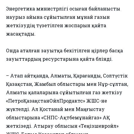
Энергетика министрлігі осыған байланысты
наурыз айына сұйытылған мұнай газын
жеткізудің түзетілген жоспарын қайта
жасақтады.
Онда аталған зауытқа бекітілген өңірлер басқа
зауыттардың ресурстарына қайта бөлінді.
– Атап айтқанда, Алматы, Қарағанды, Солтүстік
Қазақстан, Жамбыл облыстары мен Нұр-сұлтан,
Алматы қалаларына сұйытылған газ жеткізу
«ПетроҚазақстанОйлПродактс» ЖШС-не
жүктелді. Ал Қостанай мен Маңғыстау
облыстарына «СНПС-Ақтөбемұнайгаз» АҚ
жеткізеді. Атырау облысын «Теңізшевройл»