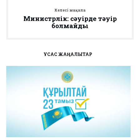
Келесі мақала
Министрлік: сәуірде тәуір
болмайды
ҰҚСАС ЖАҢАЛЫҚТАР