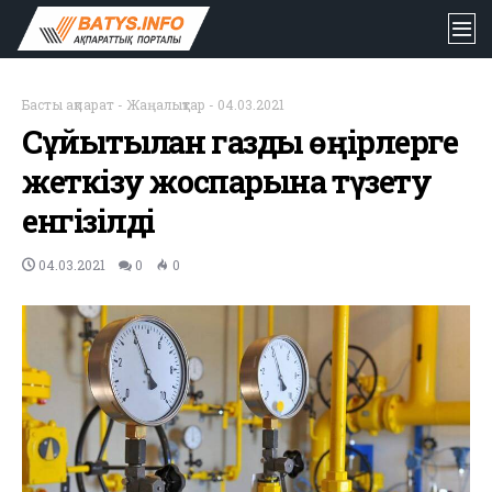
Басты ақпарат
-
Жаңалықтар
-
04.03.2021
Сұйытылған газды өңірлерге
жеткізу жоспарына түзету
енгізілді
04.03.2021
0
0