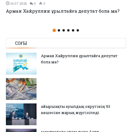
11.07.2026
0
0
no title
СОҢҒЫ
Арман Хайруллин Құрылтайға депутат
бола ма?
Қайыршақты ауылдық округінің 93
көшесіне жарық жүргізіледі
Қызылқоғада әлем және Азия