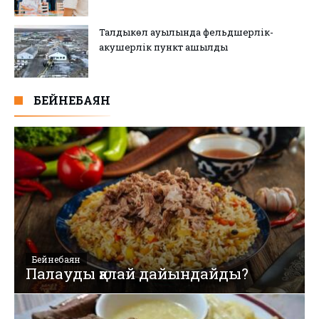
Талдыкөл ауылында фельдшерлік-
акушерлік пункт ашылды
БЕЙНЕБАЯН
Бейнебаян
Палауды қалай дайындайды?