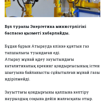
Бұл туралы Энергетика министрлігінің
баспасөз қызметі хабарлайды.
Бұдан бұрын Атырауда көлікке құятын газ
тапшылығы туындаған еді.
Атырау мұнай өңдеу зауытындағы
каталитикалық крекинг қондырғысының істен
шығуына байланысты сұйытылған мұнай газы
өндірілмейді.
Зауыттағы қондырғыны қалпына келтіру
наурыздың соңына дейін жалғасқалы отыр.