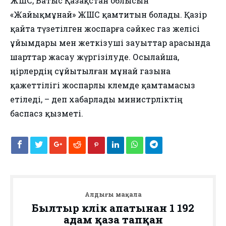
ЖШС, Батыс Қазақстан облысын
«Жайықмұнай» ЖШС қамтитын болады. Қазір
қайта түзетілген жоспарға сәйкес газ желісі
ұйымдары мен жеткізуші зауыттар арасында
шарттар жасау жүргізілуде. Осылайша,
өңірлердің сұйытылған мұнай газына
қажеттілігі жоспарлы көлемде қамтамасыз
етіледі, – деп хабарлады министрліктің
баспасөз қызметі.
Алдыңғы мақала
Былтыр көлік апатынан 1 192
адам қаза тапқан