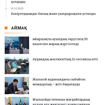
қолдады
19.12.2023
Бекіретұқымдас балық және уылдырықпен ұсталды
АЙМАҚ
Қайыршақты ауылдық округінің 93
көшесіне жарық жүргізіледі
Аудандық мәслихаттың 12-сессиясы өтті
Жылыой ауданындағы сыбайлас
жемқорлық – жіті бақылауда
Жылыойда төтенше жағдайлардың
алдын алу жөніндегі комиссияның