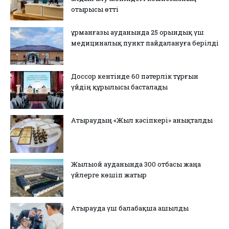
отырысы өтті
Құрманғазы ауданында 25 орындық үш
медициналық пункт пайдалануға берілді
Доссор кентінде 60 пәтерлік тұрғын
үйдің құрылысы басталады
Атыраудың «Жыл кәсіпкері» анықталды
Жылыой ауданында 300 отбасы жаңа
үйлерге көшіп жатыр
Атырауда үш балабақша ашылды