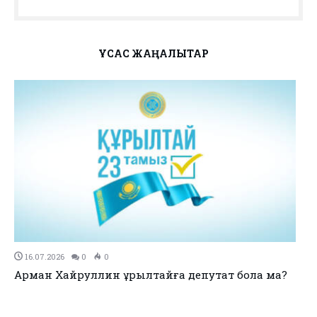
ҰҚСАС ЖАҢАЛЫҚТАР
11.07.2026
0
0
no title