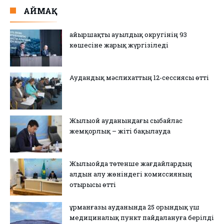
АЙМАҚ
Қайыршақты ауылдық округінің 93
көшесіне жарық жүргізіледі
Аудандық мәслихаттың 12-сессиясы өтті
Жылыой ауданындағы сыбайлас
жемқорлық – жіті бақылауда
Жылыойда төтенше жағдайлардың
алдын алу жөніндегі комиссияның
отырысы өтті
Құрманғазы ауданында 25 орындық үш
медициналық пункт пайдалануға берілді