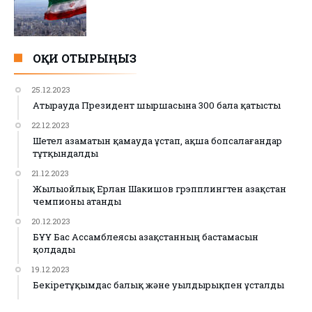
ОҚИ ОТЫРЫҢЫЗ
25.12.2023
Атырауда Президент шыршасына 300 бала қатысты
22.12.2023
Шетел азаматын қамауда ұстап, ақша бопсалағандар
тұтқындалды
21.12.2023
Жылыойлық Ерлан Шакишов грэпплингтен Қазақстан
чемпионы атанды
20.12.2023
БҰҰ Бас Ассамблеясы Қазақстанның бастамасын
қолдады
19.12.2023
Бекіретұқымдас балық және уылдырықпен ұсталды