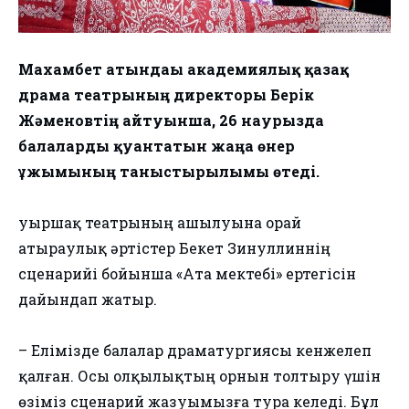
Махамбет атындағы академиялық қазақ
драма театрының директоры Берік
Жәменовтің айтуынша, 26 наурызда
балаларды қуантатын жаңа өнер
ұжымының таныстырылымы өтеді.
Қуыршақ театрының ашылуына орай
атыраулық әртістер Бекет Зинуллиннің
сценарийі бойынша «Ата мектебі» ертегісін
дайындап жатыр.
– Елімізде балалар драматургиясы кенжелеп
қалған. Осы олқылықтың орнын толтыру үшін
өзіміз сценарий жазуымызға тура келеді. Бұл