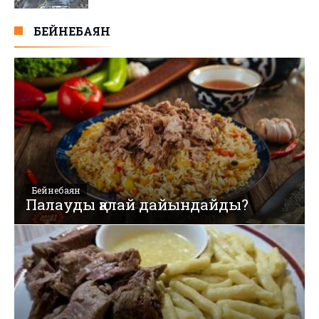
БЕЙНЕБАЯН
Бейнебаян
Палауды қалай дайындайды?