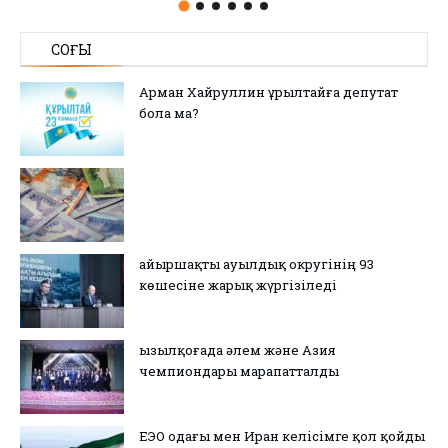
СОҢҒЫ
Арман Хайруллин Құрылтайға депутат
бола ма?
Қайыршақты ауылдық округінің 93
көшесіне жарық жүргізіледі
Қызылқоғада әлем және Азия
чемпиондары марапатталды
ЕЭО одағы мен Иран келісімге қол қойды