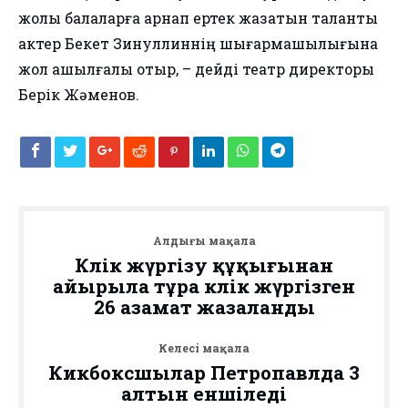
жолы балаларға арнап ертек жазатын таланты
актер Бекет Зинуллиннің шығармашылығына
жол ашылғалы отыр, – дейді театр директоры
Берік Жәменов.
Алдыңғы мақала
Көлік жүргізу құқығынан
айырыла тұра көлік жүргізген
26 азамат жазаланды
Келесі мақала
Кикбоксшылар Петропавлда 3
алтын еншіледі