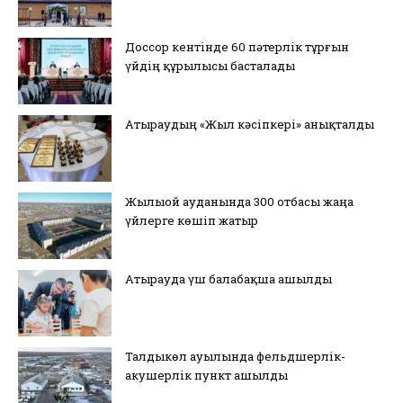
Доссор кентінде 60 пәтерлік тұрғын
үйдің құрылысы басталады
Атыраудың «Жыл кәсіпкері» анықталды
Жылыой ауданында 300 отбасы жаңа
үйлерге көшіп жатыр
Атырауда үш балабақша ашылды
Талдыкөл ауылында фельдшерлік-
акушерлік пункт ашылды