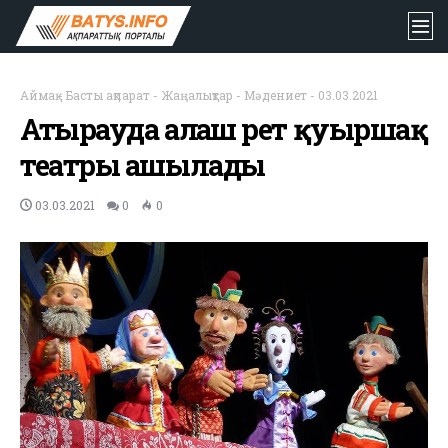
Аймақ
-
Басты ақпарат
-
Жаңалықтар
-
Мәдениет
-
03.03.2021
Атырауда алғаш рет қуыршақ
театры ашылады
03.03.2021
0
0