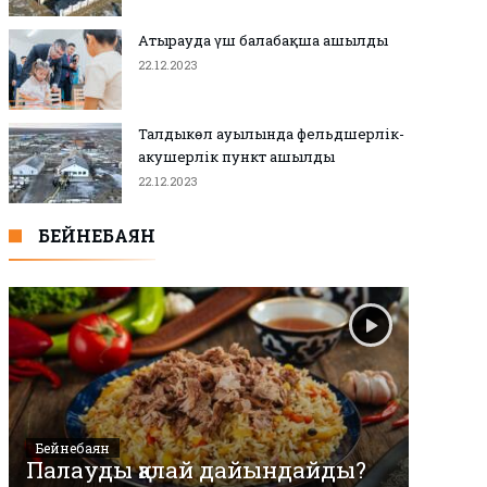
Атырауда үш балабақша ашылды
22.12.2023
Талдыкөл ауылында фельдшерлік-
акушерлік пункт ашылды
22.12.2023
БЕЙНЕБАЯН
Бейнебаян
Палауды қалай дайындайды?