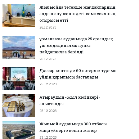
Жылыойда төтенше жағдайлардың
алдын алу жөніндегі комиссияның
отырысы өтті
26.12.2023
Құрманғазы ауданында 25 орындық
үш медициналық пункт
пайдалануға берілді
26.12.2023
Доссор кентінде 60 пәтерлік тұрғын
үйдің құрылысы басталады
25.12.2023
Атыраудың «Жыл кәсіпкері»
анықталды
25.12.2023
Жылыой ауданында 300 отбасы
жаңа үйлерге көшіп жатыр
23.12.2023