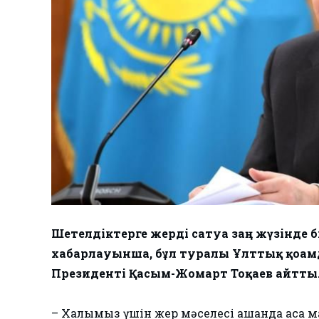
Шетелдіктерге жерді сатуға заң жүзінд
хабарлауынша, бұл туралы Ұлттық қоғам
Президенті Қасым-Жомарт Тоқаев айтты
– Халқымыз үшін жер мәселесі қашанда аса м