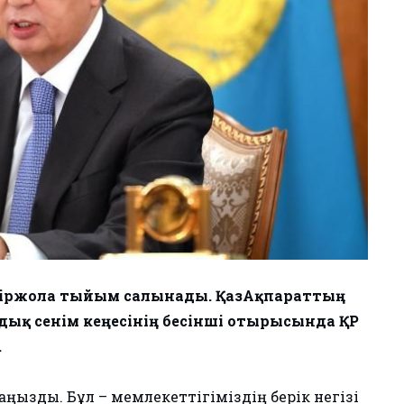
е біржола тыйым салынады. ҚазАқпараттың
дық сенім кеңесінің бесінші отырысында ҚР
.
аңызды. Бұл – мемлекеттігіміздің берік негізі