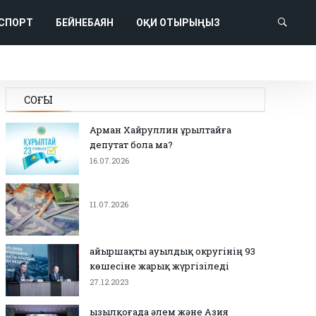
СПОРТ
БЕЙНЕБАЯН
ОҚИ ОТЫРЫҢЫЗ
СОҢҒЫ
Арман Хайруллин Құрылтайға
депутат бола ма?
16.07.2026
11.07.2026
Қайыршақты ауылдық округінің 93
көшесіне жарық жүргізіледі
27.12.2023
Қызылқоғада әлем және Азия