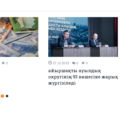
0
26.12.2023
0
0
н Иран келісімге
Аудандық мәслихаттың 12-
сессиясы өтті