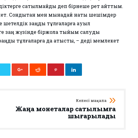
лдіктерге сатылмайды деп бірнеше рет айттым.
қажет. Сондықтан мен мынадай нақты шешімдер
е шетелдік заңды тұлғаларға ауыл
ге заң жүзінде біржола тыйым салуды
заңды тұлғаларға да қатысты, – деді мемлекет
Келесі мақала
Жаңа монеталар сатылымға
шығарылады