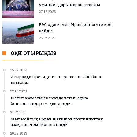
чемпиондары марапатталды
27.12.2023
ЕЭО одағы мен Иран келісімге қол
қойды
26.12.2023
ОҚИ ОТЫРЫҢЫЗ
25.12.2023
Атырауда Президент шыршасына 300 бала
қатысты
22.12.2023
Шетел азаматын қамауда ұстап, ақша
бопсалағандар тұтқындалды
21.12.2023
Жылыойлық Ерлан Шакишов грэпплингтен
Қазақстан чемпионы атанды
20.12.2023