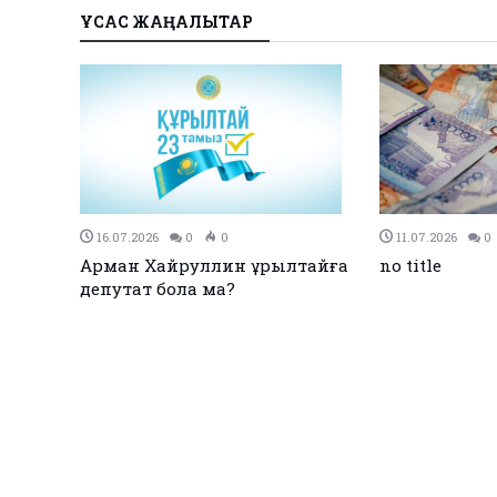
ҰҚСАС ЖАҢАЛЫҚТАР
27.12.2023
0
0
26.12.2023
0
Қызылқоғада әлем және Азия
ЕЭО одағы ме
жарық
чемпиондары марапатталды
қол қойды