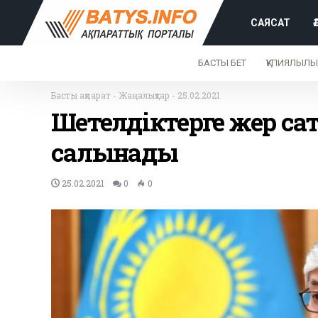
САЯСАТ
БАСТЫ БЕТ
ҚҰПИЯЛЫЛЫ
Басты ақпарат
-
Жаңалықтар
-
25.02.2021
Шетелдіктерге жер са
салынады
25.02.2021
0
0