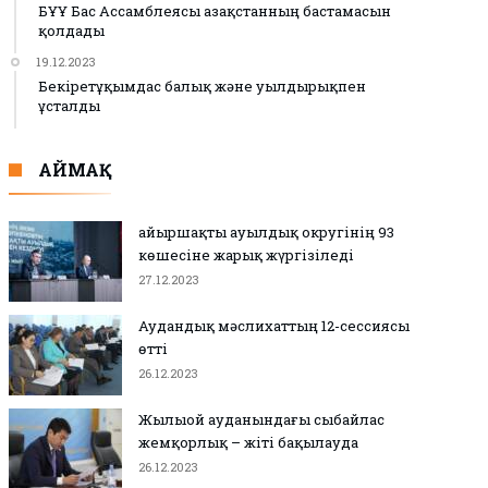
БҰҰ Бас Ассамблеясы Қазақстанның бастамасын
қолдады
19.12.2023
Бекіретұқымдас балық және уылдырықпен
ұсталды
АЙМАҚ
Қайыршақты ауылдық округінің 93
көшесіне жарық жүргізіледі
27.12.2023
Аудандық мәслихаттың 12-сессиясы
өтті
26.12.2023
Жылыой ауданындағы сыбайлас
жемқорлық – жіті бақылауда
26.12.2023