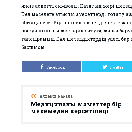
және қасиетті символы. Қазақтың жері шете
Бұл мәселеге қатысты қауесеттерді тоқтату 
қабылдадым. Біріншіден, шетелдіктерге жән
шаруашылығы жерлерін сатуға, жалға беру
тапсырамын. Бұл шетелдіктердің үлесі бар 
басшысы.
Facebook
Twitter
Алдыңғы мақала
Медициналық қызметтер бір
мекемеден көрсетіледі