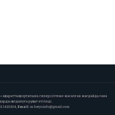
fo» ақпараттық порталына гиперсілтеме жасалған жағдайда ғана
арды қолдануға рұқсат етіледі.
2 1420204,
Email:
m.batysinfo@gmail.com