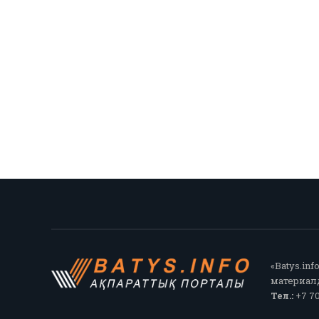
«Batys.in
материалд
Тел.:
+7 70