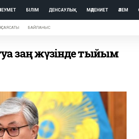
ӘЛЕУМЕТ
БІЛІМ
ДЕНСАУЛЫҚ
МӘДЕНИЕТ
ӘЛЕМ
Қ САЯСАТЫ
БАЙЛАНЫС
туға заң жүзінде тыйым