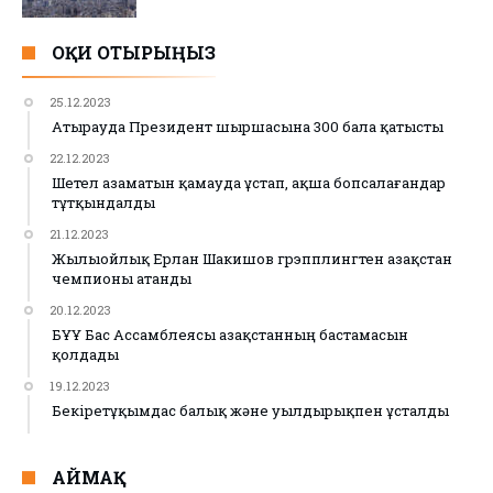
ОҚИ ОТЫРЫҢЫЗ
25.12.2023
Атырауда Президент шыршасына 300 бала қатысты
22.12.2023
Шетел азаматын қамауда ұстап, ақша бопсалағандар
тұтқындалды
21.12.2023
Жылыойлық Ерлан Шакишов грэпплингтен Қазақстан
чемпионы атанды
20.12.2023
БҰҰ Бас Ассамблеясы Қазақстанның бастамасын
қолдады
19.12.2023
Бекіретұқымдас балық және уылдырықпен ұсталды
АЙМАҚ