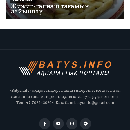
Бейнебаян
Жижиг-галнаш тағамын
дайындау
«Batys.info» ақпараттық порталына гиперсілтеме жасалған
жағдайда ғана материалдарды қолдануға рұқсат етіледі.
Тел.:
+7 702 1420204,
Email:
m.batysinfo@gmail.com