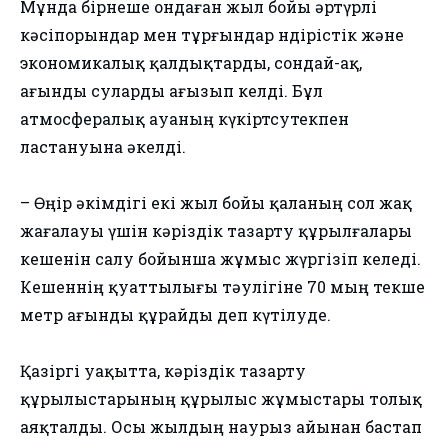
Мұнда бірнеше ондаған жыл бойы әртүрлі
кәсіпорындар мен тұрғындар өндірістік және
экономикалық қалдықтарды, сондай-ақ,
ағынды суларды ағызып келді. Бұл
атмосфералық ауаның күкіртсутекпен
ластануына әкелді.
– Өңір әкімдігі екі жыл бойы қаланың сол жақ
жағалауы үшін кәріздік тазарту құрылғалары
кешенін салу бойынша жұмыс жүргізіп келеді.
Кешеннің қуаттылығы тәулігіне 70 мың текше
метр ағынды құрайды деп күтілуде.
Қазіргі уақытта, кәріздік тазарту
құрылыстарының құрылыс жұмыстары толық
аяқталды. Осы жылдың наурыз айынан бастап