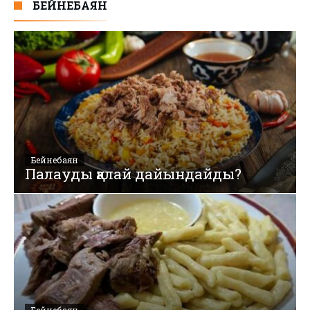
БЕЙНЕБАЯН
Бейнебаян
Палауды қалай дайындайды?