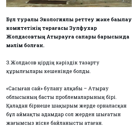
Бұл туралы Экологиялық реттеу және бақылау
комитетінің төрағасы Зулфухар
Жолдасовтың Атырауға сапары барысында
мәлім болған.
З.Жолдасов өңірдің кәріздік тазарту
құрылғылары кешенінде болды.
«Сасыған сай» булану алқабы – Атырау
облысының басты проблемаларының бірі.
Қаладан бірнеше шақырым жерде орналасқан
бұл аймақты адамдар сол жерден шығатын
жағымсыз иіске байланысты атаған.