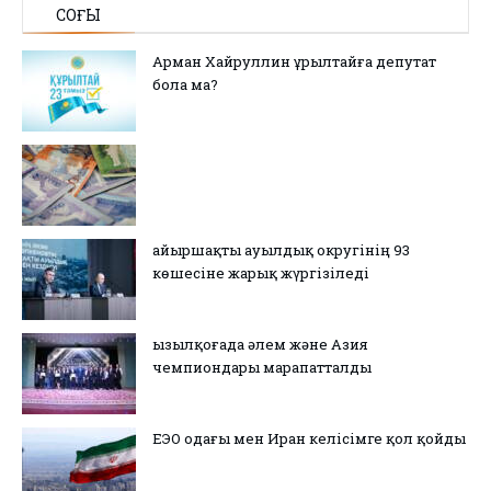
СОҢҒЫ
Арман Хайруллин Құрылтайға депутат
бола ма?
Қайыршақты ауылдық округінің 93
көшесіне жарық жүргізіледі
Қызылқоғада әлем және Азия
чемпиондары марапатталды
ЕЭО одағы мен Иран келісімге қол қойды