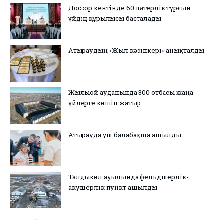
Доссор кентінде 60 пәтерлік тұрғын
үйдің құрылысы басталады
Атыраудың «Жыл кәсіпкері» анықталды
Жылыой ауданында 300 отбасы жаңа
үйлерге көшіп жатыр
Атырауда үш балабақша ашылды
Талдыкөл ауылында фельдшерлік-
акушерлік пункт ашылды