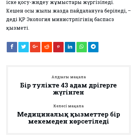
іске қосу-жөндеу жұмыстары жүргізіледі.
Кешен осы жылы жазда пайдалануға беріледі, –
деді ҚР Экология министрлігінің баспасөз
қызметі.
Алдыңғы мақала
Бір тәулікте 43 адам дәрігерге
жүгінген
Келесі мақала
Медициналық қызметтер бір
мекемеден көрсетіледі