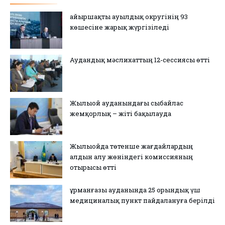
Қайыршақты ауылдық округінің 93
көшесіне жарық жүргізіледі
Аудандық мәслихаттың 12-сессиясы өтті
Жылыой ауданындағы сыбайлас
жемқорлық – жіті бақылауда
Жылыойда төтенше жағдайлардың
алдын алу жөніндегі комиссияның
отырысы өтті
Құрманғазы ауданында 25 орындық үш
медициналық пункт пайдалануға берілді