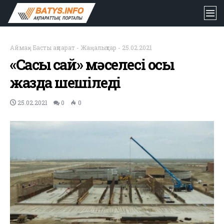
Аймақ
-
Басты ақпарат
-
Жаңалықтар
-
25.02.2021
«Сасық сай» мәселесі осы
жазда шешіледі
25.02.2021
0
0