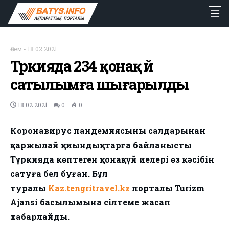
Әлем
-
18.02.2021
Түркияда 234 қонақ үй
сатылымға шығарылды
18.02.2021
0
0
Коронавирус пандемиясының салдарынан
қаржылай қиындықтарға байланысты
Түркияда көптеген қонақүй иелері өз кәсібін
сатуға бел буған. Бұл
туралы
Kaz.tengritravel.kz
порталы Turizm
Ajansi басылымына сілтеме жасап
хабарлайды.