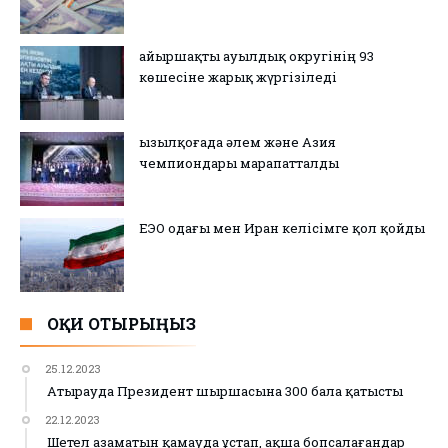
Қайыршақты ауылдық округінің 93
көшесіне жарық жүргізіледі
Қызылқоғада әлем және Азия
чемпиондары марапатталды
ЕЭО одағы мен Иран келісімге қол қойды
ОҚИ ОТЫРЫҢЫЗ
25.12.2023
Атырауда Президент шыршасына 300 бала қатысты
22.12.2023
Шетел азаматын қамауда ұстап, ақша бопсалағандар