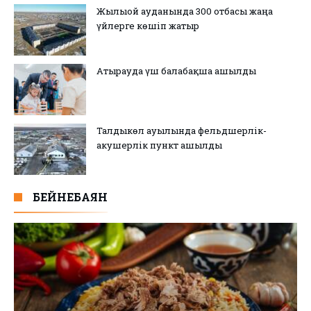
Жылыой ауданында 300 отбасы жаңа
үйлерге көшіп жатыр
Атырауда үш балабақша ашылды
Талдыкөл ауылында фельдшерлік-
акушерлік пункт ашылды
БЕЙНЕБАЯН