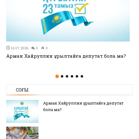
11.07.2026
0
0
no title
СОҢҒЫ
Арман Хайруллин Құрылтайға депутат
бола ма?