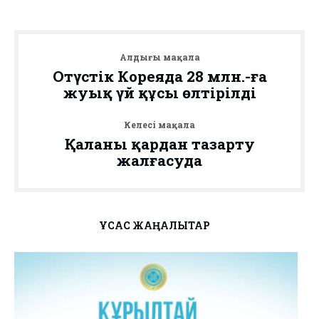
Алдыңғы мақала
Оңтүстік Кореяда 28 млн.-ға
жуық үй құсы өлтірілді
Келесі мақала
Қаланы қардан тазарту
жалғасуда
ҰҚСАС ЖАҢАЛЫҚТАР