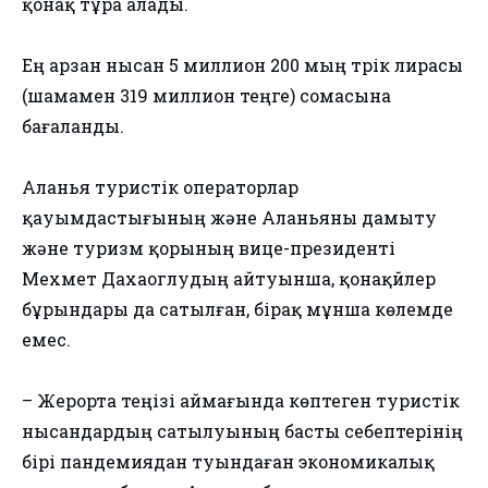
қонақ тұра алады.
Ең арзан нысан 5 миллион 200 мың түрік лирасы
(шамамен 319 миллион теңге) сомасына
бағаланды.
Аланья туристік операторлар
қауымдастығының және Аланьяны дамыту
және туризм қорының вице-президенті
Мехмет Дахаоглудың айтуынша, қонақүйлер
бұрындары да сатылған, бірақ мұнша көлемде
емес.
– Жерорта теңізі аймағында көптеген туристік
нысандардың сатылуының басты себептерінің
бірі пандемиядан туындаған экономикалық