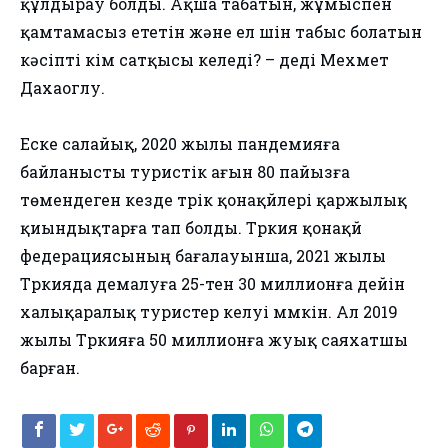
құлдырау болды. Ақша табатын, жұмыспен
қамтамасыз ететін және ел үшін табыс болатын
кәсіпті кім сатқысы келеді? – деді Мехмет
Дахаоглу.
Еске салайық, 2020 жылы пандемияға
байланысты туристік ағын 80 пайызға
төмендеген кезде түрік қонақүйлері қаржылық
қиындықтарға тап болды. Түркия қонақүй
федерациясының бағалауынша, 2021 жылы
Түркияда демалуға 25-тен 30 миллионға дейін
халықаралық туристер келуі мүмкін. Ал 2019
жылы Түркияға 50 миллионға жуық саяхатшы
барған.