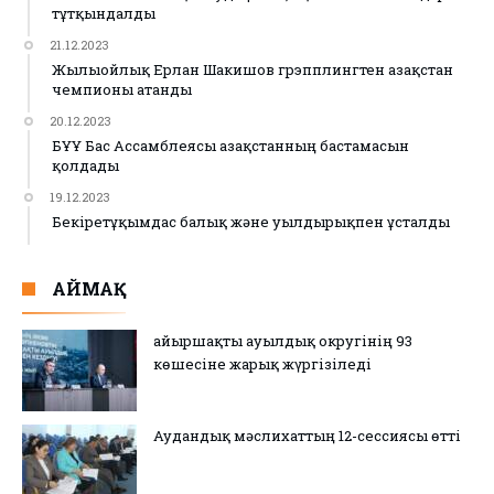
тұтқындалды
21.12.2023
Жылыойлық Ерлан Шакишов грэпплингтен Қазақстан
чемпионы атанды
20.12.2023
БҰҰ Бас Ассамблеясы Қазақстанның бастамасын
қолдады
19.12.2023
Бекіретұқымдас балық және уылдырықпен ұсталды
АЙМАҚ
Қайыршақты ауылдық округінің 93
көшесіне жарық жүргізіледі
Аудандық мәслихаттың 12-сессиясы өтті