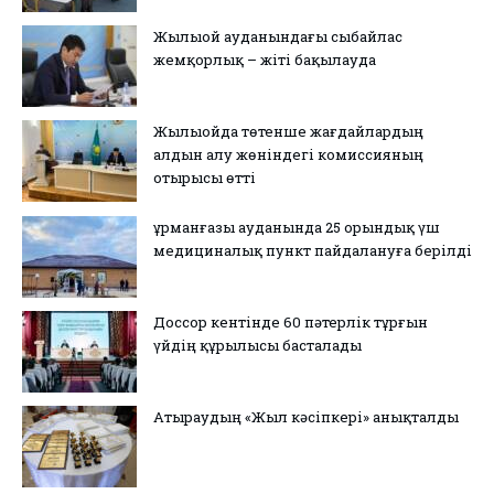
Жылыой ауданындағы сыбайлас
жемқорлық – жіті бақылауда
Жылыойда төтенше жағдайлардың
алдын алу жөніндегі комиссияның
отырысы өтті
Құрманғазы ауданында 25 орындық үш
медициналық пункт пайдалануға берілді
Доссор кентінде 60 пәтерлік тұрғын
үйдің құрылысы басталады
Атыраудың «Жыл кәсіпкері» анықталды