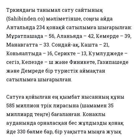
Түркиядағы танымал сату сайтының
(Sahibinden.co) мәліметінше, соңғы айда
Антальяда 234 қонақүй сатылымға шығарылған:
Мұратпашада – 56, Аланьяда – 42, Кемерде – 39,
Манавгатта – 33. Сондай-ақ, Кашта – 21,
Коньяалтыда – 16, Серикте – 13, Кумлуджеде –
сегіз, Кепезде – үш және Финикете, Газипашеде
және Демреде бір туристік аймақтан
сатылымға шығарылған.
Сатуға қойылған ең қымбат нысанның құны
585 миллион түрік лирасына (шамамен 35
миллиард теңге) бағаланған. Конаклы
ауданында орналасқан бес жұлдызды қонақ
үйде 330 бөлме бар, бір уақытта мыңға жуық