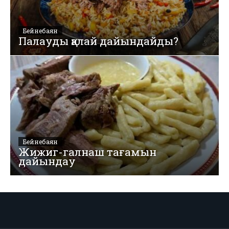
Бейнебаян
Палауды қалай дайындайды?
Бейнебаян
Жижиг-галнаш тағамын
дайындау