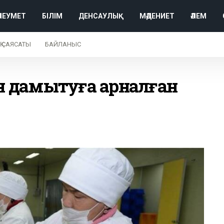
ӘЛЕУМЕТ
БІЛІМ
ДЕНСАУЛЫҚ
МӘДЕНИЕТ
ӘЛЕМ
Қ САЯСАТЫ
БАЙЛАНЫС
 дамытуға арналған