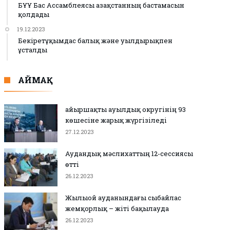
БҰҰ Бас Ассамблеясы Қазақстанның бастамасын
қолдады
19.12.2023
Бекіретұқымдас балық және уылдырықпен
ұсталды
АЙМАҚ
Қайыршақты ауылдық округінің 93
көшесіне жарық жүргізіледі
27.12.2023
Аудандық мәслихаттың 12-сессиясы
өтті
26.12.2023
Жылыой ауданындағы сыбайлас
жемқорлық – жіті бақылауда
26.12.2023