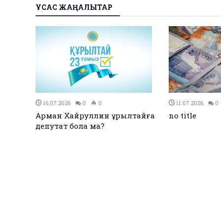
ҰҚСАС ЖАҢАЛЫҚТАР
27.12.2023
0
0
26.12.2023
0
Қызылқоғада әлем және Азия
ЕЭО одағы ме
жарық
чемпиондары марапатталды
қол қойды