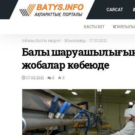
САЯСАТ
БАСТЫ БЕТ
ҚҰПИЯЛЫЛЫ
Аймақ
-
Басты ақпарат
-
Жаңалықтар
-
17.02.2021
Балық шаруашылығын
жобалар көбеюде
17.02.2021
0
0