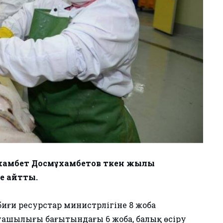
хамбет Досмұхамбетов өткен жылы
е айтты.
 табиғи ресурстар министрлігіне 8 жоба
уашылығы бағытындағы 6 жоба, балық өсіру