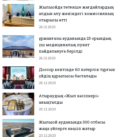
Жылыойда төтенше жағдайлардың
алдын алу жөніндегі комиссияның
отырысы өтті
26.12.2023
Құрманғазы ауданында 25 орындық
үш медициналық пункт
пайдалануға берілді
26.12.2023
Доссор кентінде 60 пәтерлік тұрғын
үйдің құрылысы басталады
25.12.2023
Атыраудың «Жыл кәсіпкері»
анықталды
25.12.2023
Жылыой ауданында 300 отбасы
жаңа үйлерге көшіп жатыр
23.12.2023