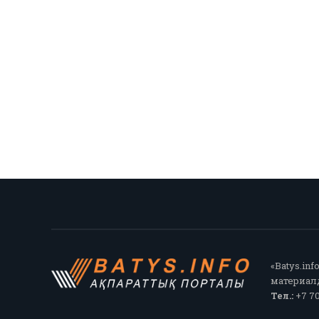
«Batys.in
материалд
Тел.:
+7 70