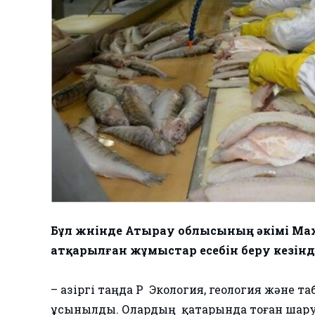
Бұл жөнінде Атырау облысының әкімі Ма
атқарылған жұмыстар есебін беру кезінд
​– Қазіргі таңда ҚР ​ Экология, геология және
ұсынылды. Олардың ​ қатарында тоған шар