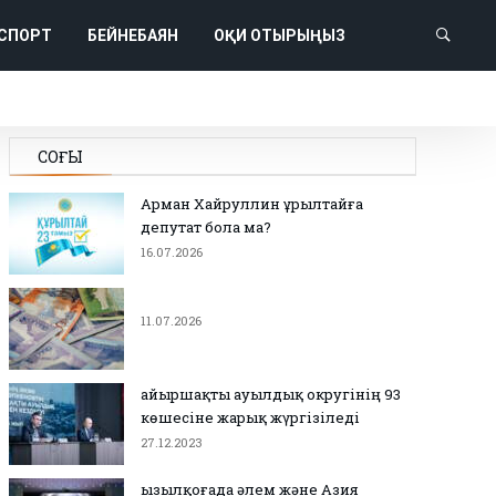
СПОРТ
БЕЙНЕБАЯН
ОҚИ ОТЫРЫҢЫЗ
СОҢҒЫ
Арман Хайруллин Құрылтайға
депутат бола ма?
16.07.2026
11.07.2026
Қайыршақты ауылдық округінің 93
көшесіне жарық жүргізіледі
27.12.2023
Қызылқоғада әлем және Азия