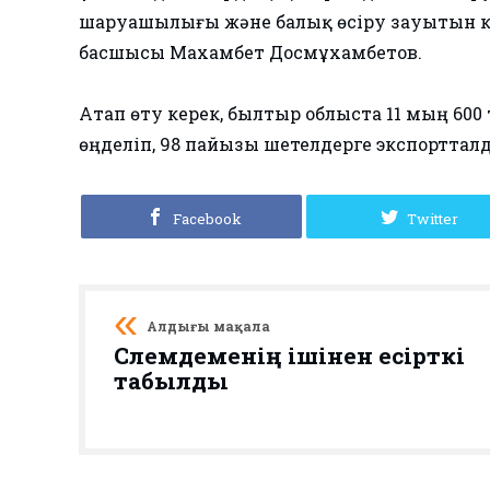
шаруашылығы және балық өсіру зауытын ке
басшысы Махамбет Досмұхамбетов.
​Атап өту керек, былтыр облыста 11 мың 600
өңделіп, 98 пайызы шетелдерге экспортталды
Facebook
Twitter
Алдыңғы мақала
Сәлемдеменің ішінен есірткі
табылды