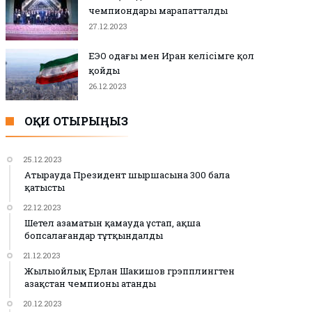
чемпиондары марапатталды
27.12.2023
ЕЭО одағы мен Иран келісімге қол
қойды
26.12.2023
ОҚИ ОТЫРЫҢЫЗ
25.12.2023
Атырауда Президент шыршасына 300 бала
қатысты
22.12.2023
Шетел азаматын қамауда ұстап, ақша
бопсалағандар тұтқындалды
21.12.2023
Жылыойлық Ерлан Шакишов грэпплингтен
Қазақстан чемпионы атанды
20.12.2023