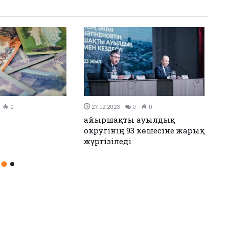
0
26.12.2023
0
0
н Иран келісімге
Аудандық мәслихаттың 12-
сессиясы өтті