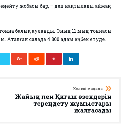
ңейту жобасы бар, – деп нақтылады аймақ
 тонна балық ауланды. Оның​ 11 мың тоннасы
. Аталған салада 4​ 800 адам еңбек етуде.
Келесі мақала
Жайық пен Қиғаш өзендерін
тереңдету жұмыстары
жалғасады