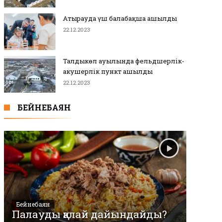
Атырауда үш балабақша ашылды
22.12.2023
Талдыкөл ауылында фельдшерлік-
акушерлік пункт ашылды
22.12.2023
БЕЙНЕБАЯН
Бейнебаян
Палауды қалай дайындайды?