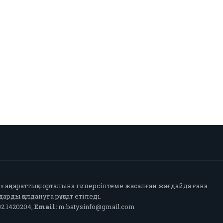
fo» ақпараттық порталына гиперсілтеме жасалған жағдайда ғана
арды қолдануға рұқсат етіледі.
2 1420204,
Email:
m.batysinfo@gmail.com