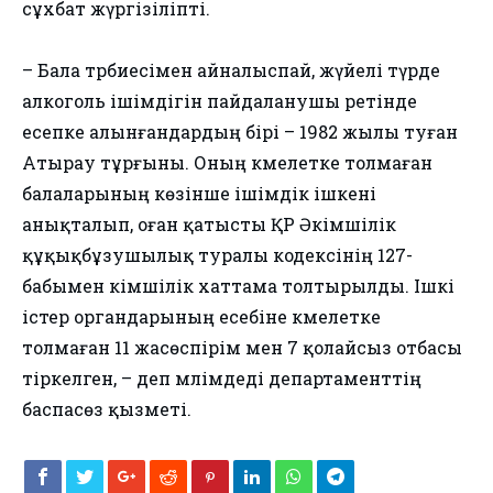
сұхбат жүргізіліпті.
– Бала тәрбиесімен айналыспай, жүйелі түрде
алкоголь ішімдігін пайдаланушы ретінде
есепке алынғандардың бірі – 1982 жылы туған
Атырау тұрғыны. Оның кәмелетке толмаған
балаларының көзінше ішімдік ішкені
анықталып, оған қатысты ҚР Әкімшілік
құқықбұзушылық туралы кодексінің 127-
бабымен әкімшілік хаттама толтырылды. Ішкі
істер органдарының есебіне кәмелетке
толмаған 11 жасөспірім мен 7 қолайсыз отбасы
тіркелген, – деп мәлімдеді департаменттің
баспасөз қызметі.