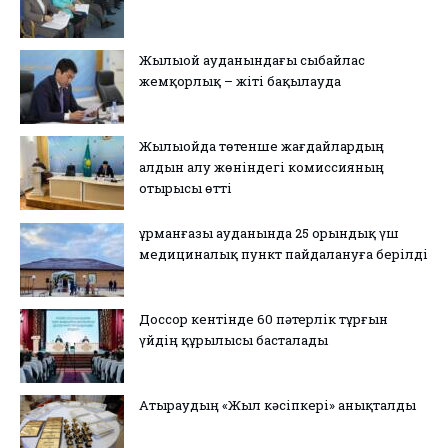
Жылыой ауданындағы сыбайлас
жемқорлық – жіті бақылауда
Жылыойда төтенше жағдайлардың
алдын алу жөніндегі комиссияның
отырысы өтті
Құрманғазы ауданында 25 орындық үш
медициналық пункт пайдалануға берілді
Доссор кентінде 60 пәтерлік тұрғын
үйдің құрылысы басталады
Атыраудың «Жыл кәсіпкері» анықталды