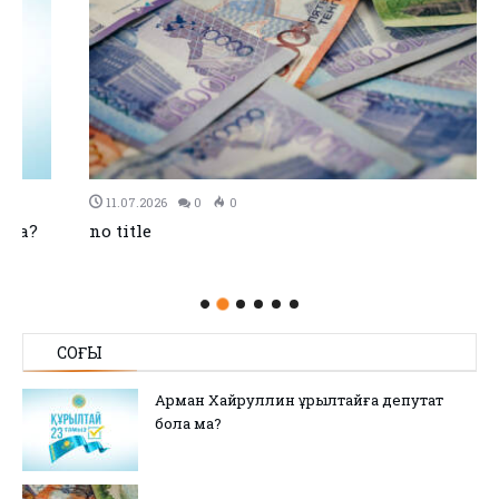
11.07.2026
0
0
no title
СОҢҒЫ
Арман Хайруллин Құрылтайға депутат
бола ма?