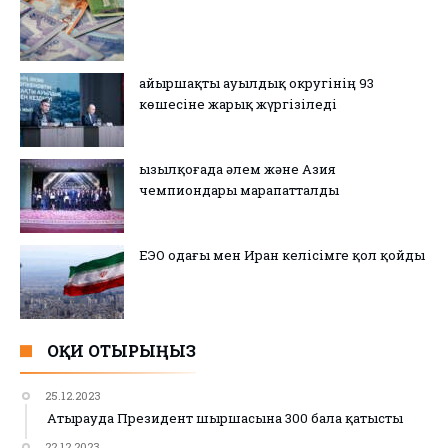
Қайыршақты ауылдық округінің 93
көшесіне жарық жүргізіледі
Қызылқоғада әлем және Азия
чемпиондары марапатталды
ЕЭО одағы мен Иран келісімге қол қойды
ОҚИ ОТЫРЫҢЫЗ
25.12.2023
Атырауда Президент шыршасына 300 бала қатысты
22.12.2023