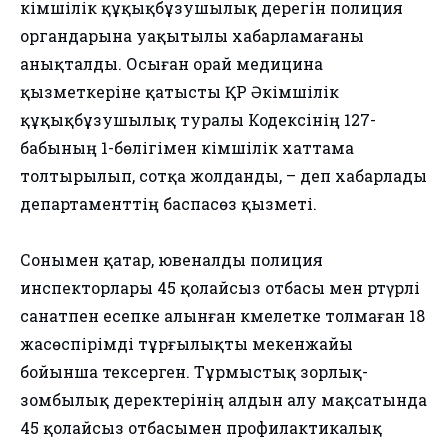
әкімшілік құқықбұзушылық дерегін полиция
органдарына уақытылы хабарламағаны
анықталды. Осыған орай медицина
қызметкеріне қатысты ҚР Әкімшілік
құқықбұзушылық туралы Кодексінің 127-
бабының 1-бөлігімен әкімшілік хаттама
толтырылып, сотқа жолданды, – деп хабарлады
департаменттің баспасөз қызметі.
Сонымен қатар, ювеналды полиция
инспекторлары 45 қолайсыз отбасы мен әртүрлі
санатпен есепке алынған кәмелетке толмаған 18
жасөспірімді тұрғылықты мекенжайы
бойынша тексерген. Тұрмыстық зорлық-
зомбылық деректерінің алдын алу мақсатында
45 қолайсыз отбасымен профилактикалық