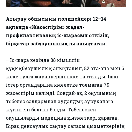
Атырау облысының полицейлері 12–14
ақпанда «Жасөспірім» жедел-
профилактикалық іс-шарасын өткізіп,
бірқатар заңбұзушылықты анықтаған.
– Іс-шара кезінде 88 әкімшілік
құқықбұзушылық анықталып, 82 ата-ана мен 6
жеке тұлға жауапкершілікке тартылды. Ішкі
істер органдарына кәмелетке толмаған 79
жасөспірім әкелінді. Сондай-ақ, 2 оқушының
төбелес салдарынан аудандық ауруханаға
жүгінгені белгілі болды. Төбелескен
оқушыларды медицина қызметкері қараған.
Бірақ денсаулық сақтау саласы қызметкерінің