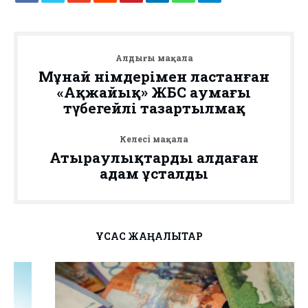
Алдыңғы мақала
Мұнай өнімдерімен ластанған
«Ақжайық» ЖБС аумағы
түбегейлі тазартылмақ
Келесі мақала
Атыраулықтарды алдаған
адам ұсталды
ҰҚСАС ЖАҢАЛЫҚТАР