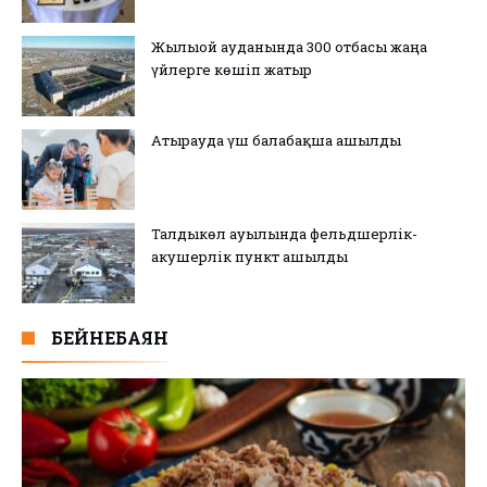
Жылыой ауданында 300 отбасы жаңа
үйлерге көшіп жатыр
Атырауда үш балабақша ашылды
Талдыкөл ауылында фельдшерлік-
акушерлік пункт ашылды
БЕЙНЕБАЯН