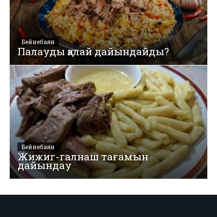
Бейнебаян
Палауды қалай дайындайды?
Бейнебаян
Жижиг-галнаш тағамын
дайындау