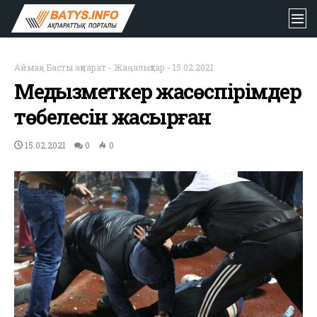
Аймақ
-
Басты ақпарат
-
Жаңалықтар
-
15.02.2021
Медқызметкер жасөспірімдер
төбелесін жасырған
15.02.2021
0
0