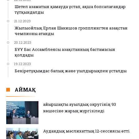
Шетел азаматын қамауда ұстап, ақша бопсалағандар
тұтқындалды
21.12.2023
Жылыойлық Ерлан Шакишов грэпплингтен Қазақстан
чемпионы атанды
20.12.2023
БҰҰ Бас Ассамблеясы Қазақстанның бастамасын
қолдады
19.12.2023
Бекіретұқымдас балық және уылдырықпен ұсталды
АЙМАҚ
Қайыршақты ауылдық округінің 93
көшесіне жарық жүргізіледі
Аудандық мәслихаттың 12-сессиясы өтті