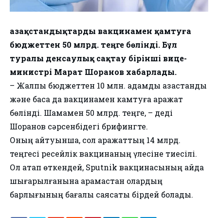
Қазақстандықтарды вакцинамен қамтуға
бюджеттен 50 млрд. теңге бөлінді. Бұл
туралы денсаулық сақтау бірінші вице-
министрі Марат Шоранов хабарлады.
– Жалпы бюджеттен 10 млн. адамды қазақстандық
және басқа да вакцинамен камтуға қаражат
бөлінді. Шамамен 50 млрд. теңге, – деді
Шоранов сәрсенбідегі брифингте.
Оның айтуынша, сол қаражаттың 14 млрд.
теңгесі ресейлік вакцинаның үлесіне тиесілі.
Ол атап өткендей, Sputnik вакцинасының қайда
шығарылғанына қарамастан олардың
барлығының бағалық саясаты бірдей болады.