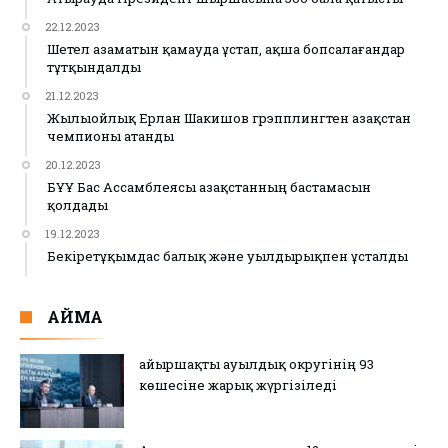
22.12.2023
Шетел азаматын қамауда ұстап, ақша бопсалағандар
тұтқындалды
21.12.2023
Жылыойлық Ерлан Шакишов грэпплингтен Қазақстан
чемпионы атанды
20.12.2023
БҰҰ Бас Ассамблеясы Қазақстанның бастамасын
қолдады
19.12.2023
Бекіретұқымдас балық және уылдырықпен ұсталды
АЙМАҚ
Қайыршақты ауылдық округінің 93
көшесіне жарық жүргізіледі