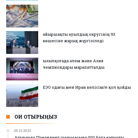
Қайыршақты ауылдық округінің 93
көшесіне жарық жүргізіледі
Қызылқоғада әлем және Азия
чемпиондары марапатталды
ЕЭО одағы мен Иран келісімге қол қойды
ОҚИ ОТЫРЫҢЫЗ
25.12.2023
Атырауда Президент шыршасына 300 бала қатысты