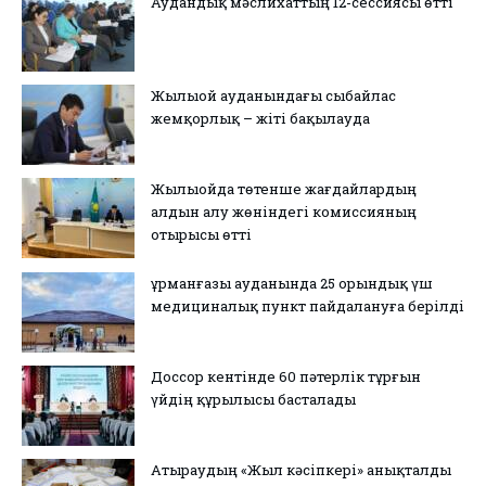
Аудандық мәслихаттың 12-сессиясы өтті
Жылыой ауданындағы сыбайлас
жемқорлық – жіті бақылауда
Жылыойда төтенше жағдайлардың
алдын алу жөніндегі комиссияның
отырысы өтті
Құрманғазы ауданында 25 орындық үш
медициналық пункт пайдалануға берілді
Доссор кентінде 60 пәтерлік тұрғын
үйдің құрылысы басталады
Атыраудың «Жыл кәсіпкері» анықталды