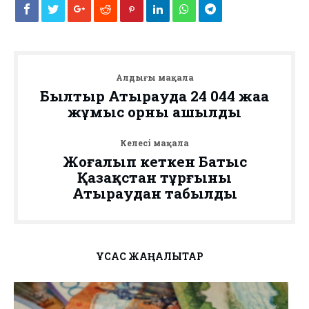
Алдыңғы мақала
Былтыр Атырауда 24 044 жаңа
жұмыс орны ашылды
Келесі мақала
Жоғалып кеткен Батыс
Қазақстан тұрғыны
Атыраудан табылды
ҰҚСАС ЖАҢАЛЫҚТАР