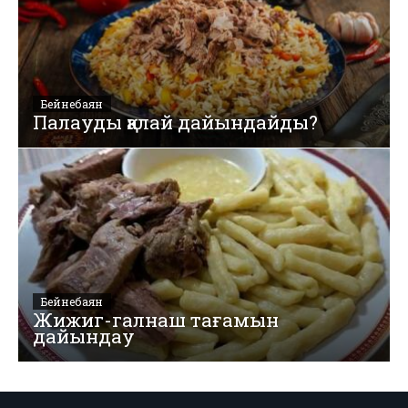
Бейнебаян
Палауды қалай дайындайды?
Бейнебаян
Жижиг-галнаш тағамын
дайындау