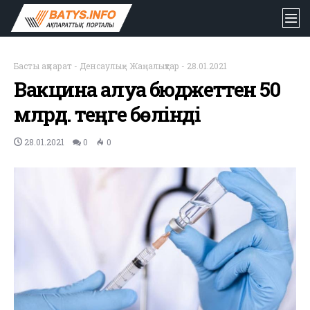
Басты ақпарат
-
Денсаулық
-
Жаңалықтар
-
28.01.2021
Вакцина алуға бюджеттен 50
млрд. теңге бөлінді
28.01.2021
0
0