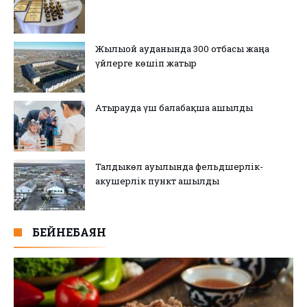
Жылыой ауданында 300 отбасы жаңа
үйлерге көшіп жатыр
Атырауда үш балабақша ашылды
Талдыкөл ауылында фельдшерлік-
акушерлік пункт ашылды
БЕЙНЕБАЯН