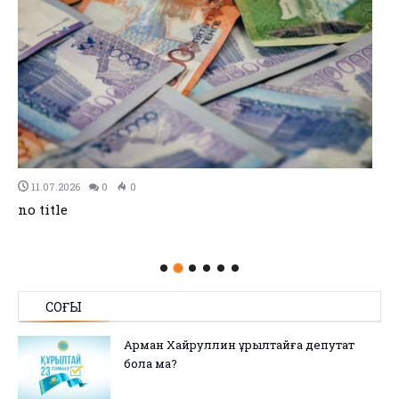
11.07.2026
0
0
no title
СОҢҒЫ
Арман Хайруллин Құрылтайға депутат
бола ма?