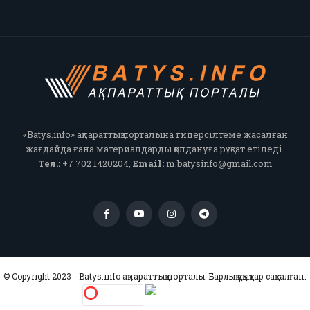
«Batys.info» ақпараттық порталына гиперсілтеме жасалған
жағдайда ғана материалдарды қолдануға рұқсат етіледі.
Тел.:
+7 702 1420204,
Email:
m.batysinfo@gmail.com
© Copyright 2023 - Batys.info ақпараттық порталы. Барлық құқықтар сақталған.