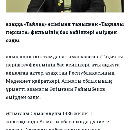
Қазаққа «Тайлақ» есімімен танылған «Тақиялы
періште» фильмінің бас кейіпкері өмірден
озды.
Қалың көпшілік тамдана тамашалаған «Тақиялы
періште» фильмінің бас кейіпкері, аты аңызға
айналған актер, Қазақстан Республикасының
Мәдениет қайраткері, Алматы облысының
Құрметті азаматы Әлімғазы Райымбеков
өмірден озды.
Әлімғазы Сұмағұлұлы 1936 жылы 1
желтоқсанда Алматы облысында дүниеге
келген. Алғашқы еңбек жолын ауылда