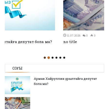
11.07.2026
0
0
no title
СОҢҒЫ
Арман Хайруллин Құрылтайға депутат
бола ма?