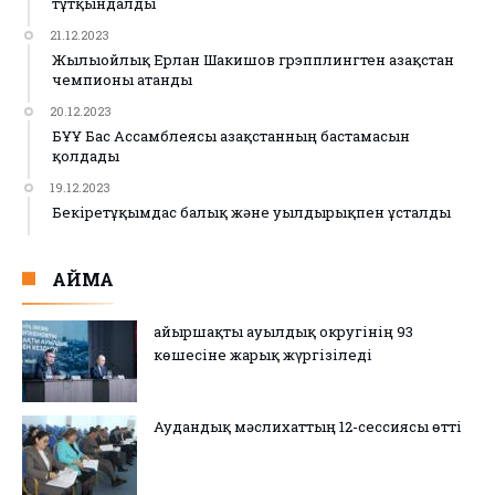
тұтқындалды
21.12.2023
Жылыойлық Ерлан Шакишов грэпплингтен Қазақстан
чемпионы атанды
20.12.2023
БҰҰ Бас Ассамблеясы Қазақстанның бастамасын
қолдады
19.12.2023
Бекіретұқымдас балық және уылдырықпен ұсталды
АЙМАҚ
Қайыршақты ауылдық округінің 93
көшесіне жарық жүргізіледі
Аудандық мәслихаттың 12-сессиясы өтті