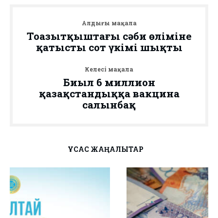
Алдыңғы мақала
Тоңазытқыштағы сәби өліміне
қатысты сот үкімі шықты
Келесі мақала
Биыл 6 миллион
қазақстандыққа вакцина
салынбақ
ҰҚСАС ЖАҢАЛЫҚТАР