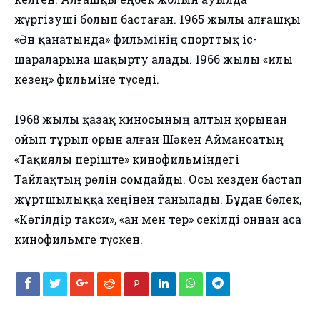
жүргізуші болып бастаған. 1965 жылы алғашқы
«Ән қанатында» фильмінің спорттық іс-
шараларына шақырту алады. 1966 жылы «Қилы
кезең» фильміне түседі.
1968 жылы қазақ киносының алтын қорынан
ойып тұрып орын алған Шәкен Айманоатың
«Тақиялы періште» кинофильміндегі
Тайлақтың рөлін сомдайды. Осы кезден бастап
жұртшылыққа кеңінен танылады. Бұдан бөлек,
«Көгілдір такси», «Қан мен тер» секілді оннан аса
кинофильмге түскен.