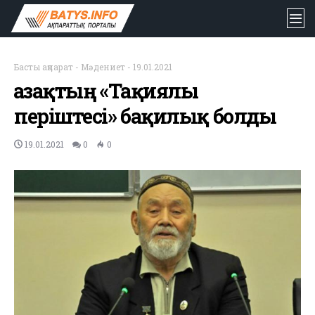
Басты ақпарат
-
Мәдениет
-
19.01.2021
Қазақтың «Тақиялы
періштесі» бақилық болды
19.01.2021
0
0