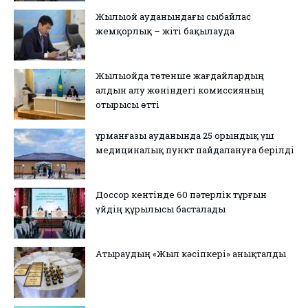
Жылыой ауданындағы сыбайлас
жемқорлық – жіті бақылауда
Жылыойда төтенше жағдайлардың
алдын алу жөніндегі комиссияның
отырысы өтті
Құрманғазы ауданында 25 орындық үш
медициналық пункт пайдалануға берілді
Доссор кентінде 60 пәтерлік тұрғын
үйдің құрылысы басталады
Атыраудың «Жыл кәсіпкері» анықталды