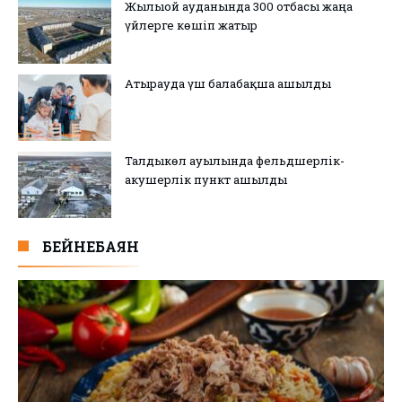
Жылыой ауданында 300 отбасы жаңа
үйлерге көшіп жатыр
Атырауда үш балабақша ашылды
Талдыкөл ауылында фельдшерлік-
акушерлік пункт ашылды
БЕЙНЕБАЯН