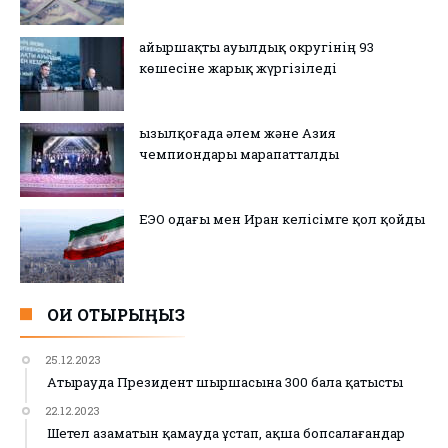
Қайыршақты ауылдық округінің 93
көшесіне жарық жүргізіледі
Қызылқоғада әлем және Азия
чемпиондары марапатталды
ЕЭО одағы мен Иран келісімге қол қойды
ОҚИ ОТЫРЫҢЫЗ
25.12.2023
Атырауда Президент шыршасына 300 бала қатысты
22.12.2023
Шетел азаматын қамауда ұстап, ақша бопсалағандар