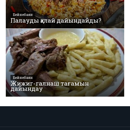
Бейнебаян
Палауды қалай дайындайды?
Бейнебаян
Жижиг-галнаш тағамын
дайындау