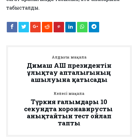
табысталды.
Алдыңғы мақала
Димаш АҚШ президентін
ұлықтау апталығының
ашылуына қатысады
Келесі мақала
Түркия ғалымдары 10
секундта коронавирусты
анықтайтын тест ойлап
тапты