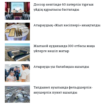
Доссор кентінде 60 пәтерлік тұрғын
үйдің құрылысы басталады
Атыраудың «Жыл кәсіпкері» анықталды
Жылыой ауданында 300 отбасы жаңа
үйлерге көшіп жатыр
Атырауда үш балабақша ашылды
Талдыкөл ауылында фельдшерлік-
акушерлік пункт ашылды