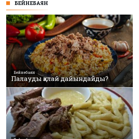
БЕЙНЕБАЯН
Бейнебаян
Палауды қалай дайындайды?