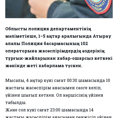
Облыстық полиция департаментінің
мәліметінше, 1–5 қаңтар аралығында Атырау
қалалық Полиция басқармасының 102
операторына жасөспірімдердің өздерінің
тұрғын-жайларынан хабар-ошарсыз кеткені
жөнінде жеті хабарлама түскен.
Мысалы, 4 қаңтар күні сағат 00:30 шамасында 10
жастағы жасөспірім анасымен сөзге келіп,
үйінен шығып кеткен. Ол көршісінің үйінен
табылды.
Және сол күні сағат 23:00 шамасында 14
жастағы жасөспірім анасымен ренжісіп үйінен