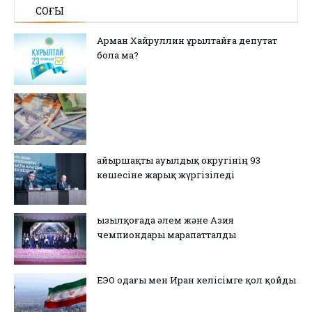
СОҢҒЫ
Арман Хайруллин Құрылтайға депутат
бола ма?
Қайыршақты ауылдық округінің 93
көшесіне жарық жүргізіледі
Қызылқоғада әлем және Азия
чемпиондары марапатталды
ЕЭО одағы мен Иран келісімге қол қойды