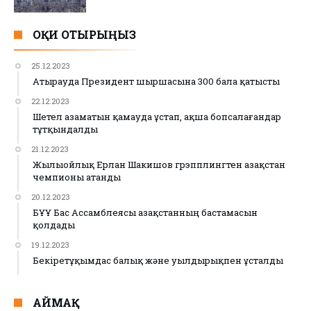
ОҚИ ОТЫРЫҢЫЗ
25.12.2023
Атырауда Президент шыршасына 300 бала қатысты
22.12.2023
Шетел азаматын қамауда ұстап, ақша бопсалағандар
тұтқындалды
21.12.2023
Жылыойлық Ерлан Шакишов грэпплингтен Қазақстан
чемпионы атанды
20.12.2023
БҰҰ Бас Ассамблеясы Қазақстанның бастамасын
қолдады
19.12.2023
Бекіретұқымдас балық және уылдырықпен ұсталды
АЙМАҚ