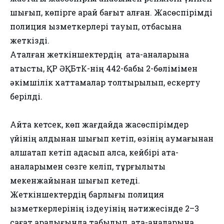
шығып, көпірге қарай бағыт алған. Жасөспірімді
полиция қызметкерлері тауып, отбасына
жеткізді.
Аталған жеткіншектердің ата-аналарына
қатысты, ҚР ӘҚБтК-нің 442-бабы 2-бөлімімен
әкімшілік хаттамалар толтырылып, ескерту
берілді.
Айта кетсек, көп жағдайда жасөспірімдер
үйінің алдынан шығып кетіп, өзінің аумағынан
алшақтап кетіп адасып қалса, кейбірі ата-
аналарымен сөзге келіп, тұрғылықты
мекенжайынан шығып кетеді.
Жеткіншектердің барлығы полиция
қызметкерлерінің іздеуінің нәтижесінде 2–3
сағат аралығында табылып, ата-аналарына