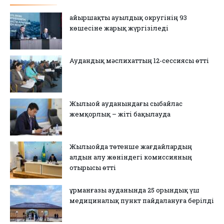
Қайыршақты ауылдық округінің 93
көшесіне жарық жүргізіледі
Аудандық мәслихаттың 12-сессиясы өтті
Жылыой ауданындағы сыбайлас
жемқорлық – жіті бақылауда
Жылыойда төтенше жағдайлардың
алдын алу жөніндегі комиссияның
отырысы өтті
Құрманғазы ауданында 25 орындық үш
медициналық пункт пайдалануға берілді