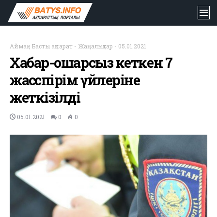
Аймақ
-
Басты ақпарат
-
Жаңалықтар
-
05.01.2021
Хабар-ошарсыз кеткен 7
жасөспірім үйлеріне
жеткізілді
05.01.2021
0
0