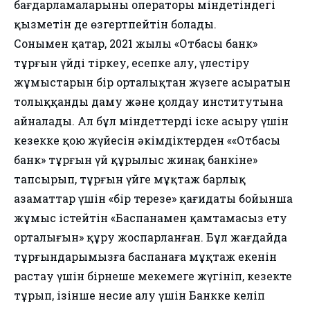
бағдарламаларының операторы міндетіндегі
қызметін де өзгертпейтін болады.
Сонымен қатар, 2021 жылы «Отбасы банк»
тұрғын үйді тіркеу, есепке алу, үлестіру
жұмыстарын бір орталықтан жүзеге асыратын
толыққанды даму және қолдау институтына
айналады. Ал бұл міндеттерді іске асыру үшін
кезекке қою жүйесін әкімдіктерден ««Отбасы
банк» тұрғын үй құрылыс жинақ банкiне»
тапсырып, тұрғын үйге мұқтаж барлық
азаматтар үшін «бір терезе» қағидаты бойынша
жұмыс істейтін «Баспанамен қамтамасыз ету
орталығын» құру жоспарланған. Бұл жағдайда
тұрғындарымызға баспанаға мұқтаж екенін
растау үшін бірнеше мекемеге жүгініп, кезекте
тұрып, ізінше несие алу үшін Банкке келіп