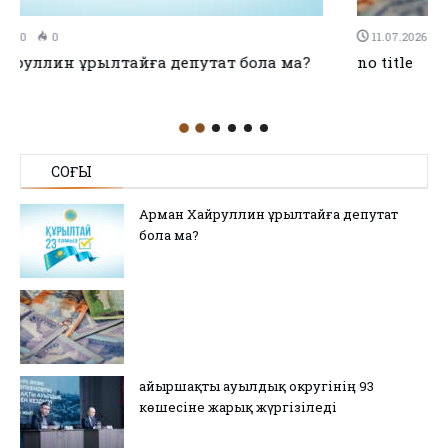
11.07.2026
0
0
no title
СОҢҒЫ
Арман Хайруллин Құрылтайға депутат
бола ма?
Қайыршақты ауылдық округінің 93
көшесіне жарық жүргізіледі