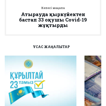
Келесі мақала
Атырауда қыркүйектен
бастап 33 оқушы Covid-19
жұқтырды
ҰҚСАС ЖАҢАЛЫҚТАР