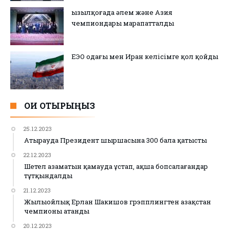
Қызылқоғада әлем және Азия
чемпиондары марапатталды
ЕЭО одағы мен Иран келісімге қол қойды
ОҚИ ОТЫРЫҢЫЗ
25.12.2023
Атырауда Президент шыршасына 300 бала қатысты
22.12.2023
Шетел азаматын қамауда ұстап, ақша бопсалағандар
тұтқындалды
21.12.2023
Жылыойлық Ерлан Шакишов грэпплингтен Қазақстан
чемпионы атанды
20.12.2023