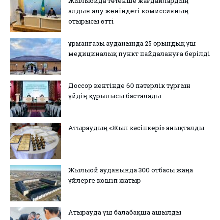
Жылыойда төтенше жағдайлардың
алдын алу жөніндегі комиссияның
отырысы өтті
Құрманғазы ауданында 25 орындық үш
медициналық пункт пайдалануға берілді
Доссор кентінде 60 пәтерлік тұрғын
үйдің құрылысы басталады
Атыраудың «Жыл кәсіпкері» анықталды
Жылыой ауданында 300 отбасы жаңа
үйлерге көшіп жатыр
Атырауда үш балабақша ашылды