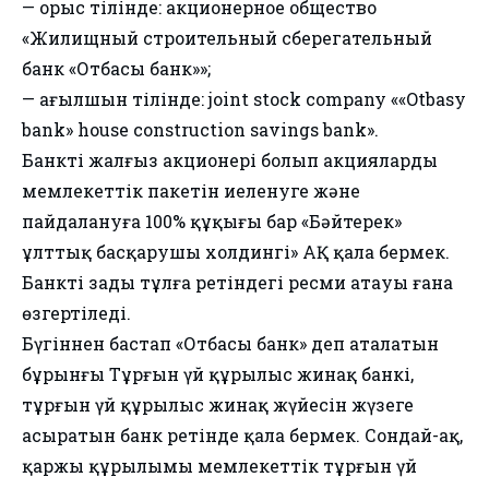
— орыс тілінде: акционерное общество
«Жилищный строительный сберегательный
банк «Отбасы банк»»;
— ағылшын тілінде: joint stock company ««Otbasy
bank» house construction savings bank».
Банктің жалғыз акционері болып акциялардың
мемлекеттік пакетін иеленуге және
пайдалануға 100% құқығы бар «Бәйтерек»
ұлттық басқарушы холдингі» АҚ қала бермек.
Банктің заңды тұлға ретіндегі ресми атауы ғана
өзгертіледі.
Бүгіннен бастап «Отбасы банк» деп аталатын
бұрынғы Тұрғын үй құрылыс жинақ банкі,
тұрғын үй құрылыс жинақ жүйесін жүзеге
асыратын банк ретінде қала бермек. Сондай-ақ,
қаржы құрылымы мемлекеттік тұрғын үй