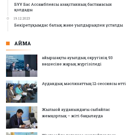
БҰҰ Бас Ассамблеясы Қазақстанның бастамасын
қолдады
19.12.2023
Бекіретұқымдас балық және уылдырықпен ұсталды
АЙМАҚ
Қайыршақты ауылдық округінің 93
көшесіне жарық жүргізіледі
Аудандық мәслихаттың 12-сессиясы өтті
Жылыой ауданындағы сыбайлас
жемқорлық – жіті бақылауда