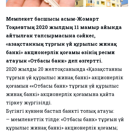
Мемлекет басшысы Қасым-Жомарт
Тоқаевтың 2020 жылдың 11 мамыр айында
айтылған тапсырмасына сәйкес,
«Қазақстанның тұрғын үй құрылыс жинақ
банкі» акционерлік қоғамы өзінің ресми
атауын «Отбасы банк» деп өзгертті.
2020 жылдың 20 желтоқсанында «Қазақстанның
тұрғын үй құрылыс жинақ банкі» акционерлік
қоғамын ««Отбасы банк» тұрғын үй құрылыс
жинақ банкi» акционерлiк қоғамына қайта
тіркеу жүргізілді.
Бүгінгі күннен бастап банктің толық атауы:
— мемлекеттік тілде: «Отбасы банк» тұрғын үй
құрылыс жинақ банкi» акционерлiк қоғамы;