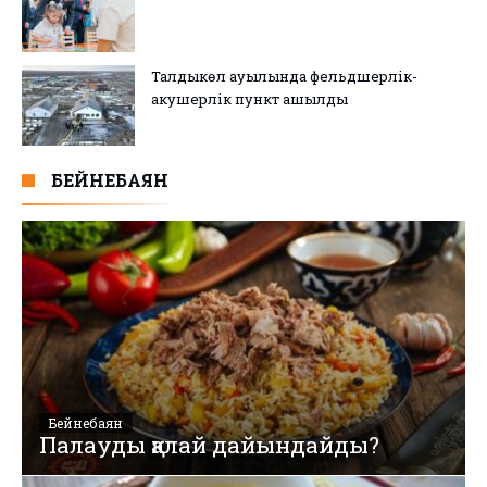
Талдыкөл ауылында фельдшерлік-
акушерлік пункт ашылды
БЕЙНЕБАЯН
Бейнебаян
Палауды қалай дайындайды?