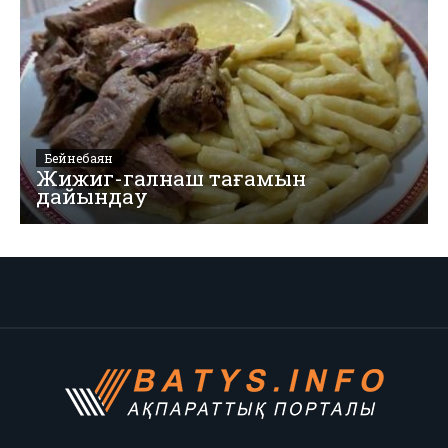
Бейнебаян
Жижиг-галнаш тағамын
дайындау