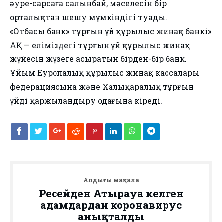
әуре-сарсаңға салынбай, мәселесін бір
орталықтан шешу мүмкіндігі туады.
«Отбасы банк» тұрғын үй құрылыс жинақ банкi»
АҚ — еліміздегі тұрғын үй құрылыс жинақ
жүйесін жүзеге асыратын бірден-бір банк.
Ұйым Еуропалық құрылыс жинақ кассалары
федерациясына және Халықаралық тұрғын
үйді қаржыландыру одағына кіреді.
Алдыңғы мақала
Ресейден Атырауға келген
адамдардан коронавирус
анықталды