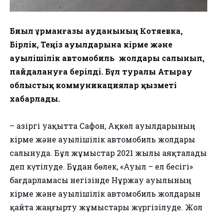
Биыл Құрманғазы ауданының Котяевка,
Бірлік, Теңіз ауылдарына кірме және
ауылішілік автомобиль жолдары салынып,
пайдалануға берілді. Бұл туралы Атырау
облыстық коммуникациялар қызметі
хабарлады.
– Қазіргі уақытта Сафон, Ақкөл ауылдарының
кірме және ауылішілік автомобиль жолдары
салынуда. Бұл жұмыстар 2021 жылы аяқталады
деп күтілуде. Бұдан бөлек, «Ауыл – ел бесігі»
бағдарламасы негізінде Нұржау ауылының
кірме және ауылішілік автомобиль жолдарын
қайта жаңғырту жұмыстары жүргізілуде. Жол