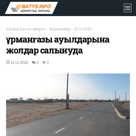
Аймақ
-
Басты ақпарат
-
Жаңалықтар
-
21.12.2020
Құрманғазы ауылдарына
жолдар салынуда
21.12.2020
0
0