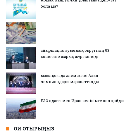
Арман Хайруллин Құрылтайға депутат
бола ма?
Қайыршақты ауылдық округінің 93
көшесіне жарық жүргізіледі
Қызылқоғада әлем және Азия
чемпиондары марапатталды
ЕЭО одағы мен Иран келісімге қол қойды
ОҚИ ОТЫРЫҢЫЗ