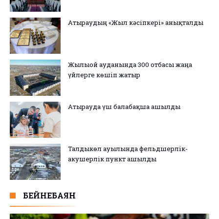
Атыраудың «Жыл кәсіпкері» анықталды
Жылыой ауданында 300 отбасы жаңа
үйлерге көшіп жатыр
Атырауда үш балабақша ашылды
Талдыкөл ауылында фельдшерлік-
акушерлік пункт ашылды
БЕЙНЕБАЯН