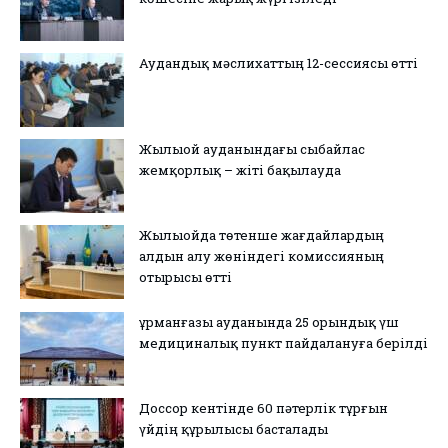
Аудандық мәслихаттың 12-сессиясы өтті
Жылыой ауданындағы сыбайлас
жемқорлық – жіті бақылауда
Жылыойда төтенше жағдайлардың
алдын алу жөніндегі комиссияның
отырысы өтті
Құрманғазы ауданында 25 орындық үш
медициналық пункт пайдалануға берілді
Доссор кентінде 60 пәтерлік тұрғын
үйдің құрылысы басталады