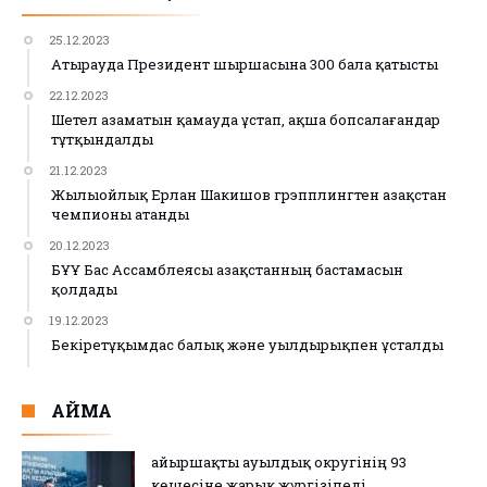
25.12.2023
Атырауда Президент шыршасына 300 бала қатысты
22.12.2023
Шетел азаматын қамауда ұстап, ақша бопсалағандар
тұтқындалды
21.12.2023
Жылыойлық Ерлан Шакишов грэпплингтен Қазақстан
чемпионы атанды
20.12.2023
БҰҰ Бас Ассамблеясы Қазақстанның бастамасын
қолдады
19.12.2023
Бекіретұқымдас балық және уылдырықпен ұсталды
АЙМАҚ
Қайыршақты ауылдық округінің 93
көшесіне жарық жүргізіледі