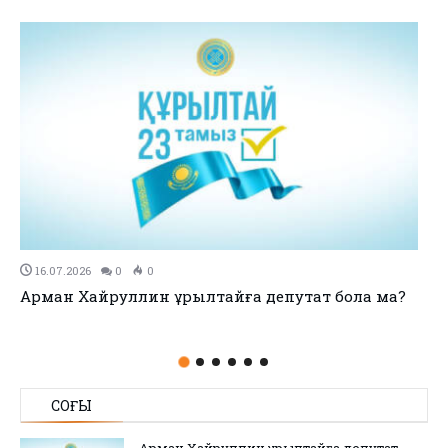
11.07.2026
0
0
no title
СОҢҒЫ