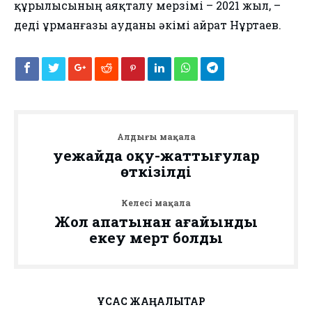
құрылысының аяқталу мерзімі – 2021 жыл, –
деді Құрманғазы ауданы әкімі Қайрат Нұртаев.
Алдыңғы мақала
Әуежайда оқу-жаттығулар
өткізілді
Келесі мақала
Жол апатынан ағайынды
екеу мерт болды
ҰҚСАС ЖАҢАЛЫҚТАР