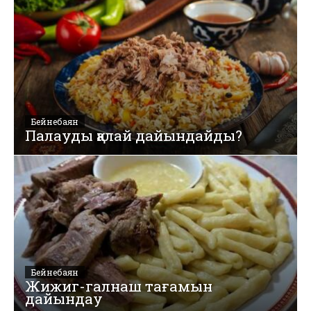
Бейнебаян
Палауды қалай дайындайды?
Бейнебаян
Жижиг-галнаш тағамын
дайындау