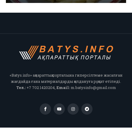
«Batys.info» ақпараттық порталына гиперсілтеме жасалған
жағдайда ғана материалдарды қолдануға рұқсат етіледі.
Тел.:
+7 702 1420204,
Email:
m.batysinfo@gmail.com