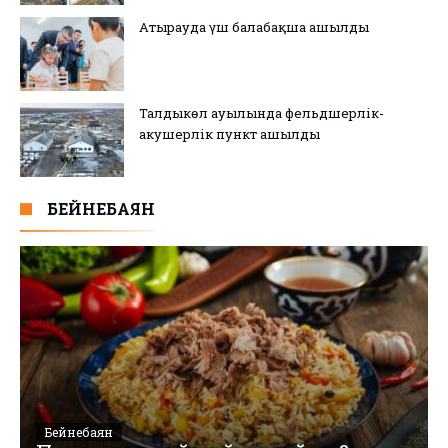
Атырауда үш балабақша ашылды
Талдыкөл ауылында фельдшерлік-
акушерлік пункт ашылды
БЕЙНЕБАЯН
Бейнебаян