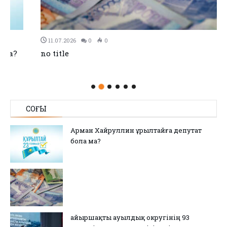
11.07.2026
0
0
no title
СОҢҒЫ
Арман Хайруллин Құрылтайға депутат
бола ма?
Қайыршақты ауылдық округінің 93