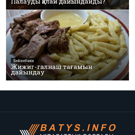
Палауды қалай дайындайды?
Бейнебаян
Жижиг-галнаш тағамын
дайындау