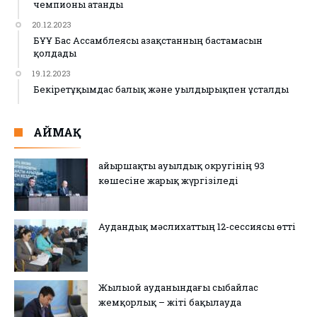
чемпионы атанды
20.12.2023
БҰҰ Бас Ассамблеясы Қазақстанның бастамасын
қолдады
19.12.2023
Бекіретұқымдас балық және уылдырықпен ұсталды
АЙМАҚ
Қайыршақты ауылдық округінің 93
көшесіне жарық жүргізіледі
Аудандық мәслихаттың 12-сессиясы өтті
Жылыой ауданындағы сыбайлас
жемқорлық – жіті бақылауда