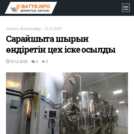
Аймақ
-
Жаңалықтар
-
15.12.2020
Сарайшықта шырын
өндіретін цех іске қосылды
15.12.2020
0
0