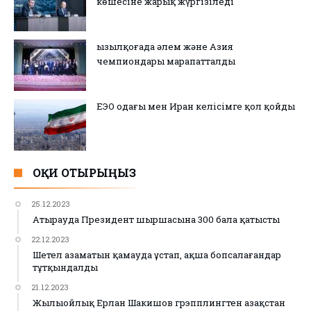
көшесіне жарық жүргізіледі
Қызылқоғада әлем және Азия
чемпиондары марапатталды
ЕЭО одағы мен Иран келісімге қол қойды
ОҚИ ОТЫРЫҢЫЗ
25.12.2023
Атырауда Президент шыршасына 300 бала қатысты
22.12.2023
Шетел азаматын қамауда ұстап, ақша бопсалағандар
тұтқындалды
21.12.2023
Жылыойлық Ерлан Шакишов грэпплингтен Қазақстан