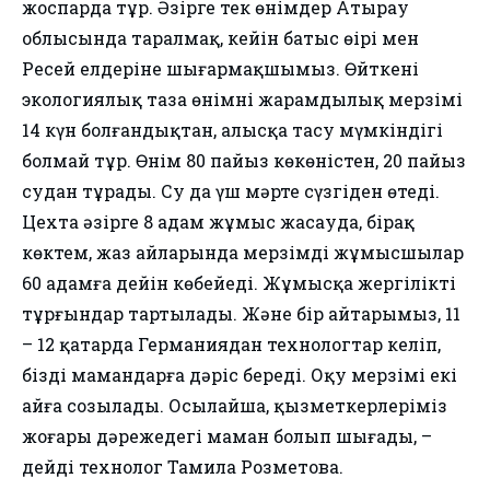
жоспарда тұр. Әзірге тек өнімдер Атырау
облысында таралмақ, кейін батыс өңірі мен
Ресей елдеріне шығармақшымыз. Өйткені
экологиялық таза өнімнің жарамдылық мерзімі
14 күн болғандықтан, алысқа тасу мүмкіндігі
болмай тұр. Өнім 80 пайыз көкөністен, 20 пайыз
судан тұрады. Су да үш мәрте сүзгіден өтеді.
Цехта әзірге 8 адам жұмыс жасауда, бірақ
көктем, жаз айларында мерзімді жұмысшылар
60 адамға дейін көбейеді. Жұмысқа жергілікті
тұрғындар тартылады. Және бір айтарымыз, 11
– 12 қаңтарда Германиядан технологтар келіп,
біздің мамандарға дәріс береді. Оқу мерзімі екі
айға созылады. Осылайша, қызметкерлеріміз
жоғары дәрежедегі маман болып шығады, –
дейді технолог Тамила Розметова.