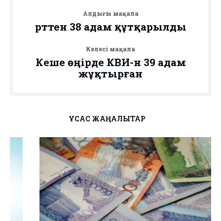
Алдыңғы мақала
Өрттен 38 адам құтқарылды
Келесі мақала
Кеше өңірде КВИ-н 39 адам
жұқтырған
ҰҚСАС ЖАҢАЛЫҚТАР