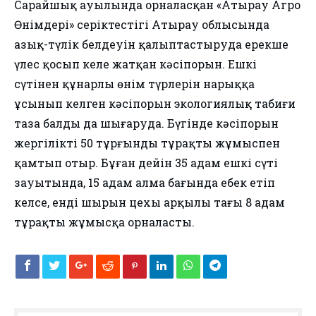
Сарайшық ауылында орналасқан «Атырау Агро
Өнімдері» серіктестігі Атырау облысында
азық-түлік белдеуін қалыптастыруда ерекше
үлес қосып келе жатқан кәсіпорын. Ешкі
сүтінен құнарлы өнім түрлерін нарыққа
ұсынып келген кәсіпорын экологиялық табиғи
таза балды да шығаруда. Бүгінде кәсіпорын
жергілікті 50 тұрғынды тұрақты жұмыспен
қамтып отыр. Бұған дейін 35 адам ешкі сүті
зауытында, 15 адам алма бағында еңбек етіп
келсе, енді шырын цехы арқылы тағы 8 адам
тұрақты жұмысқа орналасты.