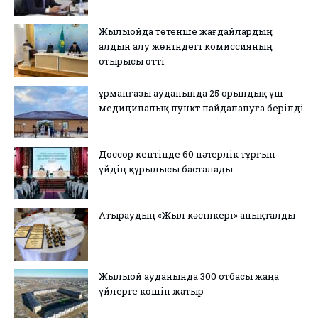
Жылыойда төтенше жағдайлардың
алдын алу жөніндегі комиссияның
отырысы өтті
Құрманғазы ауданында 25 орындық үш
медициналық пункт пайдалануға берілді
Доссор кентінде 60 пәтерлік тұрғын
үйдің құрылысы басталады
Атыраудың «Жыл кәсіпкері» анықталды
Жылыой ауданында 300 отбасы жаңа
үйлерге көшіп жатыр