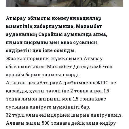
Атырау облыстық коммуникациялар
қызметінің хабарлауынша, Махамбет
ауданының Сарайшық ауылында алма,
лимон шырыны мен квас сусынын
өндіретін цех іске қосылды.
Жаңа кәсіпорынның жұмысымен Атырау
облысының әкімі Махамбет Досмұхамбетов
арнайы барып танысып көрді.⠀
Аталған цех «АтырауАгроӨнімдері» ЖШС-не
қарайды, қуаты тәулігіне 2 тонна алма, 1,5
тонна лимон шырыны мен 1,5 тонна квас
сусынын өндіруге мүмкіндігі бар.
32 түрлі алма өнімдерінен шырын өндірудеміз.
Алдағы жылы 500 тоннаға дейін алма өндіру