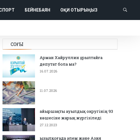
СПОРТ
БЕЙНЕБАЯН
ОҚИ ОТЫРЫҢЫЗ
СОҢҒЫ
Арман Хайруллин Құрылтайға
депутат бола ма?
16.07.2026
11.07.2026
Қайыршақты ауылдық округінің 93
көшесіне жарық жүргізіледі
27.12.2023
Қызылқоғада әлем және Азия