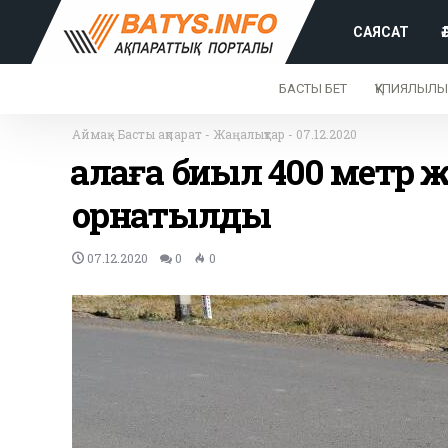
САЯСАТ
БАСТЫ БЕТ
ҚҰПИЯЛЫЛЫ
Аймақ
-
Басты ақпарат
-
Жаңалықтар
-
07.12.2020
Қалаға биыл 400 метр 
орнатылды
07.12.2020
0
0