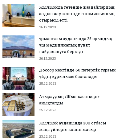
Жылыойда төтенше жағдайлардың
алдын алу жөніндегі комиссияның
отырысы өтті
26.12.2023
Құрманғазы ауданында 25 орындық
үш медициналық пункт
пайдалануға берілді
26.12.2023
Доссор кентінде 60 пәтерлік тұрғын
үйдің құрылысы басталады
25.12.2023
Атыраудың «Жыл кәсіпкері»
анықталды
25.12.2023
Жылыой ауданында 300 отбасы
жаңа үйлерге көшіп жатыр
23.12.2023