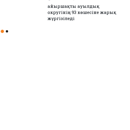
н Иран келісімге
Аудандық мәслихаттың 12-
сессиясы өтті