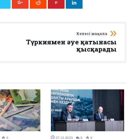
Келесі мақала
Түркиямен әуе қатынасы
қысқарады
0
26.12.2023
0
0