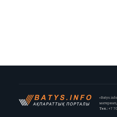
«Batys.in
материалд
Тел.:
+7 70