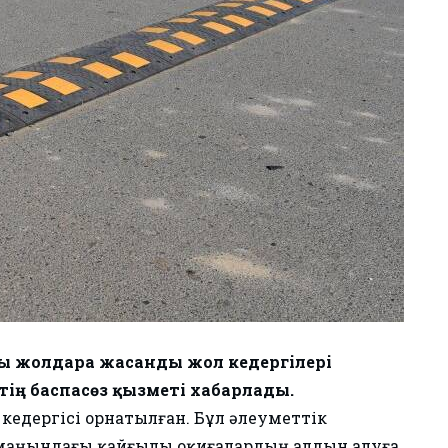
ы жолдарға жасанды жол кедергілері
ің баспасөз қызметі хабарлады.
кедергісі орнатылған. Бұл әлеуметтік
маңындағы қайғылы оқиғалардың алдын алуға