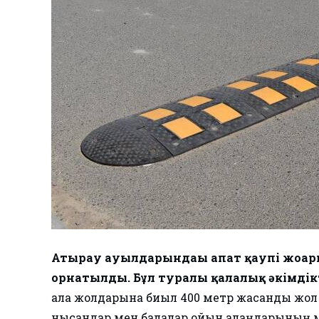
Атырау ауылдарындағы апат қаупі жоғар
орнатылды. Бұл туралы қалалық әкімдікт
Қала жолдарына биыл 400 метр жасанды жол 
нысандар мен балалар ойын алаңдарының 