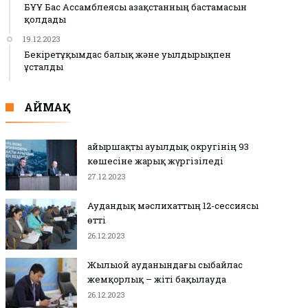
БҰҰ Бас Ассамблеясы Қазақстанның бастамасын
қолдады
19.12.2023
Бекіретұқымдас балық және уылдырықпен
ұсталды
АЙМАҚ
Қайыршақты ауылдық округінің 93
көшесіне жарық жүргізіледі
27.12.2023
Аудандық мәслихаттың 12-сессиясы
өтті
26.12.2023
Жылыой ауданындағы сыбайлас
жемқорлық – жіті бақылауда
26.12.2023