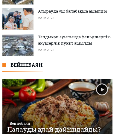
Атырауда үш балабақша ашылды
22.12.2023
Талдыкөл ауылында фельдшерлік-
акушерлік пункт ашылды
22.12.2023
БЕЙНЕБАЯН
Бейнебаян
Палауды қалай дайындайды?