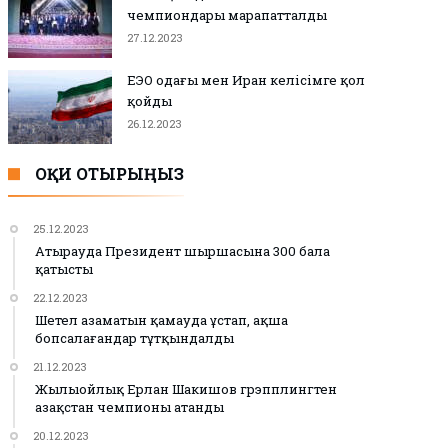
чемпиондары марапатталды
27.12.2023
ЕЭО одағы мен Иран келісімге қол
қойды
26.12.2023
ОҚИ ОТЫРЫҢЫЗ
25.12.2023
Атырауда Президент шыршасына 300 бала
қатысты
22.12.2023
Шетел азаматын қамауда ұстап, ақша
бопсалағандар тұтқындалды
21.12.2023
Жылыойлық Ерлан Шакишов грэпплингтен
Қазақстан чемпионы атанды
20.12.2023