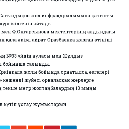
 Сағындықов жол инфрақұрылымына қатысты
үргізілгенін айтады.
 мен Ф.Оңғарсынова мектептерінің алдындағы
қала әкімі Қайрат Оразбаевқа жазған өтініші
ың №33 үйдің ауласы мен Жұлдыз
ы бойынша салынды.
 Еркінқала жолы бойында орнатылса, өзгелері
» кешенді жүйесі орналасқан жерлерге
ң текше метр жолтаңбалардың 13 мыңы
сін күтіп ұстау жұмыстарын