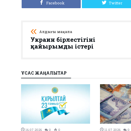
Facebook
Twitter
Алдыңғы мақала
Украин бірлестігінің
қайырымды істері
ҰҚСАС ЖАҢАЛЫҚТАР
27.12.2023
0
0
26.12.2023
0