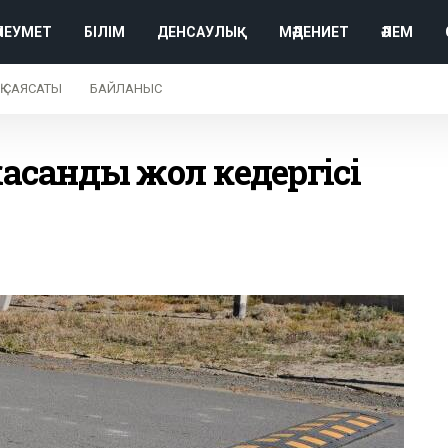
ӘЛЕУМЕТ
БІЛІМ
ДЕНСАУЛЫҚ
МӘДЕНИЕТ
ӘЛЕМ
Қ САЯСАТЫ
БАЙЛАНЫС
жасанды жол кедергісі