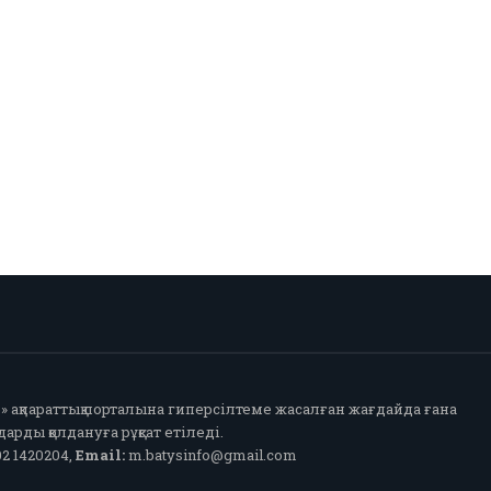
fo» ақпараттық порталына гиперсілтеме жасалған жағдайда ғана
арды қолдануға рұқсат етіледі.
2 1420204,
Email:
m.batysinfo@gmail.com