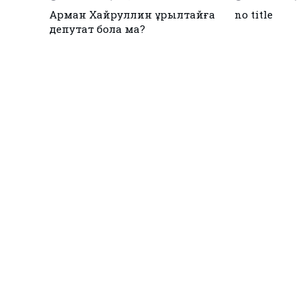
Қызылқоғада әлем және Азия
ЕЭО одағы ме
жарық
чемпиондары марапатталды
қол қойды