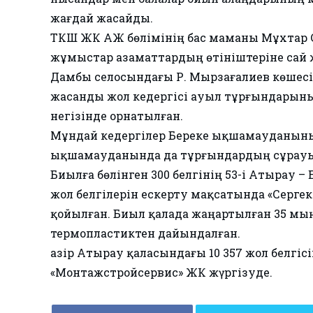
жағдай жасайды.
ТКШ ЖК АЖ бөлімінің бас маманы Мұхтар
жұмыстар азаматтардың өтініштеріне сай ж
Дамбы селосындағы Р. Мырзағалиев көшесі
жасанды жол кедергісі ауыл тұрғындарының 
негізінде орнатылған.
Мұндай кедергілер Береке ықшамауданын
ықшамауданында да тұрғындардың сұрау
Биылға бөлінген 300 белгінің 53-і Атырау –
жол белгілерін ескерту мақсатында «Сергек
қойылған. Биыл қалада жаңартылған 35 мы
термопластиктен дайындалған.
Қазір Атырау қаласындағы 10 357 жол белгі
«Монтажстройсервис» ЖК жүргізуде.