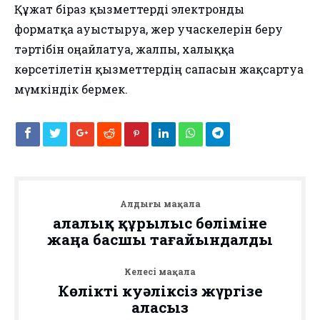
Құжат біраз қызметтерді электронды
форматқа ауыстыруға, жер учаскелерін беру
тәртібін оңайлатуға, жалпы, халыққа
көрсетілетін қызметтердің сапасын жақсартуға
мүмкіндік бермек.
Алдыңғы мақала
Қалалық құрылыс бөліміне
жаңа басшы тағайындалды
Келесі мақала
Көлікті куәліксіз жүргізе
аласыз