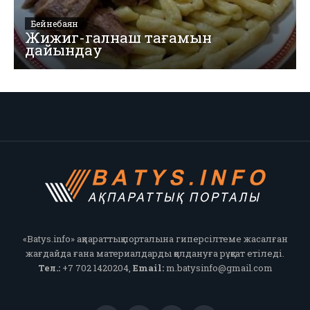
Бейнебаян
Жижиг-галнаш тағамын
дайындау
«Batys.info» ақпараттық порталына гиперсілтеме жасалған
жағдайда ғана материалдарды қолдануға рұқсат етіледі.
Тел.:
+7 702 1420204,
Email:
m.batysinfo@gmail.com