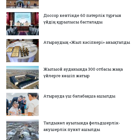
Доссор кентінде 60 пәтерлік тұрғын
үйдің құрылысы басталады
Атыраудың «Жыл кәсіпкері» анықталды
Жылыой ауданында 300 отбасы жаңа
үйлерге көшіп жатыр
Атырауда үш балабақша ашылды
Талдыкөл ауылында фельдшерлік-
акушерлік пункт ашылды