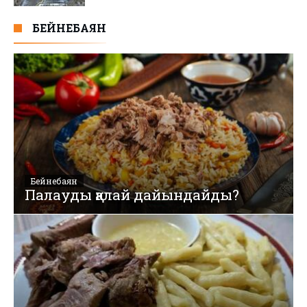
БЕЙНЕБАЯН
Бейнебаян
Палауды қалай дайындайды?