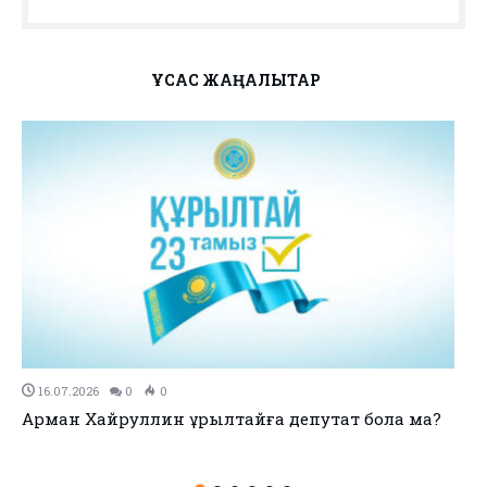
ҰҚСАС ЖАҢАЛЫҚТАР
11.07.2026
0
0
no title