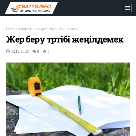
Басты ақпарат
-
Жаңалықтар
-
02.12.2020
Жер беру тәртібі жеңілдемек
02.12.2020
0
0