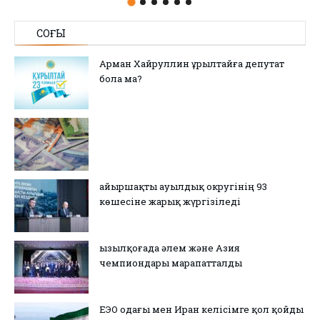
СОҢҒЫ
Арман Хайруллин Құрылтайға депутат
бола ма?
Қайыршақты ауылдық округінің 93
көшесіне жарық жүргізіледі
Қызылқоғада әлем және Азия
чемпиондары марапатталды
ЕЭО одағы мен Иран келісімге қол қойды