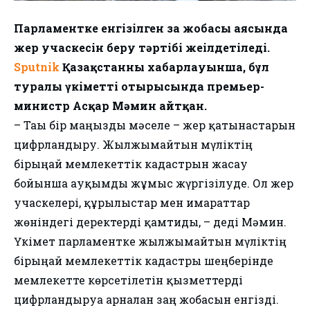
Парламентке енгізілген заң жобасы аясында
жер учаскесін беру тәртібі жеңілдетіледі.
Sputnik
Қазақстанның хабарлауынша, бұл
туралы үкіметтің отырысында премьер-
министр Асқар Мәмин айтқан.
– Тағы бір маңызды мәселе – жер қатынастарын
цифрландыру. Жылжымайтын мүліктің
бірыңғай мемлекеттік кадастрын жасау
бойынша ауқымды жұмыс жүргізілуде. Ол жер
учаскелері, құрылыстар мен ғимараттар
жөніндегі деректерді қамтиды, – деді Мәмин.
Үкімет парламентке жылжымайтын мүліктің
бірыңғай мемлекеттік кадастры шеңберінде
мемлекетте көрсетілетін қызметтерді
цифрландыруға арналған заң жобасын енгізді.