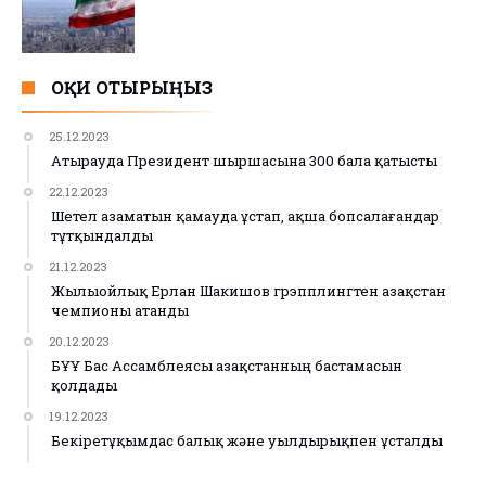
ОҚИ ОТЫРЫҢЫЗ
25.12.2023
Атырауда Президент шыршасына 300 бала қатысты
22.12.2023
Шетел азаматын қамауда ұстап, ақша бопсалағандар
тұтқындалды
21.12.2023
Жылыойлық Ерлан Шакишов грэпплингтен Қазақстан
чемпионы атанды
20.12.2023
БҰҰ Бас Ассамблеясы Қазақстанның бастамасын
қолдады
19.12.2023
Бекіретұқымдас балық және уылдырықпен ұсталды