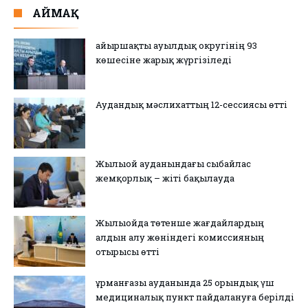
АЙМАҚ
Қайыршақты ауылдық округінің 93
көшесіне жарық жүргізіледі
Аудандық мәслихаттың 12-сессиясы өтті
Жылыой ауданындағы сыбайлас
жемқорлық – жіті бақылауда
Жылыойда төтенше жағдайлардың
алдын алу жөніндегі комиссияның
отырысы өтті
Құрманғазы ауданында 25 орындық үш
медициналық пункт пайдалануға берілді