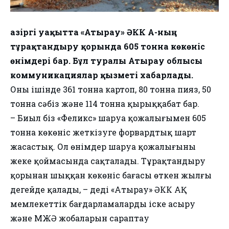
Қазіргі уақытта «Атырау» ӘКК АҚ-ның
тұрақтандыру қорында 605 тонна көкөніс
өнімдері бар. Бұл туралы Атырау облысы
коммуникациялар қызметі хабарлады.
Оның ішінде 361 тонна картоп, 80 тонна пияз, 50
тонна сәбіз және 114 тонна қырыққабат бар.
– Биыл біз «Феликс» шаруа қожалығымен 605
тонна көкөніс жеткізуге форвардтық шарт
жасастық. Ол өнімдер шаруа қожалығының
жеке қоймасында сақталады. Тұрақтандыру
қорынан шыққан көкөніс бағасы өткен жылғы
деңгейде қалады, – деді «Атырау» ӘКК АҚ
мемлекеттік бағдарламаларды іске асыру
және МЖӘ жобаларын сараптау