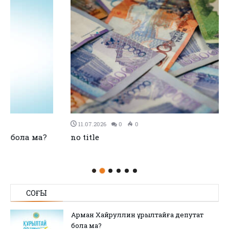
11.07.2026
0
0
no title
СОҢҒЫ
Арман Хайруллин Құрылтайға депутат
бола ма?