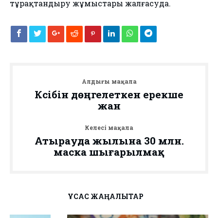
тұрақтандыру жұмыстары жалғасуда.
Алдыңғы мақала
Кәсібін дөңгелеткен ерекше
жан
Келесі мақала
Атырауда жылына 30 млн.
маска шығарылмақ
ҰҚСАС ЖАҢАЛЫҚТАР