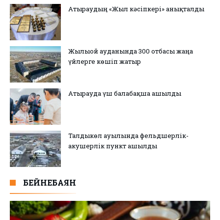
Атыраудың «Жыл кәсіпкері» анықталды
Жылыой ауданында 300 отбасы жаңа
үйлерге көшіп жатыр
Атырауда үш балабақша ашылды
Талдыкөл ауылында фельдшерлік-
акушерлік пункт ашылды
БЕЙНЕБАЯН