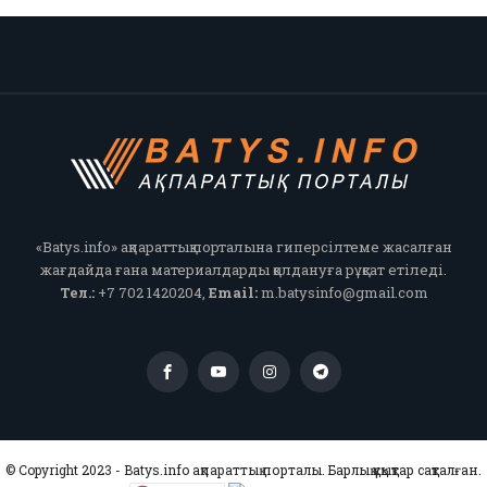
«Batys.info» ақпараттық порталына гиперсілтеме жасалған
жағдайда ғана материалдарды қолдануға рұқсат етіледі.
Тел.:
+7 702 1420204,
Email:
m.batysinfo@gmail.com
© Copyright 2023 - Batys.info ақпараттық порталы. Барлық құқықтар сақталған.