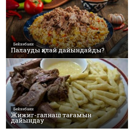
Бейнебаян
Палауды қалай дайындайды?
Бейнебаян
Жижиг-галнаш тағамын
дайындау