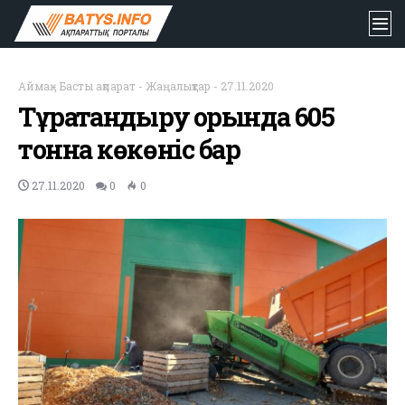
Аймақ
-
Басты ақпарат
-
Жаңалықтар
-
27.11.2020
Тұрақтандыру қорында 605
тонна көкөніс бар
27.11.2020
0
0