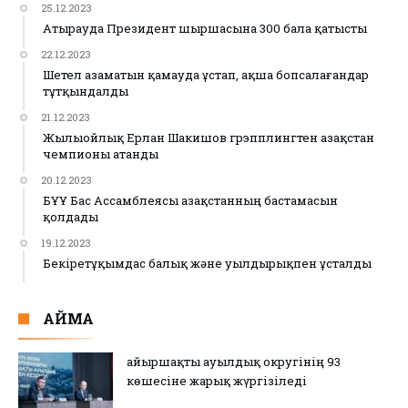
25.12.2023
Атырауда Президент шыршасына 300 бала қатысты
22.12.2023
Шетел азаматын қамауда ұстап, ақша бопсалағандар
тұтқындалды
21.12.2023
Жылыойлық Ерлан Шакишов грэпплингтен Қазақстан
чемпионы атанды
20.12.2023
БҰҰ Бас Ассамблеясы Қазақстанның бастамасын
қолдады
19.12.2023
Бекіретұқымдас балық және уылдырықпен ұсталды
АЙМАҚ
Қайыршақты ауылдық округінің 93
көшесіне жарық жүргізіледі