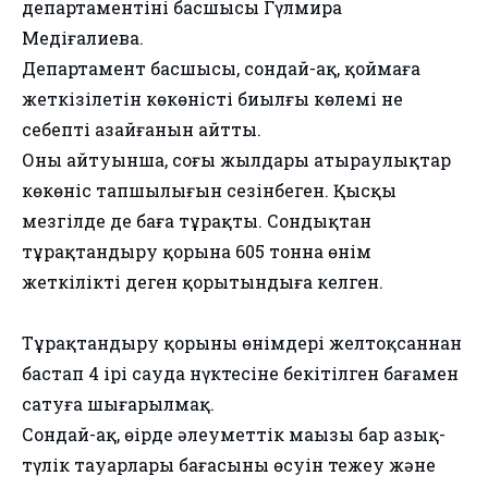
департаментінің басшысы Гүлмира
Меңдіғалиева.
Департамент басшысы, сондай-ақ, қоймаға
жеткізілетін көкөністің биылғы көлемі не
себепті азайғанын айтты.
Оның айтуынша, соңғы жылдары атыраулықтар
көкөніс тапшылығын сезінбеген. Қысқы
мезгілде де баға тұрақты. Сондықтан
тұрақтандыру қорына 605 тонна өнім
жеткілікті деген қорытындыға келген.
⠀
Тұрақтандыру қорының өнімдері желтоқсаннан
бастап 4 ірі сауда нүктесіне бекітілген бағамен
сатуға шығарылмақ.
Сондай-ақ, өңірде әлеуметтік маңызы бар азық-
түлік тауарлары бағасының өсуін тежеу және