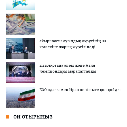
Қайыршақты ауылдық округінің 93
көшесіне жарық жүргізіледі
Қызылқоғада әлем және Азия
чемпиондары марапатталды
ЕЭО одағы мен Иран келісімге қол қойды
ОҚИ ОТЫРЫҢЫЗ