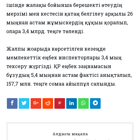
ішінде жалақы бойынша берешекті өтеудің
мерзімі мен кестесін қатаң белгілеу арқылы 26
мыңнан астам жұмыскердің құқығы қорғалып,
оларға 3,4 млрд. теңге төленді.
Жалпы жоғарыда көрсетілген кезеңде
мемлекеттік еңбек инспекторлары 3,4 мың
тексеру жүргізді. ҚР еңбек заңнамасын
бұзудың 5,4 мыңнан астам фактісі анықталып,
157,7 млн. теңге сомаға айыппұл салынды.
Алдыңғы мақала