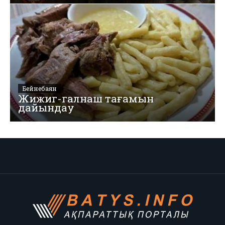
Бейнебаян
Жижиг-галнаш тағамын
дайындау