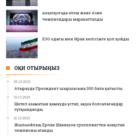
Қызылқоғада әлем және Азия
чемпиондары марапатталды
ЕЭО одағы мен Иран келісімге қол қойды
ОҚИ ОТЫРЫҢЫЗ
25.12.2023
Атырауда Президент шыршасына 300 бала қатысты
22.12.2023
Шетел азаматын қамауда ұстап, ақша бопсалағандар
тұтқындалды
21.12.2023
Жылыойлық Ерлан Шакишов грэпплингтен Қазақстан
чемпионы атанды