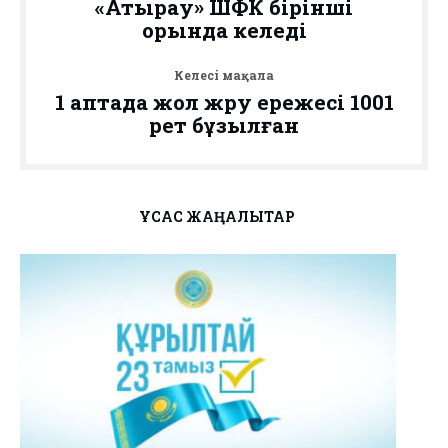
«Атырау» ШФК бірінші
орында келеді
Келесі мақала
1 аптада жол жүру ережесі 1001
рет бұзылған
ҰҚСАС ЖАҢАЛЫҚТАР