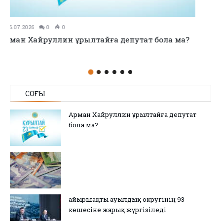
11.07.2026
0
0
no title
СОҢҒЫ
Арман Хайруллин Құрылтайға депутат
бола ма?
Қайыршақты ауылдық округінің 93
көшесіне жарық жүргізіледі