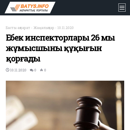
Басты ақпарат
-
Жаңалықтар
-
10.11.2020
Еңбек инспекторлары 26 мың
жұмысшының құқығын
қорғады
10.11.2020
0
0