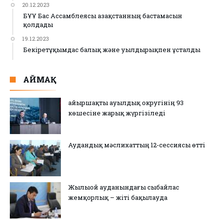
20.12.2023
БҰҰ Бас Ассамблеясы Қазақстанның бастамасын
қолдады
19.12.2023
Бекіретұқымдас балық және уылдырықпен ұсталды
АЙМАҚ
Қайыршақты ауылдық округінің 93
көшесіне жарық жүргізіледі
Аудандық мәслихаттың 12-сессиясы өтті
Жылыой ауданындағы сыбайлас
жемқорлық – жіті бақылауда