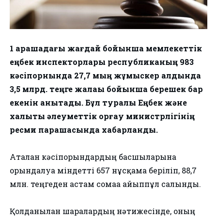
1 қарашадағы жағдай бойынша мемлекеттік
еңбек инспекторлары республиканың 983
кәсіпорнында 27,7 мың жұмыскер алдында
3,5 млрд. теңге жалақы бойынша берешек бар
екенін анықтады. Бұл туралы Еңбек және
халықты әлеуметтік қорғау министрлігінің
ресми парақшасында хабарланды.
Аталған кәсіпорындардың басшыларына
орындалуға міндетті 657 нұсқама беріліп, 88,7
млн. теңгеден астам сомаға айыппұл салынды.
Қолданылған шаралардың нәтижесінде, оның