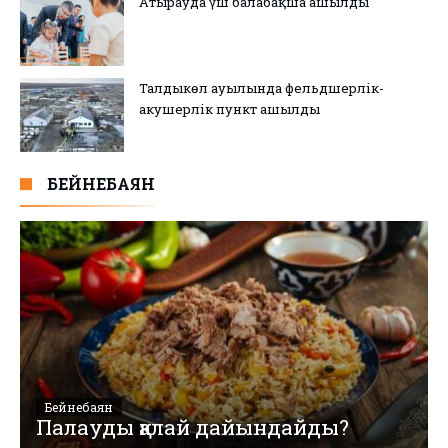
Атырауда үш балабақша ашылды
Талдыкөл ауылында фельдшерлік-
акушерлік пункт ашылды
БЕЙНЕБАЯН
Бейнебаян
Палауды қалай дайындайды?