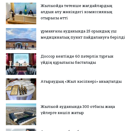
Жылыойда төтенше жағдайлардың
алдын алу жөніндегі комиссияның
отырысы өтті
Құрманғазы ауданында 25 орындық үш
медициналық пункт пайдалануға берілді
Доссор кентінде 60 пәтерлік тұрғын
үйдің құрылысы басталады
Атыраудың «Жыл кәсіпкері» анықталды
Жылыой ауданында 300 отбасы жаңа
үйлерге көшіп жатыр