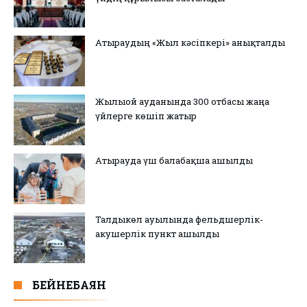
Атыраудың «Жыл кәсіпкері» анықталды
Жылыой ауданында 300 отбасы жаңа
үйлерге көшіп жатыр
Атырауда үш балабақша ашылды
Талдыкөл ауылында фельдшерлік-
акушерлік пункт ашылды
БЕЙНЕБАЯН