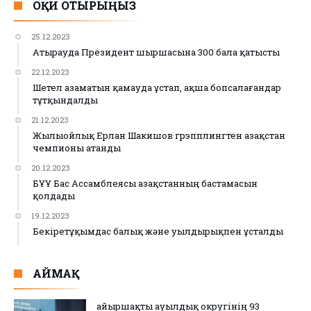
ОҚИ ОТЫРЫҢЫЗ
25.12.2023
Атырауда Президент шыршасына 300 бала қатысты
22.12.2023
Шетел азаматын қамауда ұстап, ақша бопсалағандар
тұтқындалды
21.12.2023
Жылыойлық Ерлан Шакишов грэпплингтен Қазақстан
чемпионы атанды
20.12.2023
БҰҰ Бас Ассамблеясы Қазақстанның бастамасын
қолдады
19.12.2023
Бекіретұқымдас балық және уылдырықпен ұсталды
АЙМАҚ
Қайыршақты ауылдық округінің 93