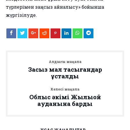
түрлерімен заңсыз айналысу» бойынша
жүргізілуде.
Алдыңғы мақала
Заңсыз мал тасығандар
ұсталды
Келесі мақала
Облыс әкімі Жылыой
ауданына барды