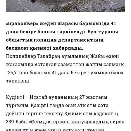
«Браконьер» жедел шарасы барысында 41
дана бекіре балығы тәркіленді. Бұл туралы
облыстық полиция департаментінің
баспасөз қызметі хабарлады.
Полицейлер Талқайраң ауылының Жайық өзені
жағасында ұсталған азаматтан жалпы салмағы
136,7 келі болатын 41 дана бекіре тұқымдас балық
тәркіледі.
Күдікті – Исатай ауданының 27 жастағы
тұрғыны. Қазіргі таңда оған қатысты сотқа
дейінгі тергеп-тексеру Қылмыстық кодекстің
339-бабы «Өсімдіктер мен жануарлардың сирек
кездесетін және құрып кету қаупі төнген