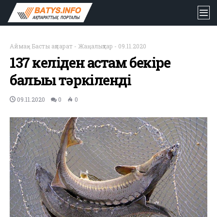
Аймақ
-
Басты ақпарат
-
Жаңалықтар
-
09.11.2020
137 келіден астам бекіре
балығы тәркіленді
09.11.2020
0
0