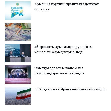
Арман Хайруллин Құрылтайға депутат
бола ма?
Қайыршақты ауылдық округінің 93
көшесіне жарық жүргізіледі
Қызылқоғада әлем және Азия
чемпиондары марапатталды
ЕЭО одағы мен Иран келісімге қол қойды