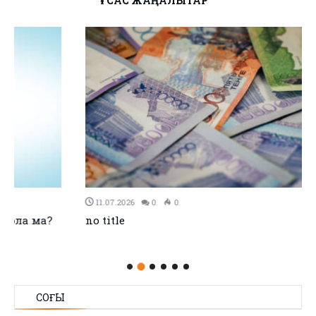
ҰҚСАС ЖАҢАЛЫҚТАР
11.07.2026
0
0
no title
СОҢҒЫ