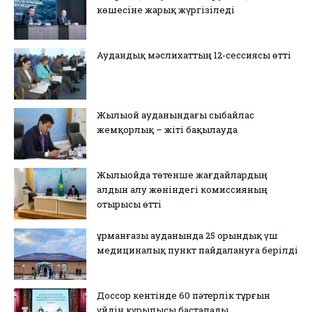
көшесіне жарық жүргізіледі
Аудандық мәслихаттың 12-сессиясы өтті
Жылыой ауданындағы сыбайлас
жемқорлық – жіті бақылауда
Жылыойда төтенше жағдайлардың
алдын алу жөніндегі комиссияның
отырысы өтті
Құрманғазы ауданында 25 орындық үш
медициналық пункт пайдалануға берілді
Доссор кентінде 60 пәтерлік тұрғын
үйдің құрылысы басталады