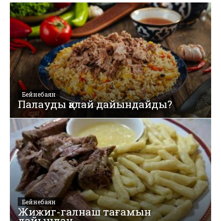
Бейнебаян
Палауды қалай дайындайды?
Бейнебаян
Жижиг-галнаш тағамын
дайындау