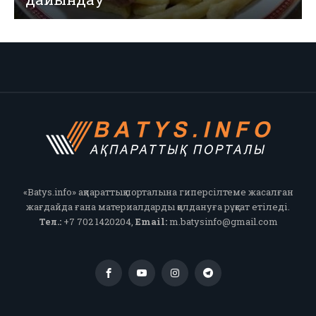
«Batys.info» ақпараттық порталына гиперсілтеме жасалған
жағдайда ғана материалдарды қолдануға рұқсат етіледі.
Тел.:
+7 702 1420204,
Email:
m.batysinfo@gmail.com