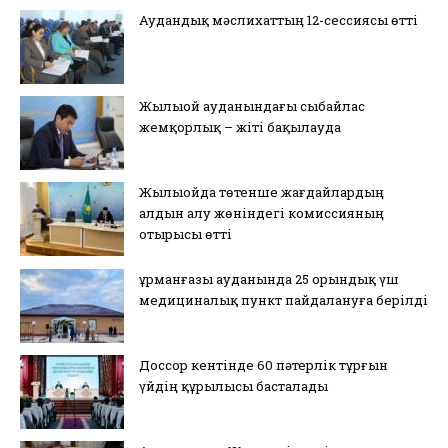
Аудандық мәслихаттың 12-сессиясы өтті
Жылыой ауданындағы сыбайлас
жемқорлық – жіті бақылауда
Жылыойда төтенше жағдайлардың
алдын алу жөніндегі комиссияның
отырысы өтті
Құрманғазы ауданында 25 орындық үш
медициналық пункт пайдалануға берілді
Доссор кентінде 60 пәтерлік тұрғын
үйдің құрылысы басталады