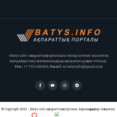
«Batys.info» ақпараттық порталына гиперсілтеме жасалған
жағдайда ғана материалдарды қолдануға рұқсат етіледі.
Тел.:
+7 702 1420204,
Email:
m.batysinfo@gmail.com
© Copyright 2023 - Batys.info ақпараттық порталы. Барлық құқықтар сақталған.