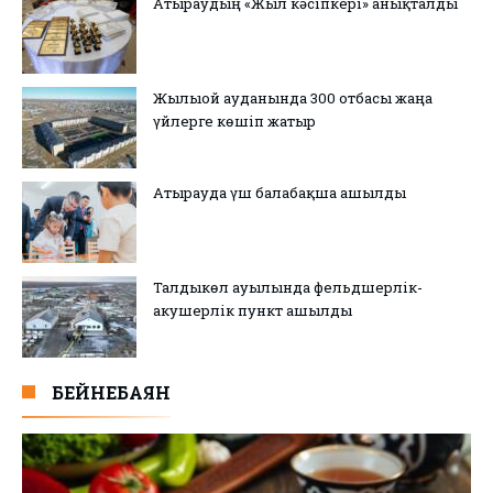
Атыраудың «Жыл кәсіпкері» анықталды
Жылыой ауданында 300 отбасы жаңа
үйлерге көшіп жатыр
Атырауда үш балабақша ашылды
Талдыкөл ауылында фельдшерлік-
акушерлік пункт ашылды
БЕЙНЕБАЯН