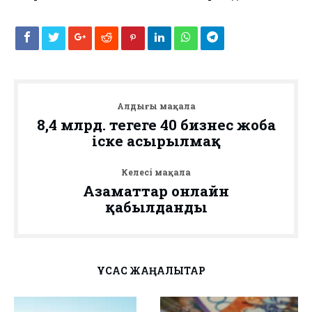
Алдыңғы мақала
8,4 млрд. теңгеге 40 бизнес жоба
іске асырылмақ
Келесі мақала
Азаматтар онлайн
қабылданды
ҰҚСАС ЖАҢАЛЫҚТАР