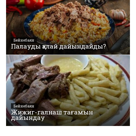
Бейнебаян
Палауды қалай дайындайды?
Бейнебаян
Жижиг-галнаш тағамын
дайындау