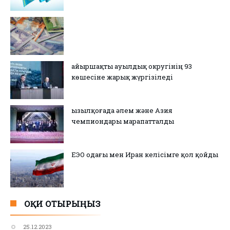
Қайыршақты ауылдық округінің 93
көшесіне жарық жүргізіледі
Қызылқоғада әлем және Азия
чемпиондары марапатталды
ЕЭО одағы мен Иран келісімге қол қойды
ОҚИ ОТЫРЫҢЫЗ
25.12.2023