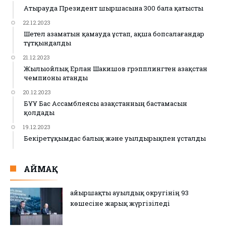
Атырауда Президент шыршасына 300 бала қатысты
22.12.2023
Шетел азаматын қамауда ұстап, ақша бопсалағандар
тұтқындалды
21.12.2023
Жылыойлық Ерлан Шакишов грэпплингтен Қазақстан
чемпионы атанды
20.12.2023
БҰҰ Бас Ассамблеясы Қазақстанның бастамасын
қолдады
19.12.2023
Бекіретұқымдас балық және уылдырықпен ұсталды
АЙМАҚ
Қайыршақты ауылдық округінің 93
көшесіне жарық жүргізіледі