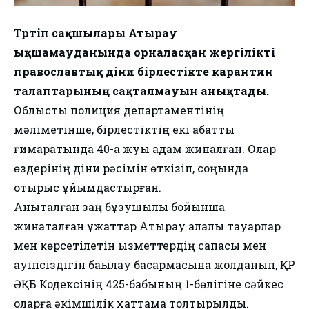
Тәртіп сақшылары Атырау
ықшамауданында орналасқан жергілікті
православтық діни бірлестікте карантин
талаптарының сақталмауын анықтады.
Облыстық полиция департаментінің
мәліметінше, бірлестіктің екі қабатты
ғимаратында 40-қа жуық адам жиналған. Олар
өздерінің діни рәсімін өткізіп, соңында
отырыс ұйымдастырған.
Анықталған заң бұзушылық бойынша
жинақталған құжаттар Атырау қалалық тауарлар
мен көрсетілетін қызметтердің сапасы мен
қауіпсіздігін бақылау басқармасына жолданып, ҚР
ӘҚБ Кодексінің 425-бабының 1-бөлігіне сәйкес
оларға әкімшілік хаттама толтырылды.