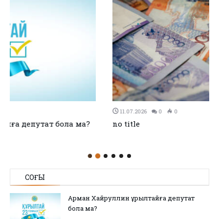
11.07.2026
0
0
no title
СОҢҒЫ
Арман Хайруллин Құрылтайға депутат
бола ма?