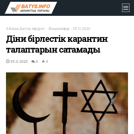
Аймақ
-
Басты ақпарат
-
Жаңалықтар
-
05.11.2020
Діни бірлестік карантин
талаптарын сақтамады
05.11.2020
0
0