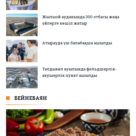
Жылыой ауданында 300 отбасы жаңа
үйлерге көшіп жатыр
Атырауда үш балабақша ашылды
Талдыкөл ауылында фельдшерлік-
акушерлік пункт ашылды
БЕЙНЕБАЯН