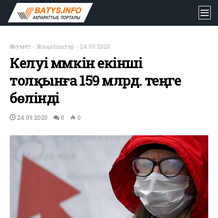
Әлеумет
-
Жаңалықтар
-
24.09.2020
Келуі мүмкін екінші
толқынға 159 млрд. теңге
бөлінді
24.09.2020
0
0