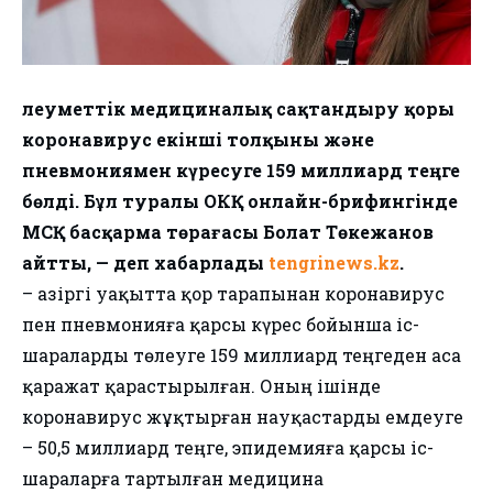
Әлеуметтік медициналық сақтандыру қоры
коронавирус екінші толқыны және
пневмониямен күресуге 159 миллиард теңге
бөлді. Бұл туралы ОКҚ онлайн-брифингінде
ӘМСҚ басқарма төрағасы Болат Төкежанов
айтты, — деп хабарлады
tengrinews.kz
.
– Қазіргі уақытта қор тарапынан коронавирус
пен пневмонияға қарсы күрес бойынша іс-
шараларды төлеуге 159 миллиард теңгеден аса
қаражат қарастырылған. Оның ішінде
коронавирус жұқтырған науқастарды емдеуге
– 50,5 миллиард теңге, эпидемияға қарсы іс-
шараларға тартылған медицина