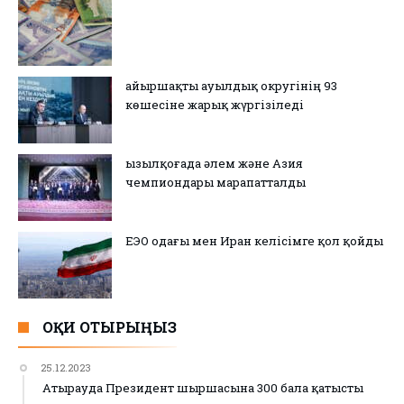
Қайыршақты ауылдық округінің 93
көшесіне жарық жүргізіледі
Қызылқоғада әлем және Азия
чемпиондары марапатталды
ЕЭО одағы мен Иран келісімге қол қойды
ОҚИ ОТЫРЫҢЫЗ
25.12.2023
Атырауда Президент шыршасына 300 бала қатысты