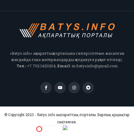
«Batys.info» ақпараттық порталына гиперсілтеме жасалған
жағдайда ғана материалдарды қолдануға рұқсат етіледі.
Тел.:
+7 702 1420204,
Email:
m.batysinfo@gmail.com
© Copyright 2023 - Batys.info ақпараттық порталы. Барлық құқықтар
сақталған.