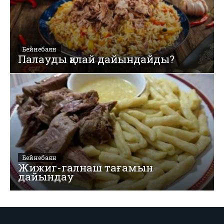
Бейнебаян
Палауды қалай дайындайды?
Бейнебаян
Жижиг-галнаш тағамын
дайындау