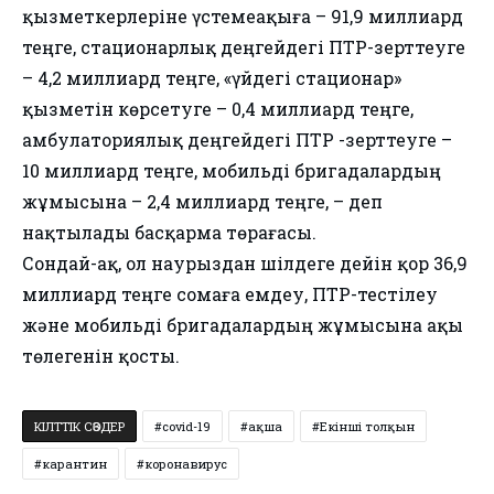
қызметкерлеріне үстемеақыға – 91,9 миллиард
теңге, стационарлық деңгейдегі ПТР-зерттеуге
– 4,2 миллиард теңге, «үйдегі стационар»
қызметін көрсетуге – 0,4 миллиард теңге,
амбулаториялық деңгейдегі ПТР -зерттеуге –
10 миллиард теңге, мобильді бригадалардың
жұмысына – 2,4 миллиард теңге, – деп
нақтылады басқарма төрағасы.
Сондай-ақ, ол наурыздан шілдеге дейін қор 36,9
миллиард теңге сомаға емдеу, ПТР-тестілеу
және мобильді бригадалардың жұмысына ақы
төлегенін қосты.
КІЛТТІК СӨЗДЕР
covid-19
ақша
Екінші толқын
карантин
коронавирус