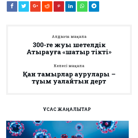
Алдыңғы мақала
300-ге жуық шетелдік
Атырауға «шатыр тікті»
Келесі мақала
Қан тамырлар аурулары –
тұқым қуалайтын дерт
ҰҚСАС ЖАҢАЛЫҚТАР