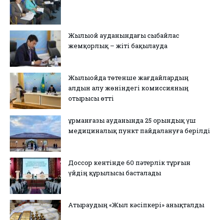
Жылыой ауданындағы сыбайлас
жемқорлық – жіті бақылауда
Жылыойда төтенше жағдайлардың
алдын алу жөніндегі комиссияның
отырысы өтті
Құрманғазы ауданында 25 орындық үш
медициналық пункт пайдалануға берілді
Доссор кентінде 60 пәтерлік тұрғын
үйдің құрылысы басталады
Атыраудың «Жыл кәсіпкері» анықталды