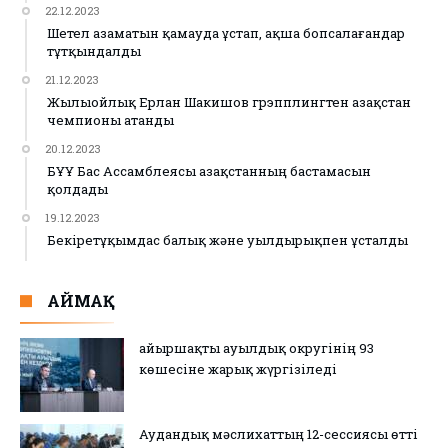
22.12.2023
Шетел азаматын қамауда ұстап, ақша бопсалағандар
тұтқындалды
21.12.2023
Жылыойлық Ерлан Шакишов грэпплингтен Қазақстан
чемпионы атанды
20.12.2023
БҰҰ Бас Ассамблеясы Қазақстанның бастамасын
қолдады
19.12.2023
Бекіретұқымдас балық және уылдырықпен ұсталды
АЙМАҚ
Қайыршақты ауылдық округінің 93
көшесіне жарық жүргізіледі
Аудандық мәслихаттың 12-сессиясы өтті