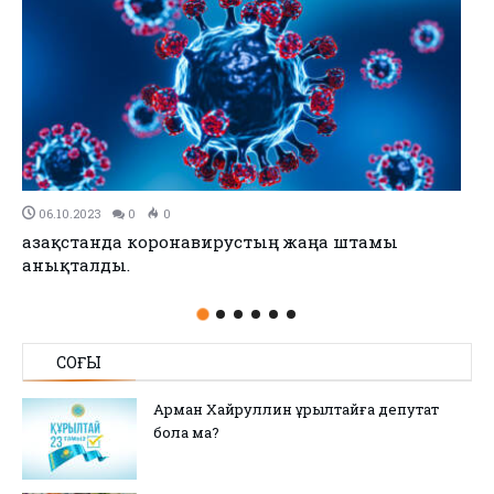
21.05.2021
0
0
Атырау облыстық Бас мемлекеттік
санитариялық дәрігері жаңа Қаулы жариялады
СОҢҒЫ
Арман Хайруллин Құрылтайға депутат
бола ма?