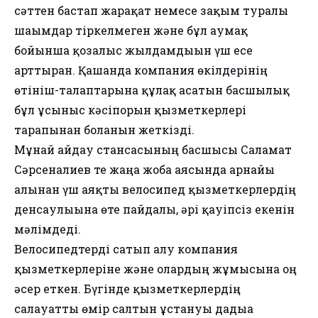
сәттен бастап жарақат немесе зақым туралы
шағымдар тіркелмеген және бұл аумақ
бойынша қозғалыс жылдамдығын үш есе
арттырған. Қашанда компания өкілдерінің
өтініш-талаптарына құлақ асатын басшылық
бұл ұсыныс кәсіпорын қызметкерлері
тарапынан болғанын жеткізді.
Мұнай айдау стансасының басшысы Саламат
Сәрсенғалиев те жаңа жоба аясында арнайы
алынған үш аяқты велосипед қызметкерлердің
денсаулығына өте пайдалы, әрі қауіпсіз екенін
мәлімдеді.
Велосипедтерді сатып алу компания
қызметкерлеріне және олардың жұмысына оң
әсер еткен. Бүгінде қызметкерлердің
салауатты өмір салтын ұстануы дағдыға