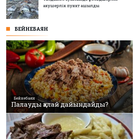
акушерлік пункт ашылды
БЕЙНЕБАЯН
Бейнебаян
Палауды қалай дайындайды?