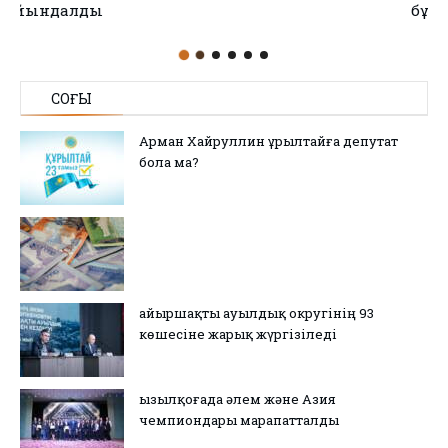
бұзушылық анықталады
СОҢҒЫ
Арман Хайруллин Құрылтайға депутат
бола ма?
Қайыршақты ауылдық округінің 93
көшесіне жарық жүргізіледі
Қызылқоғада әлем және Азия
чемпиондары марапатталды