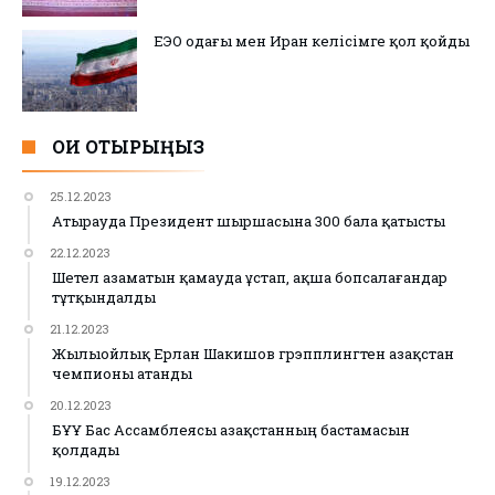
ЕЭО одағы мен Иран келісімге қол қойды
ОҚИ ОТЫРЫҢЫЗ
25.12.2023
Атырауда Президент шыршасына 300 бала қатысты
22.12.2023
Шетел азаматын қамауда ұстап, ақша бопсалағандар
тұтқындалды
21.12.2023
Жылыойлық Ерлан Шакишов грэпплингтен Қазақстан
чемпионы атанды
20.12.2023
БҰҰ Бас Ассамблеясы Қазақстанның бастамасын
қолдады
19.12.2023