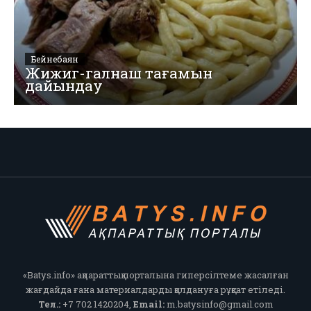
Бейнебаян
Жижиг-галнаш тағамын
дайындау
«Batys.info» ақпараттық порталына гиперсілтеме жасалған
жағдайда ғана материалдарды қолдануға рұқсат етіледі.
Тел.:
+7 702 1420204,
Email:
m.batysinfo@gmail.com