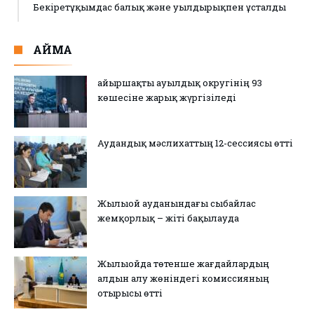
Бекіретұқымдас балық және уылдырықпен ұсталды
АЙМАҚ
Қайыршақты ауылдық округінің 93
көшесіне жарық жүргізіледі
Аудандық мәслихаттың 12-сессиясы өтті
Жылыой ауданындағы сыбайлас
жемқорлық – жіті бақылауда
Жылыойда төтенше жағдайлардың
алдын алу жөніндегі комиссияның
отырысы өтті