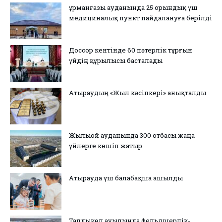
Құрманғазы ауданында 25 орындық үш
медициналық пункт пайдалануға берілді
Доссор кентінде 60 пәтерлік тұрғын
үйдің құрылысы басталады
Атыраудың «Жыл кәсіпкері» анықталды
Жылыой ауданында 300 отбасы жаңа
үйлерге көшіп жатыр
Атырауда үш балабақша ашылды
Талдыкөл ауылында фельдшерлік-