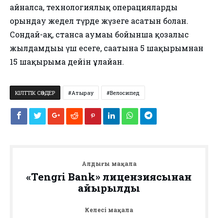
айналса, технологиялық операцияларды
орындау жедел түрде жүзеге асатын болған.
Сондай-ақ, станса аумағы бойынша қозғалыс
жылдамдығы үш есеге, сағатына 5 шақырымнан
15 шақырымға дейін ұлғайған.
КІЛТТІК СӨЗДЕР
Атырау
Велосипед
Алдыңғы мақала
«Tengri Bank» лицензиясынан
айырылды
Келесі мақала