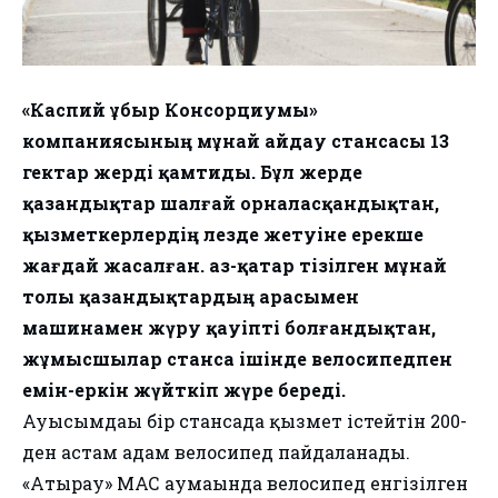
«Каспий Құбыр Консорциумы»
компаниясының мұнай айдау стансасы 13
гектар жерді қамтиды. Бұл жерде
қазандықтар шалғай орналасқандықтан,
қызметкерлердің лезде жетуіне ерекше
жағдай жасалған. Қаз-қатар тізілген мұнай
толы қазандықтардың арасымен
машинамен жүру қауіпті болғандықтан,
жұмысшылар станса ішінде велосипедпен
емін-еркін жүйткіп жүре береді.
Ауысымдағы бір стансада қызмет істейтін 200-
ден астам адам велосипед пайдаланады.
«Атырау» МАС аумағында велосипед енгізілген