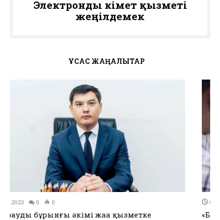
Электронды үкімет қызметі
жеңілдемек
ҰҚСАС ЖАҢАЛЫҚТАР
01.11.2023
0
0
«Белсенді азаматтар» чаты арқылы күніне 15 заң