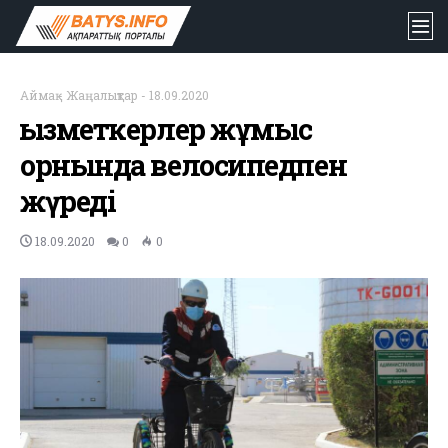
Аймақ
-
Жаңалықтар
-
18.09.2020
Қызметкерлер жұмыс
орнында велосипедпен
жүреді
18.09.2020
0
0