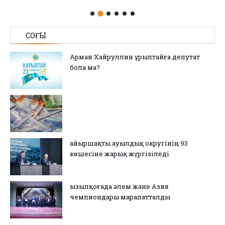
СОҢҒЫ
Арман Хайруллин Құрылтайға депутат
бола ма?
Қайыршақты ауылдық округінің 93
көшесіне жарық жүргізіледі
Қызылқоғада әлем және Азия
чемпиондары марапатталды