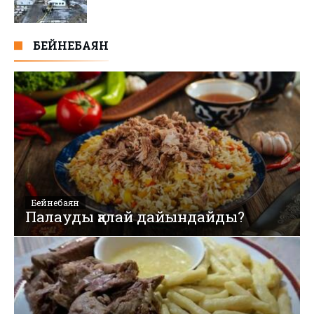
БЕЙНЕБАЯН
Бейнебаян
Палауды қалай дайындайды?