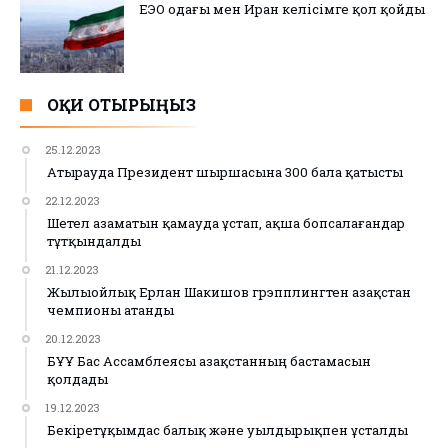
ЕЭО одағы мен Иран келісімге қол қойды
ОҚИ ОТЫРЫҢЫЗ
25.12.2023
Атырауда Президент шыршасына 300 бала қатысты
22.12.2023
Шетел азаматын қамауда ұстап, ақша бопсалағандар
тұтқындалды
21.12.2023
Жылыойлық Ерлан Шакишов грэпплингтен Қазақстан
чемпионы атанды
20.12.2023
БҰҰ Бас Ассамблеясы Қазақстанның бастамасын
қолдады
19.12.2023
Бекіретұқымдас балық және уылдырықпен ұсталды