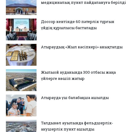
медициналық пункт пайдалануға берілді
Доссор кентінде 60 пәтерлік тұрғын
үйдің құрылысы басталады
Атыраудың «Жыл кәсіпкері» анықталды
Жылыой ауданында 300 отбасы жаңа
үйлерге көшіп жатыр
Атырауда үш балабақша ашылды
Талдыкөл ауылында фельдшерлік-
акушерлік пункт ашылды