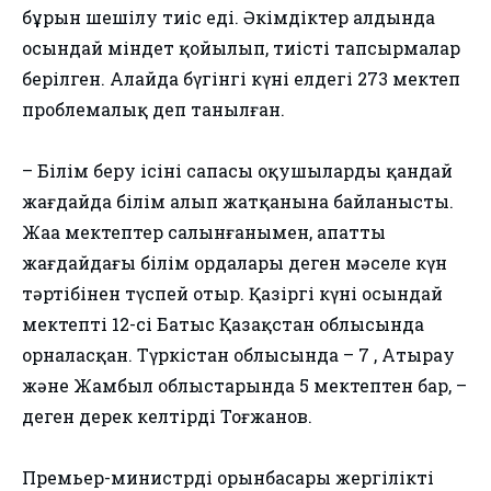
бұрын шешілу тиіс еді. Әкімдіктер алдында
осындай міндет қойылып, тиісті тапсырмалар
берілген. Алайда бүгінгі күні елдегі 273 мектеп
проблемалық деп танылған.
– Білім беру ісінің сапасы оқушылардың қандай
жағдайда білім алып жатқанына байланысты.
Жаңа мектептер салынғанымен, апатты
жағдайдағы білім ордалары деген мәселе күн
тәртібінен түспей отыр. Қазіргі күні осындай
мектептің 12-сі Батыс Қазақстан облысында
орналасқан. Түркістан облысында – 7 , Атырау
және Жамбыл облыстарында 5 мектептен бар, –
деген дерек келтірді Тоғжанов.
Премьер-министрдің орынбасары жергілікті