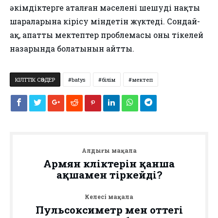
әкімдіктерге аталған мәселені шешудің нақты
шараларына кірісу міндетін жүктеді. Сондай-
ақ, апатты мектептер проблемасы оның тікелей
назарында болатынын айтты.
КІЛТТІК СӨЗДЕР
batys
білім
мектеп
Алдыңғы мақала
Армян көліктерін қанша
ақшамен тіркейді?
Келесі мақала
Пульсоксиметр мен оттегі