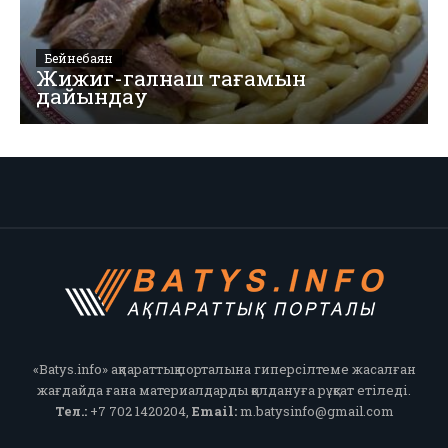
Бейнебаян
Жижиг-галнаш тағамын
дайындау
«Batys.info» ақпараттық порталына гиперсілтеме жасалған
жағдайда ғана материалдарды қолдануға рұқсат етіледі.
Тел.:
+7 702 1420204,
Email:
m.batysinfo@gmail.com