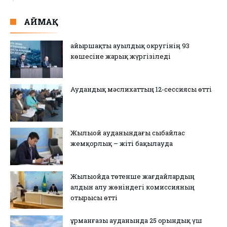
АЙМАҚ
Қайыршақты ауылдық округінің 93
көшесіне жарық жүргізіледі
Аудандық мәслихаттың 12-сессиясы өтті
Жылыой ауданындағы сыбайлас
жемқорлық – жіті бақылауда
Жылыойда төтенше жағдайлардың
алдын алу жөніндегі комиссияның
отырысы өтті
Құрманғазы ауданында 25 орындық үш