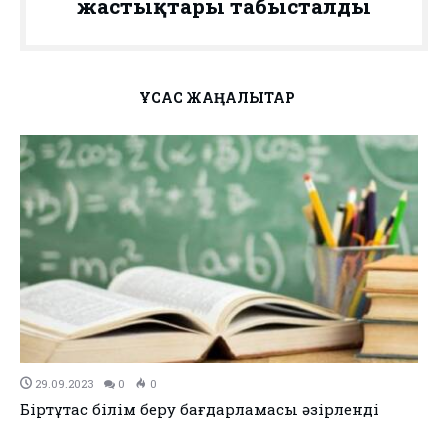
жастықтары табысталды
ҰҚСАС ЖАҢАЛЫҚТАР
29.09.2023
0
0
Біртұтас білім беру бағдарламасы әзірленді