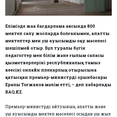
Елімізде жаңа бағдарлама аясында 800
мектеп салу жоспарда болғанымен, апатты
мектептер мен үш ауысымды оқу мәселесі
шешілмей отыр. Бұл туралы бүгін
педагогтер мен білім және ғылым саласы
қызметкерлерінің республикалық тамыз
кеңесінің онлайн пленарлық отырысына
қатысқан премьер-министрдің орынбасары
Ералы Тоғжанов мәлім етті, – деп хабарлады
BAQ.KZ.
Премьер-министрдің айтуынша, апатты және
үш ауысымды мектеп мәселесі осыдан үш жыл