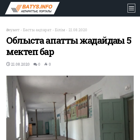
Әлеумет
-
Басты ақпарат
-
Білім
-
21.08.2020
Облыста апатты жағдайдағы 5
мектеп бар
21.08.2020
0
0