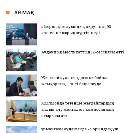
АЙМАҚ
Қайыршақты ауылдық округінің 93
көшесіне жарық жүргізіледі
Аудандық мәслихаттың 12-сессиясы өтті
Жылыой ауданындағы сыбайлас
жемқорлық – жіті бақылауда
Жылыойда төтенше жағдайлардың
алдын алу жөніндегі комиссияның
отырысы өтті
Құрманғазы ауданында 25 орындық үш