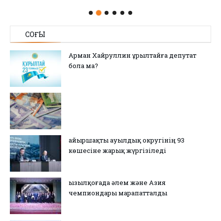
СОҢҒЫ
Арман Хайруллин Құрылтайға депутат
бола ма?
Қайыршақты ауылдық округінің 93
көшесіне жарық жүргізіледі
Қызылқоғада әлем және Азия
чемпиондары марапатталды