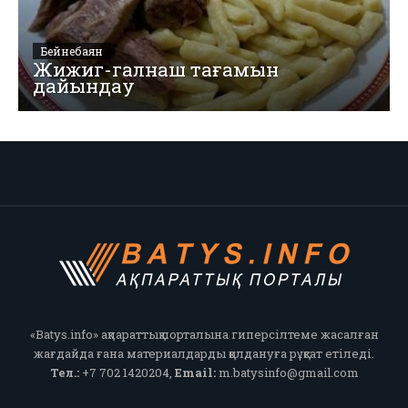
Бейнебаян
Жижиг-галнаш тағамын
дайындау
«Batys.info» ақпараттық порталына гиперсілтеме жасалған
жағдайда ғана материалдарды қолдануға рұқсат етіледі.
Тел.:
+7 702 1420204,
Email:
m.batysinfo@gmail.com