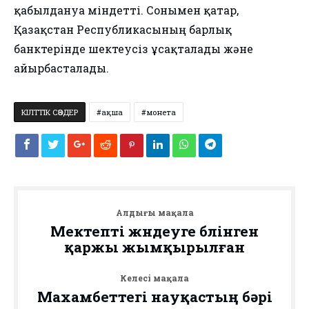
қабылдануға міндетті. Сонымен қатар,
Қазақстан Республикасының барлық
банктерінде шектеусіз ұсақталады және
айырбасталады.
КІЛТТІК СӨЗДЕР
ақша
монета
Алдыңғы мақала
Мектепті жөндеуге бөлінген
қаржы жымқырылған
Келесі мақала
Махамбеттегі науқастың бәрі