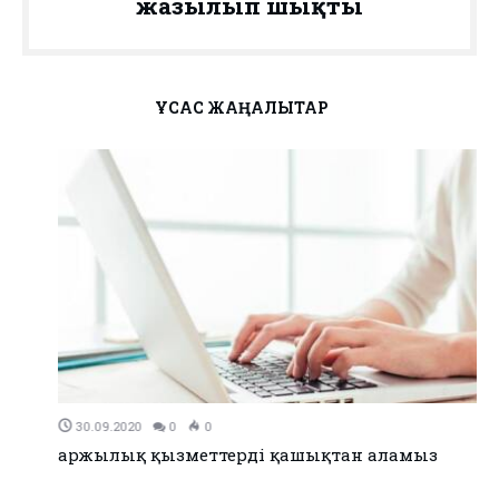
жазылып шықты
ҰҚСАС ЖАҢАЛЫҚТАР
30.09.2020
0
0
Қаржылық қызметтерді қашықтан аламыз