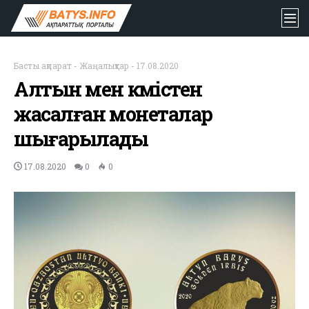
Басты ақпарат
-
Жаңалықтар
-
17.08.2020
Алтын мен күмістен
жасалған монеталар
шығарылады
17.08.2020
0
0