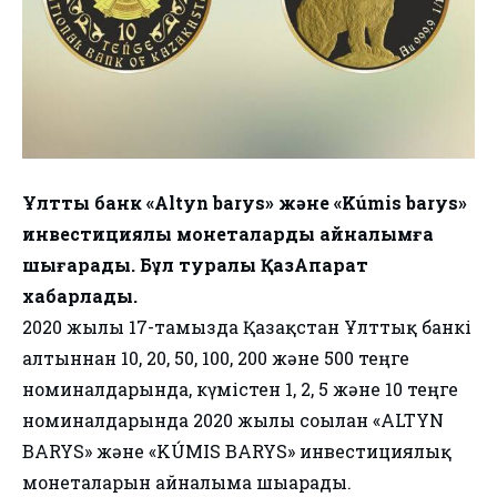
Ұлттық банк «Altyn barys» және «Kúmis barys»
инвестициялық монеталарды айналымға
шығарады. Бұл туралы ҚазАқпарат
хабарлады.
2020 жылғы 17-тамызда Қазақстан Ұлттық банкі
алтыннан 10, 20, 50, 100, 200 және 500 теңге
номиналдарында, күмістен 1, 2, 5 және 10 теңге
номиналдарында 2020 жылы соғылған «ALTYN
BARYS» және «KÚMIS BARYS» инвестициялық
монеталарын айналымға шығарады.