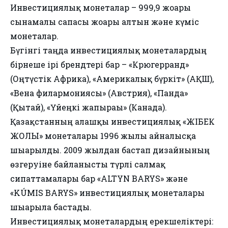
Инвестициялық монеталар – 999,9 жоғары
сынамалы сапасы жоғары алтын және күміс
монеталар.
Бүгінгі таңда инвестициялық монеталардың
бірнеше ірі брендтері бар – «Крюгерранд»
(Оңтүстік Африка), «Америкалық бүркіт» (АҚШ),
«Вена филармониясы» (Австрия), «Панда»
(Қытай), «Үйеңкі жапырағы» (Канада).
Қазақстанның алғашқы инвестициялық «ЖІБЕК
ЖОЛЫ» монеталары 1996 жылы айналысқа
шығарылды. 2009 жылдан бастап дизайнының
өзгеруіне байланысты түрлі салмақ
сипаттамалары бар «ALTYN BARYS» және
«KÚMIS BARYS» инвестициялық монеталары
шығарыла бастады.
Инвестициялық монеталардың ерекшеліктері: