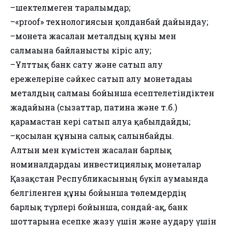
–шектелмеген таралымдар;
–«proof» технологиясын қолданбай дайындау;
–монета жасалған металдың құны мен
салмағына байланысты кіріс алу;
–Ұлттық банк сату және сатып алу
ережелеріне сәйкес сатып алу монетадағы
металдың салмағы бойынша есептелетіндіктен
жағдайына (сызаттар, патина және т.б.)
қарамастан кері сатып алуға қабылдайды;
–қосылған құнына салық салынбайды.
Алтын мен күмістен жасалған барлық
номиналдардағы инвестициялық монеталар
Қазақстан Республикасының бүкіл аумағында
белгіленген құны бойынша төлемдердің
барлық түрлері бойынша, сондай-ақ, банк
шоттарына есепке жазу үшін және аудару үшін