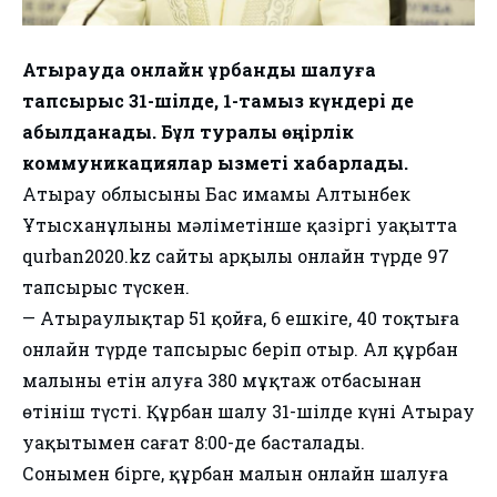
Атырауда онлайн құрбандық шалуға
тапсырыс 31-шілде, 1-тамыз күндері де
қабылданады. Бұл туралы өңірлік
коммуникациялар қызметі хабарлады.
Атырау облысының Бас имамы Алтынбек
Ұтысханұлының мәліметінше қазіргі уақытта
qurban2020.kz сайты арқылы онлайн түрде 97
тапсырыс түскен.
— Атыраулықтар 51 қойға, 6 ешкіге, 40 тоқтыға
онлайн түрде тапсырыс беріп отыр. Ал құрбан
малының етін алуға 380 мұқтаж отбасынан
өтініш түсті. Құрбан шалу 31-шілде күні Атырау
уақытымен сағат 8:00-де басталады.
Сонымен бірге, құрбан малын онлайн шалуға