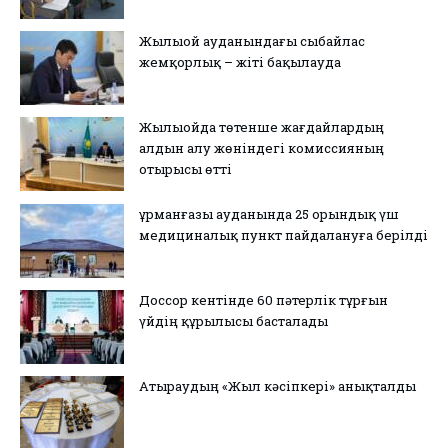
Жылыой ауданындағы сыбайлас
жемқорлық – жіті бақылауда
Жылыойда төтенше жағдайлардың
алдын алу жөніндегі комиссияның
отырысы өтті
Құрманғазы ауданында 25 орындық үш
медициналық пункт пайдалануға берілді
Доссор кентінде 60 пәтерлік тұрғын
үйдің құрылысы басталады
Атыраудың «Жыл кәсіпкері» анықталды