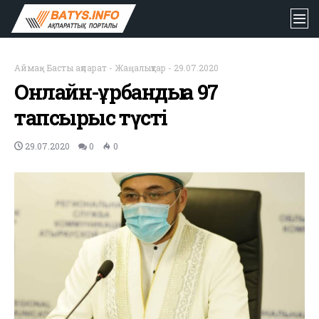
Аймақ
-
Басты ақпарат
-
Жаңалықтар
-
29.07.2020
Онлайн-құрбандыққа 97
тапсырыс түсті
29.07.2020
0
0