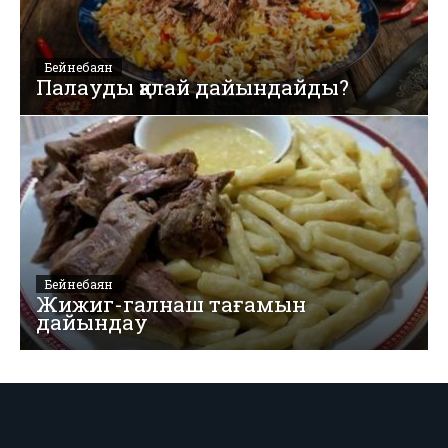
Бейнебаян
Палауды қалай дайындайды?
Бейнебаян
Жижиг-галнаш тағамын
дайындау