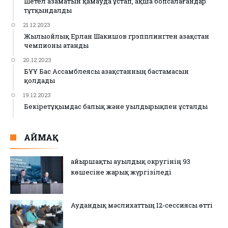
Шетел азаматын қамауда ұстап, ақша бопсалағандар
тұтқындалды
21.12.2023
Жылыойлық Ерлан Шакишов грэпплингтен Қазақстан
чемпионы атанды
20.12.2023
БҰҰ Бас Ассамблеясы Қазақстанның бастамасын
қолдады
19.12.2023
Бекіретұқымдас балық және уылдырықпен ұсталды
АЙМАҚ
Қайыршақты ауылдық округінің 93
көшесіне жарық жүргізіледі
Аудандық мәслихаттың 12-сессиясы өтті