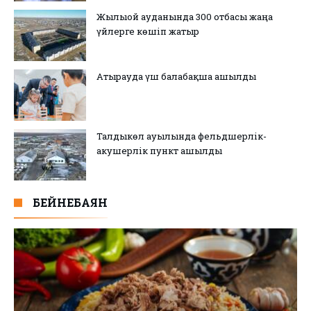
Жылыой ауданында 300 отбасы жаңа
үйлерге көшіп жатыр
Атырауда үш балабақша ашылды
Талдыкөл ауылында фельдшерлік-
акушерлік пункт ашылды
БЕЙНЕБАЯН