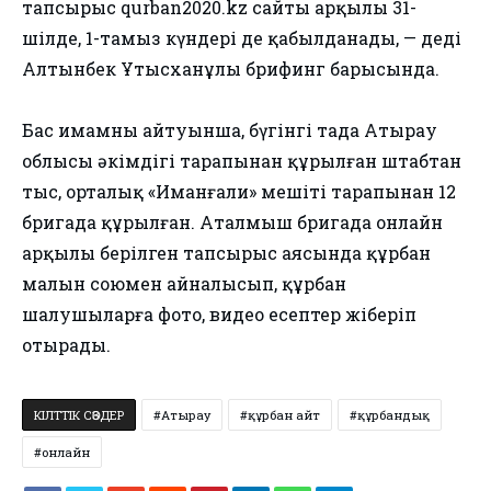
тапсырыс qurban2020.kz сайты арқылы 31-
шілде, 1-тамыз күндері де қабылданады, — деді
Алтынбек Ұтысханұлы брифинг барысында.
⠀
Бас имамның айтуынша, бүгінгі таңда Атырау
облысы əкімдігі тарапынан құрылған штабтан
тыс, орталық «Иманғали» мешіті тарапынан 12
бригада құрылған. Аталмыш бригада онлайн
арқылы берілген тапсырыс аясында құрбан
малын союмен айналысып, құрбан
шалушыларға фото, видео есептер жіберіп
отырады.
КІЛТТІК СӨЗДЕР
Атырау
құрбан айт
құрбандық
онлайн