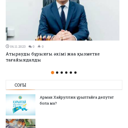
02.11.2023
0
0
Биыл «Цифрлық нотариат» жобасы іске қосылды
СОҢҒЫ
Арман Хайруллин Құрылтайға депутат
бола ма?