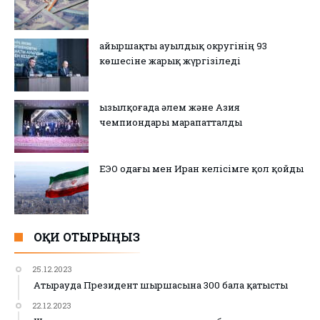
Қайыршақты ауылдық округінің 93
көшесіне жарық жүргізіледі
Қызылқоғада әлем және Азия
чемпиондары марапатталды
ЕЭО одағы мен Иран келісімге қол қойды
ОҚИ ОТЫРЫҢЫЗ
25.12.2023
Атырауда Президент шыршасына 300 бала қатысты
22.12.2023