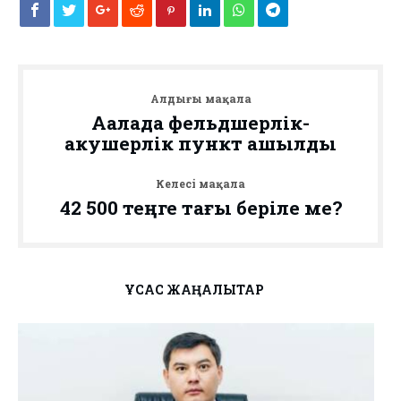
Алдыңғы мақала
Аққалада фельдшерлік-
акушерлік пункт ашылды
Келесі мақала
42 500 теңге тағы беріле ме?
ҰҚСАС ЖАҢАЛЫҚТАР