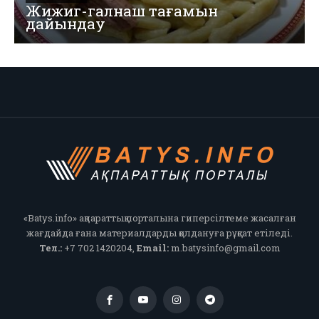
Жижиг-галнаш тағамын
дайындау
«Batys.info» ақпараттық порталына гиперсілтеме жасалған
жағдайда ғана материалдарды қолдануға рұқсат етіледі.
Тел.:
+7 702 1420204,
Email:
m.batysinfo@gmail.com