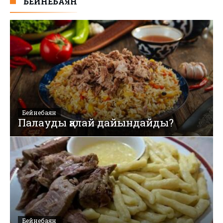
БЕЙНЕБАЯН
Бейнебаян
Палауды қалай дайындайды?
Бейнебаян