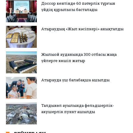
Доссор кентінде 60 пәтерлік тұрғын
үйдің құрылысы басталады
Атыраудың «Жыл кәсіпкері» анықталды
Жылыой ауданында 300 отбасы жаңа
үйлерге көшіп жатыр
Атырауда үш балабақша ашылды
Талдыкөл ауылында фельдшерлік-
акушерлік пункт ашылды