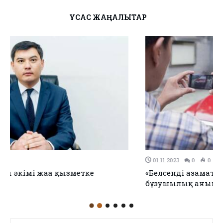
ҰҚСАС ЖАҢАЛЫҚТАР
01.11.2023
0
0
«Белсенді азаматтар» чаты арқылы күніне 15 заң
бұзушылық анықталады