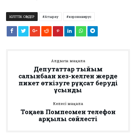
КІЛТТІК СӨЗДЕР
Атырау
коронавирус
Алдыңғы мақала
Депутаттар тыйым
салынбаған кез-келген жерде
пикет өткізуге рұқсат беруді
ұсынды
Келесі мақала
Тоқаев Помпеомен телефон
арқылы сөйлесті