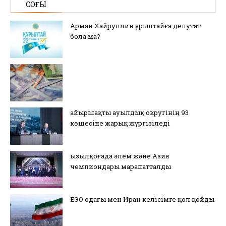
СОҢҒЫ
Арман Хайруллин Құрылтайға депутат
бола ма?
Қайыршақты ауылдық округінің 93
көшесіне жарық жүргізіледі
Қызылқоғада әлем және Азия
чемпиондары марапатталды
ЕЭО одағы мен Иран келісімге қол қойды