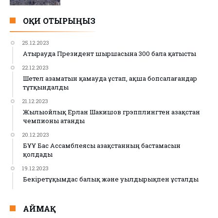
ОҚИ ОТЫРЫҢЫЗ
25.12.2023
Атырауда Президент шыршасына 300 бала қатысты
22.12.2023
Шетел азаматын қамауда ұстап, ақша бопсалағандар
тұтқындалды
21.12.2023
Жылыойлық Ерлан Шакишов грэпплингтен Қазақстан
чемпионы атанды
20.12.2023
БҰҰ Бас Ассамблеясы Қазақстанның бастамасын
қолдады
19.12.2023
Бекіретұқымдас балық және уылдырықпен ұсталды
АЙМАҚ