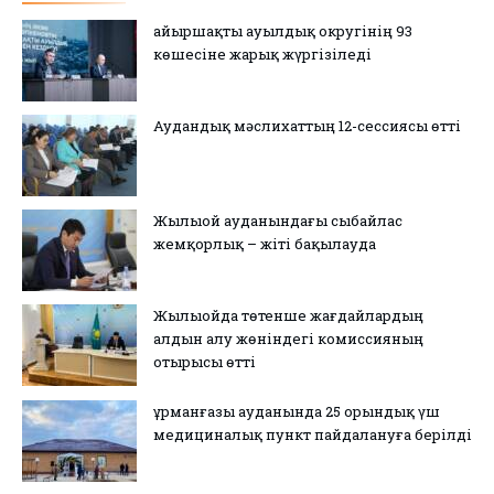
Қайыршақты ауылдық округінің 93
көшесіне жарық жүргізіледі
Аудандық мәслихаттың 12-сессиясы өтті
Жылыой ауданындағы сыбайлас
жемқорлық – жіті бақылауда
Жылыойда төтенше жағдайлардың
алдын алу жөніндегі комиссияның
отырысы өтті
Құрманғазы ауданында 25 орындық үш
медициналық пункт пайдалануға берілді