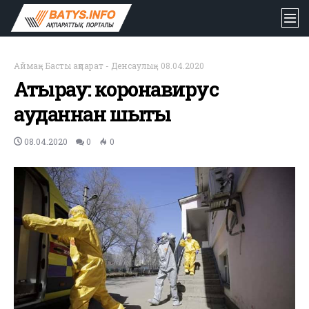
Аймақ
-
Басты ақпарат
-
Денсаулық
-
08.04.2020
Атырау: коронавирус
ауданнан шықты
08.04.2020
0
0