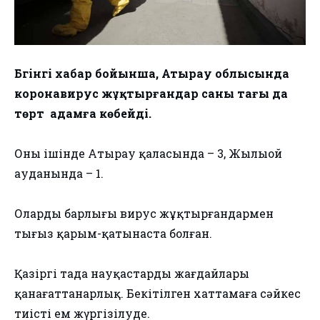
Бүгінгі хабар бойынша, Атырау облысында
коронавирус жұқтырғандар саны тағы да
төрт адамға көбейді.
Оның ішінде Атырау қаласында – 3, Жылыой
ауданында – 1.
Олардың барлығы вирус жұқтырғандармен
тығыз қарым-қатынаста болған.
Қазіргі таңда науқастардың жағдайлары
қанағаттанарлық. Бекітілген хаттамаға сәйкес
тиісті ем жүргізілуде.