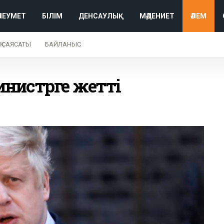
ӘЛЕУМЕТ
БІЛІМ
ДЕНСАУЛЫҚ
МӘДЕНИЕТ
ӘЛЕМ
Қ САЯСАТЫ
БАЙЛАНЫС
нистрге жетті