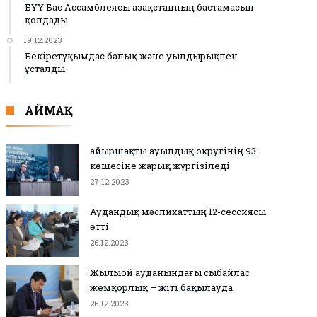
БҰҰ Бас Ассамблеясы Қазақстанның бастамасын
қолдады
19.12.2023
Бекіретұқымдас балық және уылдырықпен
ұсталды
АЙМАҚ
Қайыршақты ауылдық округінің 93
көшесіне жарық жүргізіледі
27.12.2023
Аудандық мәслихаттың 12-сессиясы
өтті
26.12.2023
Жылыой ауданындағы сыбайлас
жемқорлық – жіті бақылауда
26.12.2023