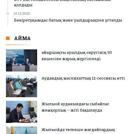
қолдады
19.12.2023
Бекіретұқымдас балық және уылдырықпен ұсталды
АЙМАҚ
Қайыршақты ауылдық округінің 93
көшесіне жарық жүргізіледі
Аудандық мәслихаттың 12-сессиясы өтті
Жылыой ауданындағы сыбайлас
жемқорлық – жіті бақылауда
Жылыойда төтенше жағдайлардың