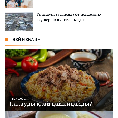
Талдыкөл ауылында фельдшерлік-
акушерлік пункт ашылды
БЕЙНЕБАЯН
Бейнебаян
Палауды қалай дайындайды?