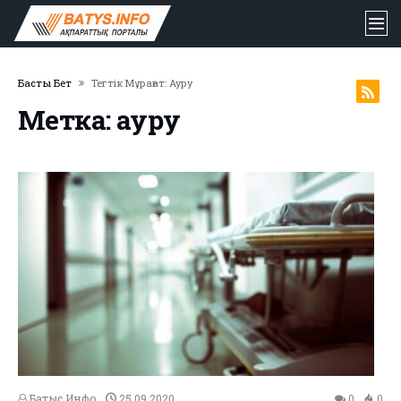
Басты Бет
Тегтік Мұрағат: Ауру
Метка: ауру
Батыс Инфо
25.09.2020
0
0