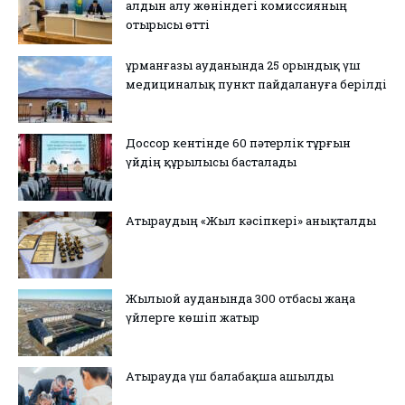
алдын алу жөніндегі комиссияның
отырысы өтті
Құрманғазы ауданында 25 орындық үш
медициналық пункт пайдалануға берілді
Доссор кентінде 60 пәтерлік тұрғын
үйдің құрылысы басталады
Атыраудың «Жыл кәсіпкері» анықталды
Жылыой ауданында 300 отбасы жаңа
үйлерге көшіп жатыр
Атырауда үш балабақша ашылды