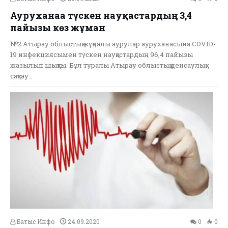
Ауруханаға түскен науқастардың 3,4
пайызы көз жұмған
№2 Атырау облыстық жұқпалы аурулар ауруханасына COVID-
19 инфекциясымен түскен науқастардың 96,4 пайызы
жазылып шықты. Бұл туралы Атырау облыстық денсаулық
сақтау…
Батыс Инфо
24.09.2020
0
0