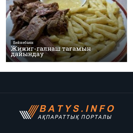
Бейнебаян
Жижиг-галнаш тағамын
дайындау