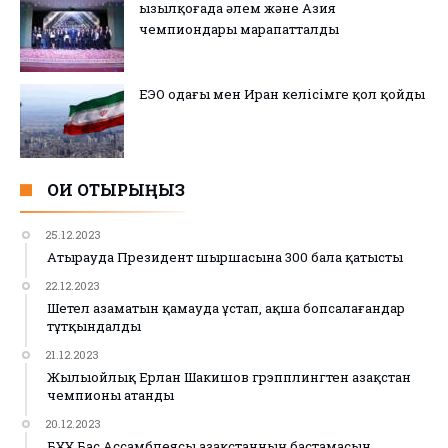
Қызылқоғада әлем және Азия
чемпиондары марапатталды
ЕЭО одағы мен Иран келісімге қол қойды
ОҚИ ОТЫРЫҢЫЗ
25.12.2023
Атырауда Президент шыршасына 300 бала қатысты
22.12.2023
Шетел азаматын қамауда ұстап, ақша бопсалағандар
тұтқындалды
21.12.2023
Жылыойлық Ерлан Шакишов грэпплингтен Қазақстан
чемпионы атанды
20.12.2023
БҰҰ Бас Ассамблеясы Қазақстанның бастамасын