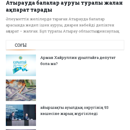
Атырауда балалар ауруы туралы жалған
ақпарат тарады
Әлеуметтік желілерде тараған Атырауда балалар
арасында жедел ішек ауруы, диарея көбейді делінген
ақпарат – жалған. Бұл туралы Атырау облыстық денсаулық…
СОҢҒЫ
Арман Хайруллин Құрылтайға депутат
бола ма?
Қайыршақты ауылдық округінің 93
көшесіне жарық жүргізіледі