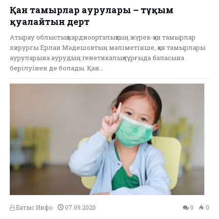
Қан тамырлар аурулары – тұқым
қуалайтын дерт
Атырау облыстық кардиоорталықтың жүрек-қан тамырлар
хирургы Ерлан Мәдешовтың мәліметінше, қан тамырлары
ауруларына аурудың генетикалық тұрғыда баласына
берілуінен де болады. Қан…
Батыс Инфо
07.09.2020
0
0