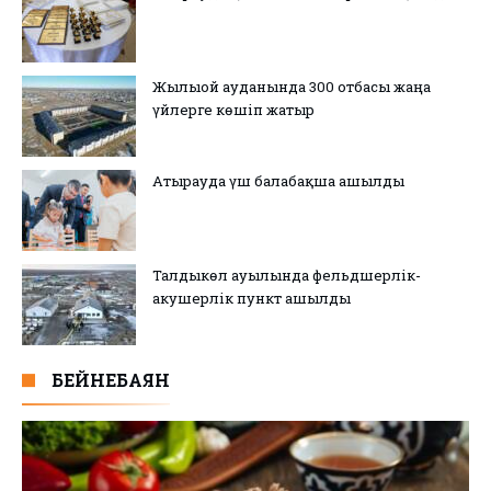
Жылыой ауданында 300 отбасы жаңа
үйлерге көшіп жатыр
Атырауда үш балабақша ашылды
Талдыкөл ауылында фельдшерлік-
акушерлік пункт ашылды
БЕЙНЕБАЯН