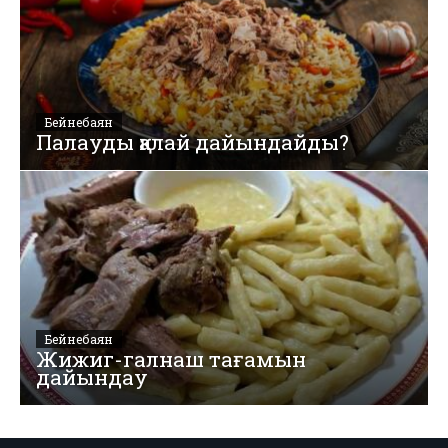
Бейнебаян
Палауды қалай дайындайды?
Бейнебаян
Жижиг-галнаш тағамын
дайындау