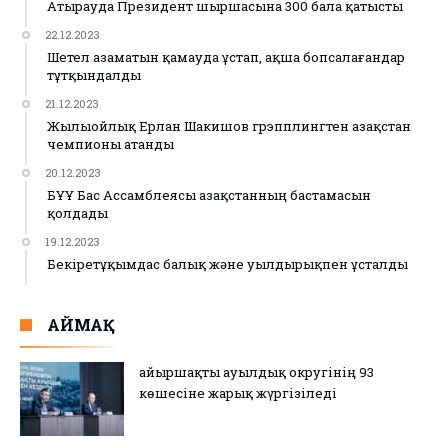
Атырауда Президент шыршасына 300 бала қатысты
22.12.2023
Шетел азаматын қамауда ұстап, ақша бопсалағандар
тұтқындалды
21.12.2023
Жылыойлық Ерлан Шакишов грэпплингтен Қазақстан
чемпионы атанды
20.12.2023
БҰҰ Бас Ассамблеясы Қазақстанның бастамасын
қолдады
19.12.2023
Бекіретұқымдас балық және уылдырықпен ұсталды
АЙМАҚ
Қайыршақты ауылдық округінің 93
көшесіне жарық жүргізіледі