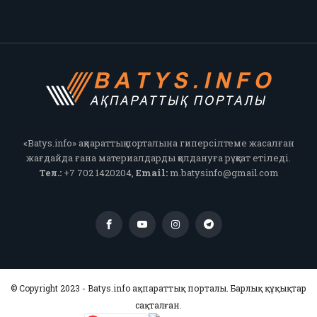
«Batys.info» ақпараттық порталына гиперсілтеме жасалған
жағдайда ғана материалдарды қолдануға рұқсат етіледі.
Тел.:
+7 702 1420204,
Email:
m.batysinfo@gmail.com
© Copyright 2023 - Batys.info ақпараттық порталы. Барлық құқықтар
сақталған.