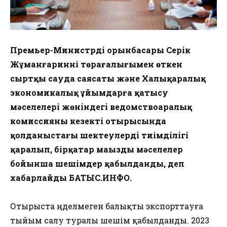
Премьер-Министрдің орынбасары Серік
Жұманғариннің төрағалығымен өткен
сыртқы сауда саясаты және Халықаралық
экономикалық ұйымдарға қатысу
мәселелері жөніндегі ведомствоаралық
комиссияның кезекті отырысында
қолданыстағы шектеулердің тиімділігі
қаралып, бірқатар маңызды мәселелер
бойынша шешімдер қабылданды, деп
хабарлайды БАТЫС.ИНФО.
Отырыста өңделмеген балықты экспорттауға
тыйым салу туралы шешім қабылданды. 2023