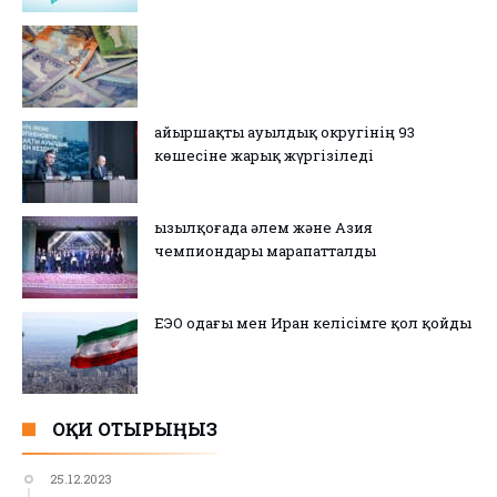
Қайыршақты ауылдық округінің 93
көшесіне жарық жүргізіледі
Қызылқоғада әлем және Азия
чемпиондары марапатталды
ЕЭО одағы мен Иран келісімге қол қойды
ОҚИ ОТЫРЫҢЫЗ
25.12.2023