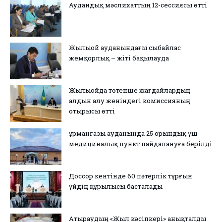
Аудандық мәслихаттың 12-сессиясы өтті
Жылыой ауданындағы сыбайлас
жемқорлық – жіті бақылауда
Жылыойда төтенше жағдайлардың
алдын алу жөніндегі комиссияның
отырысы өтті
Құрманғазы ауданында 25 орындық үш
медициналық пункт пайдалануға берілді
Доссор кентінде 60 пәтерлік тұрғын
үйдің құрылысы басталады
Атыраудың «Жыл кәсіпкері» анықталды