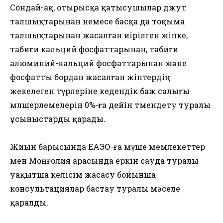
Сондай-ақ, отырысқа қатысушылар джут
талшықтарынан немесе басқа да тоқыма
талшықтарынан жасалған иірілген жіпке,
табиғи кальций фосфаттарынан, табиғи
алюминий-кальций фосфаттарынан және
фосфатты бордан жасалған жіптердің
жекелеген түрлеріне кедендік баж салығы
мөлшерлемелерін 0%-ға дейін төмендету туралы
ұсыныстарды қарады.
Жиын барысында ЕАЭО-ға мүше мемлекеттер
мен Моңғолия арасында еркін сауда туралы
уақытша келісім жасасу бойынша
консультациялар бастау туралы мәселе
қаралды.