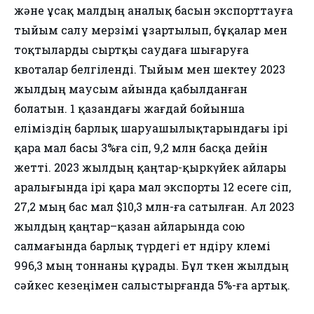
және ұсақ малдың аналық басын экспорттауға
тыйым салу мерзімі ұзартылып, бұқалар мен
тоқтыларды сыртқы саудаға шығаруға
квоталар белгіленді. Тыйым мен шектеу 2023
жылдың маусым айында қабылданған
болатын. 1 қазандағы жағдай бойынша
еліміздің барлық шаруашылықтарындағы ірі
қара мал басы 3%ға өсіп, 9,2 млн басқа дейін
жетті. 2023 жылдың қаңтар-қыркүйек айлары
аралығында ірі қара мал экспорты 12 есеге өсіп,
27,2 мың бас мал $10,3 млн-ға сатылған. Ал 2023
жылдың қаңтар–қазан айларында сою
салмағында барлық түрдегі ет өндіру көлемі
996,3 мың тоннаны құрады. Бұл өткен жылдың
сәйкес кезеңімен салыстырғанда 5%-ға артық.