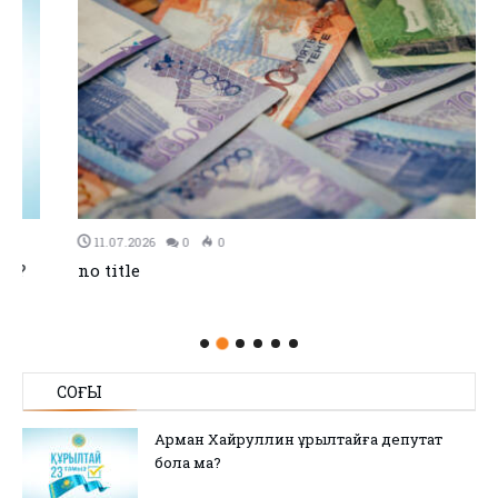
11.07.2026
0
0
no title
СОҢҒЫ
Арман Хайруллин Құрылтайға депутат
бола ма?