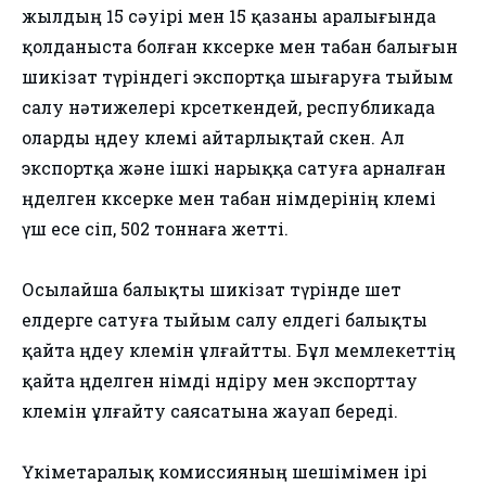
жылдың 15 сәуірі мен 15 қазаны аралығында
қолданыста болған көксерке мен табан балығын
шикізат түріндегі экспортқа шығаруға тыйым
салу нәтижелері көрсеткендей, республикада
оларды өңдеу көлемі айтарлықтай өскен. Ал
экспортқа және ішкі нарыққа сатуға арналған
өңделген көксерке мен табан өнімдерінің көлемі
үш есе өсіп, 502 тоннаға жетті.
Осылайша балықты шикізат түрінде шет
елдерге сатуға тыйым салу елдегі балықты
қайта өңдеу көлемін ұлғайтты. Бұл мемлекеттің
қайта өңделген өнімді өндіру мен экспорттау
көлемін ұлғайту саясатына жауап береді.
Үкіметаралық комиссияның шешімімен ірі