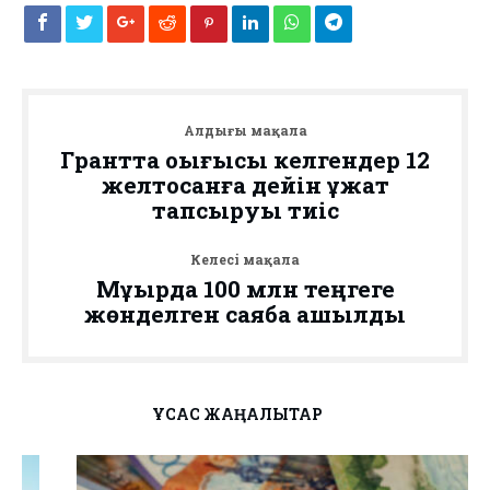
Алдыңғы мақала
Грантта оқығысы келгендер 12
желтоқсанға дейін құжат
тапсыруы тиіс
Келесі мақала
Мұқырда 100 млн теңгеге
жөнделген саябақ ашылды
ҰҚСАС ЖАҢАЛЫҚТАР