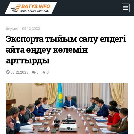
Әлеумет
-
05.12.2023
Экспортқа тыйым салу елдегі
қайта өңдеу көлемін
арттырды
05.12.2023
0
0