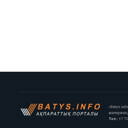
«Batys.in
материалд
Тел.:
+7 70