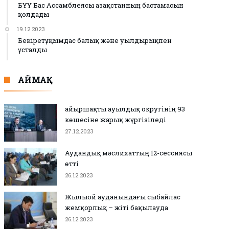
БҰҰ Бас Ассамблеясы Қазақстанның бастамасын
қолдады
19.12.2023
Бекіретұқымдас балық және уылдырықпен
ұсталды
АЙМАҚ
Қайыршақты ауылдық округінің 93
көшесіне жарық жүргізіледі
27.12.2023
Аудандық мәслихаттың 12-сессиясы
өтті
26.12.2023
Жылыой ауданындағы сыбайлас
жемқорлық – жіті бақылауда
26.12.2023