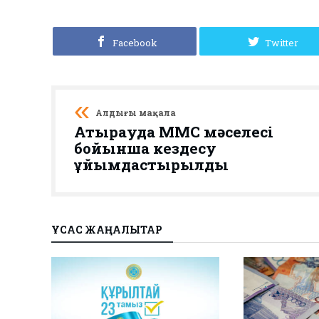
Facebook
Twitter
Алдыңғы мақала
Атырауда МӘМС мәселесі
бойынша кездесу
ұйымдастырылды
ҰҚСАС ЖАҢАЛЫҚТАР