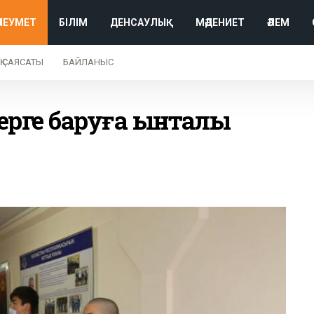
ӘЛЕУМЕТ
БІЛІМ
ДЕНСАУЛЫҚ
МӘДЕНИЕТ
ӘЛЕМ
Қ САЯСАТЫ
БАЙЛАНЫС
ерге баруға ынталы