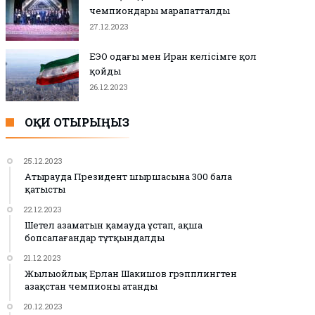
чемпиондары марапатталды
27.12.2023
ЕЭО одағы мен Иран келісімге қол
қойды
26.12.2023
ОҚИ ОТЫРЫҢЫЗ
25.12.2023
Атырауда Президент шыршасына 300 бала
қатысты
22.12.2023
Шетел азаматын қамауда ұстап, ақша
бопсалағандар тұтқындалды
21.12.2023
Жылыойлық Ерлан Шакишов грэпплингтен
Қазақстан чемпионы атанды
20.12.2023