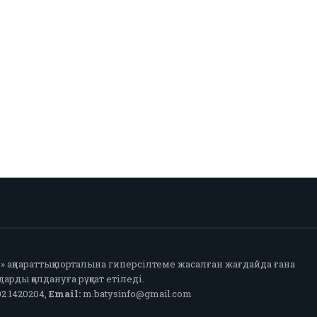
fo» ақпараттық порталына гиперсілтеме жасалған жағдайда ғана
арды қолдануға рұқсат етіледі.
2 1420204,
Email:
m.batysinfo@gmail.com