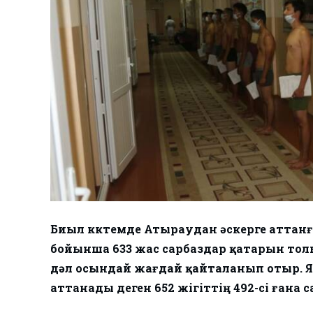
Биыл көктемде Атыраудан әскерге аттан
бойынша 633 жас сарбаздар қатарын толы
дәл осындай жағдай қайталанып отыр. Я
аттанады деген 652 жігіттің 492-сі ғана