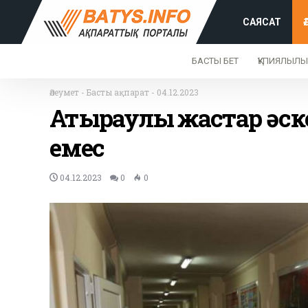
САЯСАТ
БАСТЫ БЕТ
ҚҰПИЯЛЫЛЫ
Әлеумет
-
Басты ақпарат
-
04.12.2023
Атыраулық жастар әск
емес
04.12.2023
0
0