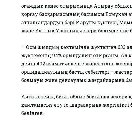
Қоғамдық кеңес отырысында Атырау облы
қорғау басқармасының басшысы Есмұхан Қа
аттанғандардың бәрі ҚР Қарулы күштері, Ме
және Ұлттық Ұланның әскери бөлімдеріне б
— Осы жылдың көктемінде жүктелген 633 ад
жүктеменің 94% орындалып отырғаны. Ал күз
дейін 492 азамат әскерге жөнелтіліп, жосп
орындалмауының басты себептері – жаста
болмауы және денсаулық жағдайларына байл
Айта кетейік, биыл облыс бойынша әскер
қамтамасыз ету іс-шараларына жергілікті 
бөлінген.