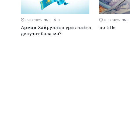
27.12.2023
0
0
27.12.2023
Қайыршақты ауылдық
Қызылқоғ
округінің 93 көшесіне жарық
чемпион
жүргізіледі