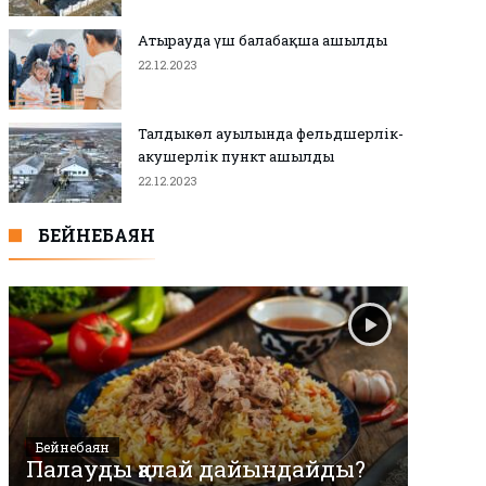
Атырауда үш балабақша ашылды
22.12.2023
26.12.2023
0
0
Аудандық мәслихаттың 12-
сессиясы өтті
Талдыкөл ауылында фельдшерлік-
акушерлік пункт ашылды
22.12.2023
БЕЙНЕБАЯН
Бейнебаян
Палауды қалай дайындайды?