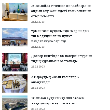
Жылыойда төтенше жағдайлардың
алдын алу жөніндегі комиссияның
отырысы өтті
26.12.2023
Құрманғазы ауданында 25 орындық
үш медициналық пункт
пайдалануға берілді
26.12.2023
Доссор кентінде 60 пәтерлік тұрғын
үйдің құрылысы басталады
25.12.2023
Атыраудың «Жыл кәсіпкері»
анықталды
25.12.2023
Жылыой ауданында 300 отбасы
жаңа үйлерге көшіп жатыр
23.12.2023