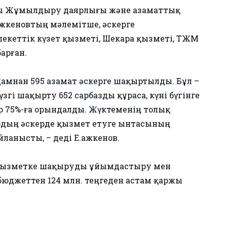
сы Жұмылдыру даярлығы және азаматтық
жкеновтың мәлемітше, әскерге
млекеттік күзет қызметі, Шекара қызметі, ТЖМ
арған.
амнан 595 азамат әскерге шақыртылды. Бұл –
гі шақырту 652 сарбазды құраса, күні бүгінге
ар 75%-ға орындалды. Жүктеменің толық
рдың әскерде қызмет етуге ынтасының
анысты, – деді Е.Қажкенов.
и қызметке шақыруды ұйымдастыру мен
бюджеттен 124 млн. теңгеден астам қаржы