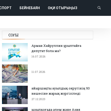
СПОРТ
БЕЙНЕБАЯН
ОҚИ ОТЫРЫҢЫЗ
СОҢҒЫ
Арман Хайруллин Құрылтайға
депутат бола ма?
16.07.2026
11.07.2026
Қайыршақты ауылдық округінің 93
көшесіне жарық жүргізіледі
27.12.2023
Қызылқоғада әлем және Азия