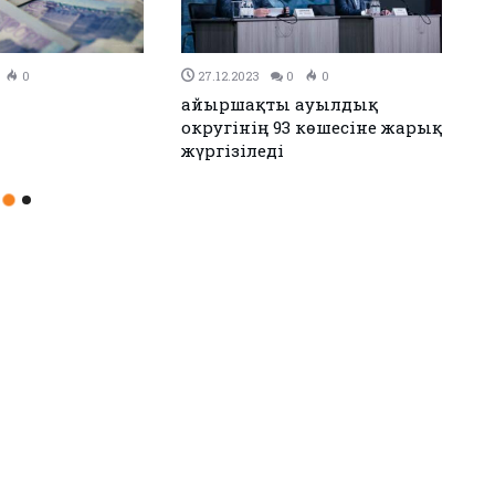
0
0
26.12.2023
0
0
ада әлем және Азия
ЕЭО одағы мен Иран келісімге
дары марапатталды
қол қойды