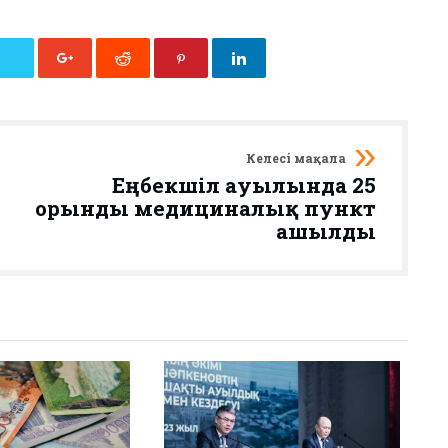
Келесі мақала
Еңбекшіл ауылында 25
орынды медициналық пункт
ашылды