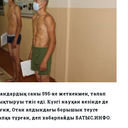
ғандардың саны 595-ке жеткенмен, талап
қтыруы тиіс еді. Күзгі науқан кезінде де
ғни, Отан алдындағы борышын өтеуге
 сапқа тұрған, деп хабарлайды БАТЫС.ИНФО.